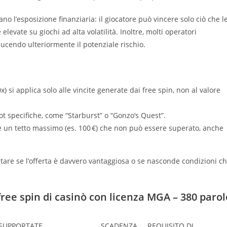
no l’esposizione finanziaria: il giocatore può vincere solo ciò che l
vate su giochi ad alta volatilità. Inoltre, molti operatori
iducendo ulteriormente il potenziale rischio.
) si applica solo alle vincite generate dai free spin, non al valore
lot specifiche, come “Starburst” o “Gonzo’s Quest”.
 un tetto massimo (es. 100 €) che non può essere superato, anche
tare se l’offerta è davvero vantaggiosa o se nasconde condizioni c
 free spin di casinò con licenza MGA – 380 parol
 SUPPORTATE
SCADENZA
REQUISITO DI