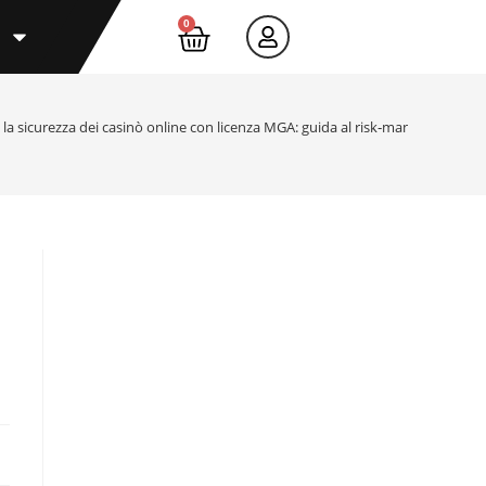
0
la sicurezza dei casinò online con licenza MGA: guida al risk‑management e
n