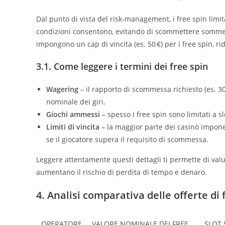
Dal punto di vista del risk‑management, i free spin limita
condizioni consentono, evitando di scommettere somme ele
impongono un cap di vincita (es. 50 €) per i free spin, r
3.1. Come leggere i termini dei free spin
Wagering
– il rapporto di scommessa richiesto (es. 30x
nominale dei giri.
Giochi ammessi
– spesso i free spin sono limitati a s
Limiti di vincita
– la maggior parte dei casinò impone
se il giocatore supera il requisito di scommessa.
Leggere attentamente questi dettagli ti permette di valu
aumentano il rischio di perdita di tempo e denaro.
4. Analisi comparativa delle offerte di
OPERATORE
VALORE NOMINALE DEI FREE
SLOT