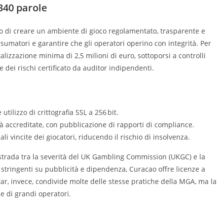
340 parole
vo di creare un ambiente di gioco regolamentato, trasparente e
sumatori e garantire che gli operatori operino con integrità. Per
lizzazione minima di 2,5 milioni di euro, sottoporsi a controlli
 dei rischi certificato da auditor indipendenti.
tilizzo di crittografia SSL a 256 bit.
tà accreditate, con pubblicazione di rapporti di compliance.
li vincite dei giocatori, riducendo il rischio di insolvenza.
à strada tra la severità del UK Gambling Commission (UKGC) e la
ù stringenti su pubblicità e dipendenza, Curacao offre licenze a
tar, invece, condivide molte delle stesse pratiche della MGA, ma la
e di grandi operatori.