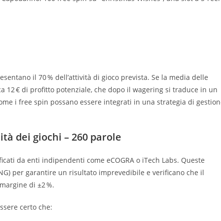
sentano il 70 % dell’attività di gioco prevista. Se la media delle
rca 12 € di profitto potenziale, che dopo il wagering si traduce in un
me i free spin possano essere integrati in una strategia di gestio
ità dei giochi – 260 parole
tificati da enti indipendenti come eCOGRA o iTech Labs. Queste
 per garantire un risultato imprevedibile e verificano che il
 margine di ±2 %.
ssere certo che: