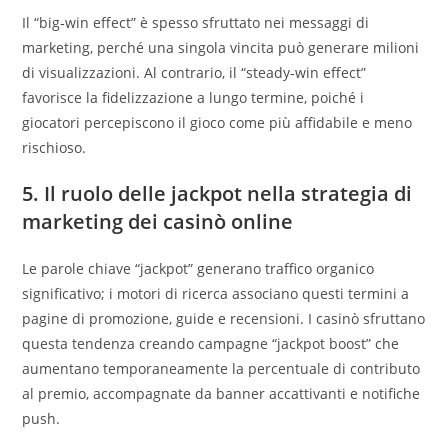
Il “big‑win effect” è spesso sfruttato nei messaggi di
marketing, perché una singola vincita può generare milioni
di visualizzazioni. Al contrario, il “steady‑win effect”
favorisce la fidelizzazione a lungo termine, poiché i
giocatori percepiscono il gioco come più affidabile e meno
rischioso.
5. Il ruolo delle jackpot nella strategia di
marketing dei casinò online
Le parole chiave “jackpot” generano traffico organico
significativo; i motori di ricerca associano questi termini a
pagine di promozione, guide e recensioni. I casinò sfruttano
questa tendenza creando campagne “jackpot boost” che
aumentano temporaneamente la percentuale di contributo
al premio, accompagnate da banner accattivanti e notifiche
push.