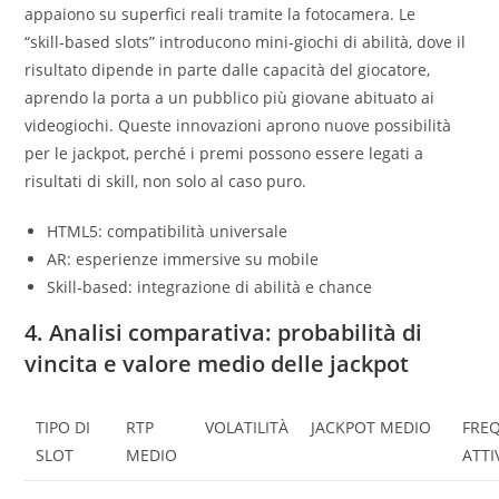
appaiono su superfici reali tramite la fotocamera. Le
“skill‑based slots” introducono mini‑giochi di abilità, dove il
risultato dipende in parte dalle capacità del giocatore,
aprendo la porta a un pubblico più giovane abituato ai
videogiochi. Queste innovazioni aprono nuove possibilità
per le jackpot, perché i premi possono essere legati a
risultati di skill, non solo al caso puro.
HTML5: compatibilità universale
AR: esperienze immersive su mobile
Skill‑based: integrazione di abilità e chance
4. Analisi comparativa: probabilità di
vincita e valore medio delle jackpot
TIPO DI
RTP
VOLATILITÀ
JACKPOT MEDIO
FRE
SLOT
MEDIO
ATTI