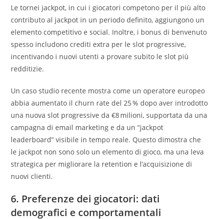
Le tornei jackpot, in cui i giocatori competono per il più alto
contributo al jackpot in un periodo definito, aggiungono un
elemento competitivo e social. Inoltre, i bonus di benvenuto
spesso includono crediti extra per le slot progressive,
incentivando i nuovi utenti a provare subito le slot più
redditizie.
Un caso studio recente mostra come un operatore europeo
abbia aumentato il churn rate del 25 % dopo aver introdotto
una nuova slot progressive da €8 milioni, supportata da una
campagna di email marketing e da un “jackpot
leaderboard” visibile in tempo reale. Questo dimostra che
le jackpot non sono solo un elemento di gioco, ma una leva
strategica per migliorare la retention e l’acquisizione di
nuovi clienti.
6. Preferenze dei giocatori: dati
demografici e comportamentali