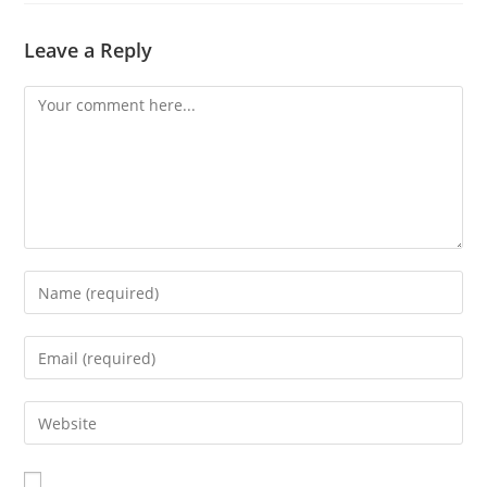
Leave a Reply