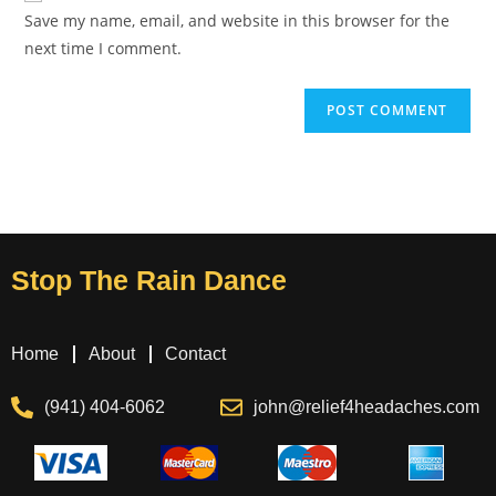
Save my name, email, and website in this browser for the
next time I comment.
Stop The Rain Dance
Home
About
Contact
(941) 404-6062
john@relief4headaches.com