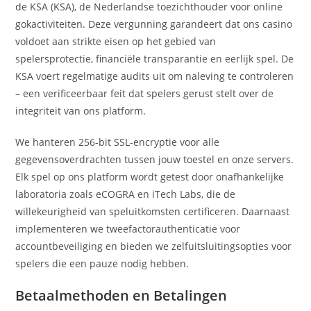
de KSA (KSA), de Nederlandse toezichthouder voor online
gokactiviteiten. Deze vergunning garandeert dat ons casino
voldoet aan strikte eisen op het gebied van
spelersprotectie, financiële transparantie en eerlijk spel. De
KSA voert regelmatige audits uit om naleving te controleren
– een verificeerbaar feit dat spelers gerust stelt over de
integriteit van ons platform.
We hanteren 256-bit SSL-encryptie voor alle
gegevensoverdrachten tussen jouw toestel en onze servers.
Elk spel op ons platform wordt getest door onafhankelijke
laboratoria zoals eCOGRA en iTech Labs, die de
willekeurigheid van speluitkomsten certificeren. Daarnaast
implementeren we tweefactorauthenticatie voor
accountbeveiliging en bieden we zelfuitsluitingsopties voor
spelers die een pauze nodig hebben.
Betaalmethoden en Betalingen