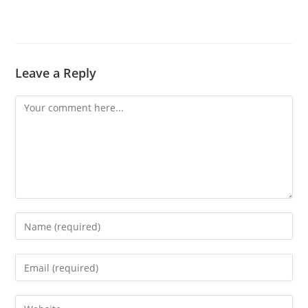
Leave a Reply