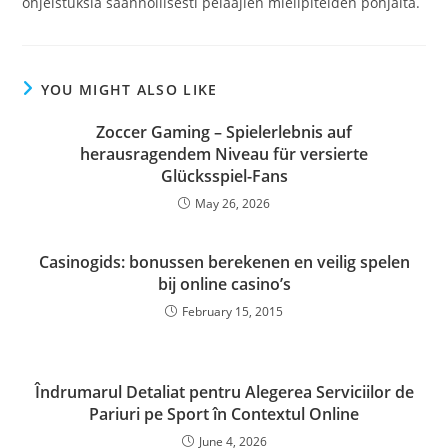
ohjeistuksia säännöllisesti pelaajien mielipiteiden pohjalta.
YOU MIGHT ALSO LIKE
Zoccer Gaming – Spielerlebnis auf
herausragendem Niveau für versierte
Glücksspiel-Fans
May 26, 2026
Casinogids: bonussen berekenen en veilig spelen
bij online casino’s
February 15, 2015
Îndrumarul Detaliat pentru Alegerea Serviciilor de
Pariuri pe Sport în Contextul Online
June 4, 2026