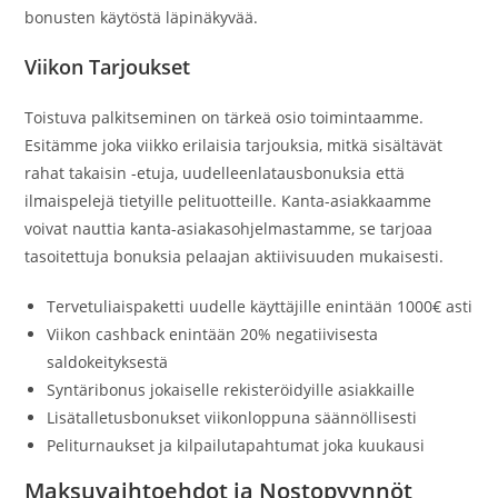
bonusten käytöstä läpinäkyvää.
Viikon Tarjoukset
Toistuva palkitseminen on tärkeä osio toimintaamme.
Esitämme joka viikko erilaisia tarjouksia, mitkä sisältävät
rahat takaisin -etuja, uudelleenlatausbonuksia että
ilmaispelejä tietyille pelituotteille. Kanta-asiakkaamme
voivat nauttia kanta-asiakasohjelmastamme, se tarjoaa
tasoitettuja bonuksia pelaajan aktiivisuuden mukaisesti.
Tervetuliaispaketti uudelle käyttäjille enintään 1000€ asti
Viikon cashback enintään 20% negatiivisesta
saldokeityksestä
Syntäribonus jokaiselle rekisteröidyille asiakkaille
Lisätalletusbonukset viikonloppuna säännöllisesti
Peliturnaukset ja kilpailutapahtumat joka kuukausi
Maksuvaihtoehdot ja Nostopyynnöt