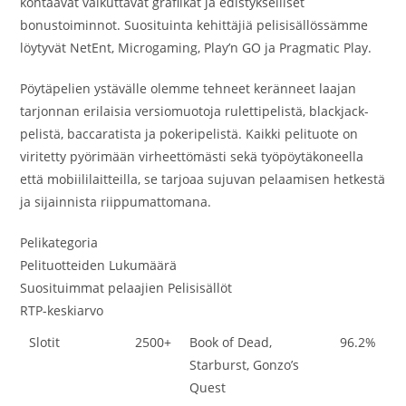
kohtaavat vaikuttavat grafiikat ja edistykselliset
bonustoiminnot. Suosituinta kehittäjiä pelisisällössämme
löytyvät NetEnt, Microgaming, Play’n GO ja Pragmatic Play.
Pöytäpelien ystävälle olemme tehneet keränneet laajan
tarjonnan erilaisia versiomuotoja rulettipelistä, blackjack-
pelistä, baccaratista ja pokeripelistä. Kaikki pelituote on
viritetty pyörimään virheettömästi sekä työpöytäkoneella
että mobiililaitteilla, se tarjoaa sujuvan pelaamisen hetkestä
ja sijainnista riippumattomana.
Pelikategoria
Pelituotteiden Lukumäärä
Suosituimmat pelaajien Pelisisällöt
RTP-keskiarvo
Slotit
2500+
Book of Dead,
96.2%
Starburst, Gonzo’s
Quest