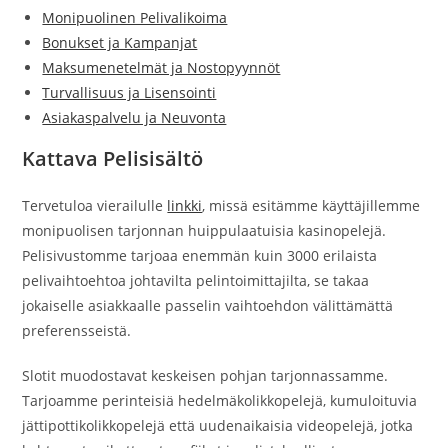
Monipuolinen Pelivalikoima
Bonukset ja Kampanjat
Maksumenetelmät ja Nostopyynnöt
Turvallisuus ja Lisensointi
Asiakaspalvelu ja Neuvonta
Kattava Pelisisältö
Tervetuloa vierailulle
linkki
, missä esitämme käyttäjillemme
monipuolisen tarjonnan huippulaatuisia kasinopelejä.
Pelisivustomme tarjoaa enemmän kuin 3000 erilaista
pelivaihtoehtoa johtavilta pelintoimittajilta, se takaa
jokaiselle asiakkaalle passelin vaihtoehdon välittämättä
preferensseistä.
Slotit muodostavat keskeisen pohjan tarjonnassamme.
Tarjoamme perinteisiä hedelmäkolikkopelejä, kumuloituvia
jättipottikolikkopelejä että uudenaikaisia videopelejä, jotka