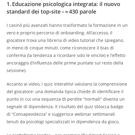
1. Educazione psicologica integrata: il nuovo
standard dei top‑site – ≈ 430 parole
I casinò più avanzati hanno trasformato la formazione in un
vero e proprio percorso di onboarding. All’accesso, il
giocatore trova una libreria di video tutorial che spiegano,
in meno di cinque minuti, come riconoscere il bias di
conferma (la tendenza a ricordare solo le vincite) e l’effetto
ancoraggio (l’influenza delle prime puntate sul resto della
sessione).
Accanto ai video, i quiz interattivi valutano la comprensione
del giocatore: una domanda tipica chiede di identificare il
punto in cui una sequenza di perdite “normali” diventa un
segnale di dipendenza. Il risultato del quiz sblocca badge
di “Consapevolezza” e suggerisce webinar settimanali
tenuti da psicologi specializzati in dipendenza da gioco.