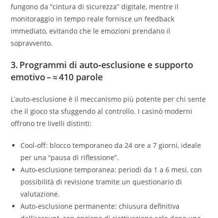
fungono da “cintura di sicurezza” digitale, mentre il
monitoraggio in tempo reale fornisce un feedback
immediato, evitando che le emozioni prendano il
sopravvento.
3. Programmi di auto‑esclusione e supporto
emotivo – ≈ 410 parole
L’auto‑esclusione è il meccanismo più potente per chi sente
che il gioco sta sfuggendo al controllo. I casinò moderni
offrono tre livelli distinti:
Cool‑off: blocco temporaneo da 24 ore a 7 giorni, ideale
per una “pausa di riflessione”.
Auto‑esclusione temporanea: periodi da 1 a 6 mesi, con
possibilità di revisione tramite un questionario di
valutazione.
Auto‑esclusione permanente: chiusura definitiva