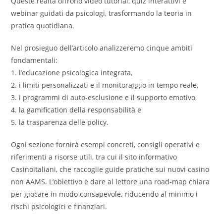
Queste realtà offrono video tutorial, quiz interattivi e
webinar guidati da psicologi, trasformando la teoria in
pratica quotidiana.
Nel prosieguo dell’articolo analizzeremo cinque ambiti
fondamentali:
1. l’educazione psicologica integrata,
2. i limiti personalizzati e il monitoraggio in tempo reale,
3. i programmi di auto‑esclusione e il supporto emotivo,
4. la gamification della responsabilità e
5. la trasparenza delle policy.
Ogni sezione fornirà esempi concreti, consigli operativi e
riferimenti a risorse utili, tra cui il sito informativo
Casinoitaliani, che raccoglie guide pratiche sui nuovi casino
non AAMS. L’obiettivo è dare al lettore una road‑map chiara
per giocare in modo consapevole, riducendo al minimo i
rischi psicologici e finanziari.