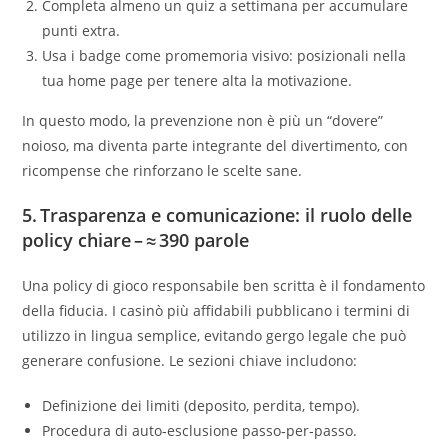
Completa almeno un quiz a settimana per accumulare
punti extra.
Usa i badge come promemoria visivo: posizionali nella
tua home page per tenere alta la motivazione.
In questo modo, la prevenzione non è più un “dovere”
noioso, ma diventa parte integrante del divertimento, con
ricompense che rinforzano le scelte sane.
5. Trasparenza e comunicazione: il ruolo delle
policy chiare – ≈ 390 parole
Una policy di gioco responsabile ben scritta è il fondamento
della fiducia. I casinò più affidabili pubblicano i termini di
utilizzo in lingua semplice, evitando gergo legale che può
generare confusione. Le sezioni chiave includono:
Definizione dei limiti (deposito, perdita, tempo).
Procedura di auto‑esclusione passo‑per‑passo.