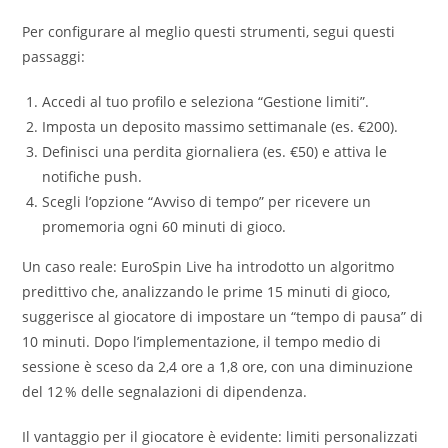
Per configurare al meglio questi strumenti, segui questi
passaggi:
Accedi al tuo profilo e seleziona “Gestione limiti”.
Imposta un deposito massimo settimanale (es. €200).
Definisci una perdita giornaliera (es. €50) e attiva le
notifiche push.
Scegli l’opzione “Avviso di tempo” per ricevere un
promemoria ogni 60 minuti di gioco.
Un caso reale: EuroSpin Live ha introdotto un algoritmo
predittivo che, analizzando le prime 15 minuti di gioco,
suggerisce al giocatore di impostare un “tempo di pausa” di
10 minuti. Dopo l’implementazione, il tempo medio di
sessione è sceso da 2,4 ore a 1,8 ore, con una diminuzione
del 12 % delle segnalazioni di dipendenza.
Il vantaggio per il giocatore è evidente: limiti personalizzati