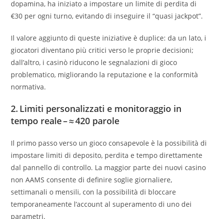
dopamina, ha iniziato a impostare un limite di perdita di
€30 per ogni turno, evitando di inseguire il “quasi jackpot”.
Il valore aggiunto di queste iniziative è duplice: da un lato, i
giocatori diventano più critici verso le proprie decisioni;
dall’altro, i casinò riducono le segnalazioni di gioco
problematico, migliorando la reputazione e la conformità
normativa.
2. Limiti personalizzati e monitoraggio in
tempo reale – ≈ 420 parole
Il primo passo verso un gioco consapevole è la possibilità di
impostare limiti di deposito, perdita e tempo direttamente
dal pannello di controllo. La maggior parte dei nuovi casino
non AAMS consente di definire soglie giornaliere,
settimanali o mensili, con la possibilità di bloccare
temporaneamente l’account al superamento di uno dei
parametri.