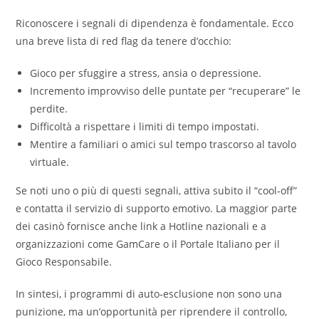
Riconoscere i segnali di dipendenza è fondamentale. Ecco
una breve lista di red flag da tenere d’occhio:
Gioco per sfuggire a stress, ansia o depressione.
Incremento improvviso delle puntate per “recuperare” le
perdite.
Difficoltà a rispettare i limiti di tempo impostati.
Mentire a familiari o amici sul tempo trascorso al tavolo
virtuale.
Se noti uno o più di questi segnali, attiva subito il “cool‑off”
e contatta il servizio di supporto emotivo. La maggior parte
dei casinò fornisce anche link a Hotline nazionali e a
organizzazioni come GamCare o il Portale Italiano per il
Gioco Responsabile.
In sintesi, i programmi di auto‑esclusione non sono una
punizione, ma un’opportunità per riprendere il controllo,