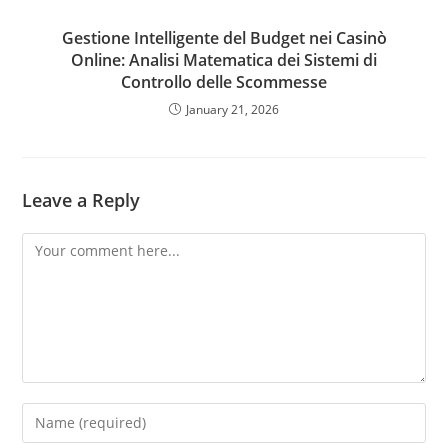
Gestione Intelligente del Budget nei Casinò
Online: Analisi Matematica dei Sistemi di
Controllo delle Scommesse
January 21, 2026
Leave a Reply