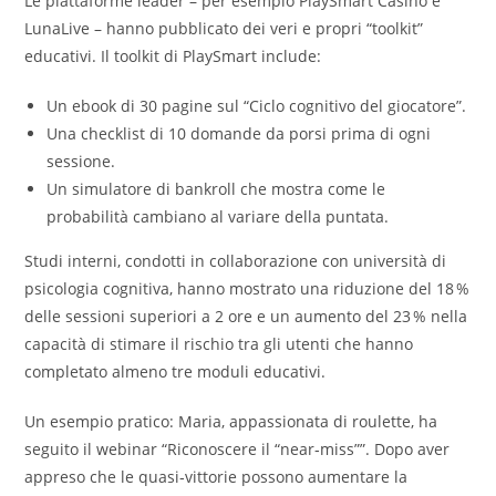
Le piattaforme leader – per esempio PlaySmart Casino e
LunaLive – hanno pubblicato dei veri e propri “toolkit”
educativi. Il toolkit di PlaySmart include:
Un ebook di 30 pagine sul “Ciclo cognitivo del giocatore”.
Una checklist di 10 domande da porsi prima di ogni
sessione.
Un simulatore di bankroll che mostra come le
probabilità cambiano al variare della puntata.
Studi interni, condotti in collaborazione con università di
psicologia cognitiva, hanno mostrato una riduzione del 18 %
delle sessioni superiori a 2 ore e un aumento del 23 % nella
capacità di stimare il rischio tra gli utenti che hanno
completato almeno tre moduli educativi.
Un esempio pratico: Maria, appassionata di roulette, ha
seguito il webinar “Riconoscere il “near‑miss””. Dopo aver
appreso che le quasi‑vittorie possono aumentare la