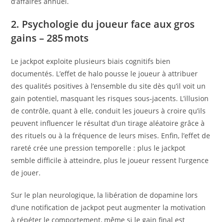
d’affaires annuel.
2. Psychologie du joueur face aux gros
gains – 285 mots
Le jackpot exploite plusieurs biais cognitifs bien
documentés. L’effet de halo pousse le joueur à attribuer
des qualités positives à l’ensemble du site dès qu’il voit un
gain potentiel, masquant les risques sous‑jacents. L’illusion
de contrôle, quant à elle, conduit les joueurs à croire qu’ils
peuvent influencer le résultat d’un tirage aléatoire grâce à
des rituels ou à la fréquence de leurs mises. Enfin, l’effet de
rareté crée une pression temporelle : plus le jackpot
semble difficile à atteindre, plus le joueur ressent l’urgence
de jouer.
Sur le plan neurologique, la libération de dopamine lors
d’une notification de jackpot peut augmenter la motivation
à répéter le comportement, même si le gain final est