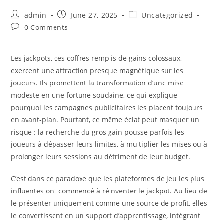
admin
June 27, 2025
Uncategorized
0 Comments
Les jackpots, ces coffres remplis de gains colossaux,
exercent une attraction presque magnétique sur les
joueurs. Ils promettent la transformation d’une mise
modeste en une fortune soudaine, ce qui explique
pourquoi les campagnes publicitaires les placent toujours
en avant‑plan. Pourtant, ce même éclat peut masquer un
risque : la recherche du gros gain pousse parfois les
joueurs à dépasser leurs limites, à multiplier les mises ou à
prolonger leurs sessions au détriment de leur budget.
C’est dans ce paradoxe que les plateformes de jeu les plus
influentes ont commencé à réinventer le jackpot. Au lieu de
le présenter uniquement comme une source de profit, elles
le convertissent en un support d’apprentissage, intégrant