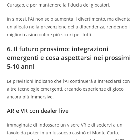
Curaçao, e per mantenere la fiducia dei giocatori.
In sintesi, l’AI non solo aumenta il divertimento, ma diventa
un alleato nella prevenzione della dipendenza, rendendo i
migliori casino online più sicuri per tutti.
6. Il futuro prossimo: integrazioni
emergenti e cosa aspettarsi nei prossimi
5‑10 anni
Le previsioni indicano che l’AI continuerà a intrecciarsi con
altre tecnologie emergenti, creando esperienze di gioco
ancora più immersive.
AR e VR con dealer live
Immaginate di indossare un visore VR e di sedervi a un
tavolo da poker in un lussuoso casinò di Monte Carlo,