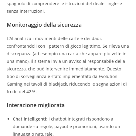
spagnolo di comprendere le istruzioni del dealer inglese
senza interruzioni.
Monitoraggio della sicurezza
L’AI analizza i movimenti delle carte e dei dadi,
confrontandoli con i pattern di gioco legittimo. Se rileva una
discrepanza (ad esempio una carta che appare più volte in
una mano), il sistema invia un avviso al responsabile della
sicurezza, che può intervenire immediatamente. Questo
tipo di sorveglianza è stato implementato da Evolution
Gaming nei tavoli di blackjack, riducendo le segnalazioni di
frode del 42 %.
Interazione migliorata
Chat intelligenti
: i chatbot integrati rispondono a
domande su regole, payout e promozioni, usando un
linguaggio naturale.