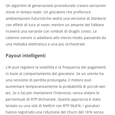
Gli algoritmi di generazione procedurale creano variazioni
visive in tempo reale. Un giocatore che preferisce
ambientazioni futuristiche vedrà una versione di
Starburst
con effetti di luce al neon, mentre un amante del folklore
riceverà una variante con simboli di draghi cinesi. Le
colonne sonore si adattano allo stesso modo, passando da
una melodia elettronica a una più orchestrale.
Payout intelligenti
L’AI può regolare la volatilità e la frequenza dei pagamenti
in base al comportamento del giocatore. Se un utente ha
una sessione di perdita prolungata, il motore può
aumentare temporaneamente la probabilità di piccoli win
(es. 2x o 5x) per mantenere l’interesse, senza violare le
percentuali di RTP dichiarate. Questo approccio è stato
testato su una slot di NetEnt con RTP 96,8 %: i giocatori
hanno registrato una riduzione del churn del 18 % senza