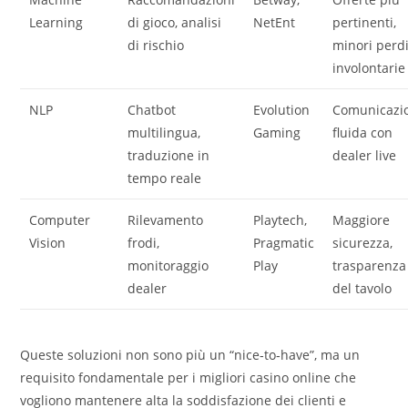
Learning
di gioco, analisi
NetEnt
pertinenti,
di rischio
minori perd
involontarie
NLP
Chatbot
Evolution
Comunicazi
multilingua,
Gaming
fluida con
traduzione in
dealer live
tempo reale
Computer
Rilevamento
Playtech,
Maggiore
Vision
frodi,
Pragmatic
sicurezza,
monitoraggio
Play
trasparenza
dealer
del tavolo
Queste soluzioni non sono più un “nice‑to‑have”, ma un
requisito fondamentale per i migliori casino online che
vogliono mantenere alta la soddisfazione dei clienti e