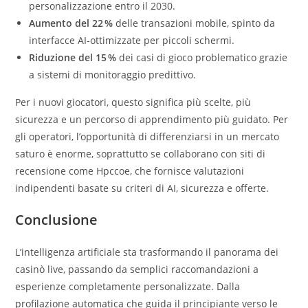
personalizzazione entro il 2030.
Aumento del 22 %
delle transazioni mobile, spinto da
interfacce AI‑ottimizzate per piccoli schermi.
Riduzione del 15 %
dei casi di gioco problematico grazie
a sistemi di monitoraggio predittivo.
Per i nuovi giocatori, questo significa più scelte, più
sicurezza e un percorso di apprendimento più guidato. Per
gli operatori, l’opportunità di differenziarsi in un mercato
saturo è enorme, soprattutto se collaborano con siti di
recensione come Hpccoe, che fornisce valutazioni
indipendenti basate su criteri di AI, sicurezza e offerte.
Conclusione
L’intelligenza artificiale sta trasformando il panorama dei
casinò live, passando da semplici raccomandazioni a
esperienze completamente personalizzate. Dalla
profilazione automatica che guida il principiante verso le