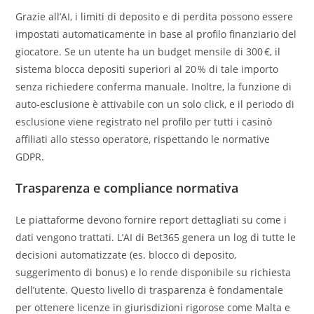
Grazie all’AI, i limiti di deposito e di perdita possono essere
impostati automaticamente in base al profilo finanziario del
giocatore. Se un utente ha un budget mensile di 300 €, il
sistema blocca depositi superiori al 20 % di tale importo
senza richiedere conferma manuale. Inoltre, la funzione di
auto‑esclusione è attivabile con un solo click, e il periodo di
esclusione viene registrato nel profilo per tutti i casinò
affiliati allo stesso operatore, rispettando le normative
GDPR.
Trasparenza e compliance normativa
Le piattaforme devono fornire report dettagliati su come i
dati vengono trattati. L’AI di Bet365 genera un log di tutte le
decisioni automatizzate (es. blocco di deposito,
suggerimento di bonus) e lo rende disponibile su richiesta
dell’utente. Questo livello di trasparenza è fondamentale
per ottenere licenze in giurisdizioni rigorose come Malta e