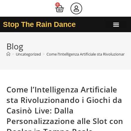
0
Stop The Rain Dance
Blog
>
Uncategorized
>
Come l’Intelligenza Artificiale sta Rivoluzionando
Come l’Intelligenza Artificiale
sta Rivoluzionando i Giochi da
Casinò Live: Dalla
Personalizzazione alle Slot con