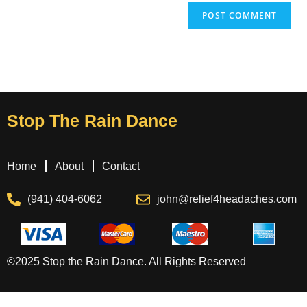
Stop The Rain Dance
Home
About
Contact
(941) 404-6062
john@relief4headaches.com
©2025 Stop the Rain Dance. All Rights Reserved