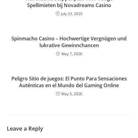
Spellimieten bij Novadreams Casino
July 23, 2025
Spinmacho Casino – Hochwertige Vergnügen und
lukrative Gewinnchancen
May 7, 2026
Peligro Sitio de juegos: El Punto Para Sensaciones
Auténticas en el Mundo del Gaming Online
May 5, 2026
Leave a Reply