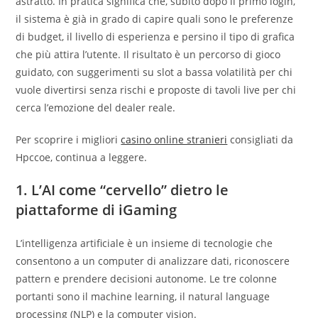
astratto. In pratica significa che, subito dopo il primo login,
il sistema è già in grado di capire quali sono le preferenze
di budget, il livello di esperienza e persino il tipo di grafica
che più attira l’utente. Il risultato è un percorso di gioco
guidato, con suggerimenti su slot a bassa volatilità per chi
vuole divertirsi senza rischi e proposte di tavoli live per chi
cerca l’emozione del dealer reale.
Per scoprire i migliori
casino online stranieri
consigliati da
Hpccoe, continua a leggere.
1. L’AI come “cervello” dietro le
piattaforme di iGaming
L’intelligenza artificiale è un insieme di tecnologie che
consentono a un computer di analizzare dati, riconoscere
pattern e prendere decisioni autonome. Le tre colonne
portanti sono il machine learning, il natural language
processing (NLP) e la computer vision.