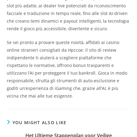
slot più adatte, ai dealer live potenziati da riconoscimento
facciale e traduzione in tempo reale, fino alle slot AI‑driven
che creano temi dinamici e payout intelligenti, la tecnologia
rende il gioco più accessibile, divertente e sicuro.
Se sei pronto a provare queste novità, affidati ai casino
online stranieri consigliati da Hpccoe: il sito di review
indipendente ti aiuterà a scegliere piattaforme che
rispettano le normative, offrono bonus trasparenti e
utilizzano l’AI per proteggere il tuo bankroll. Gioca in modo
responsabile, sfrutta gli strumenti di auto‑esclusione e
goditi un’esperienza di iGaming che, grazie all’AI, è più
vicina che mai alle tue esigenze.
YOU MIGHT ALSO LIKE
Het Ultieme Stappenplan voor Veilige