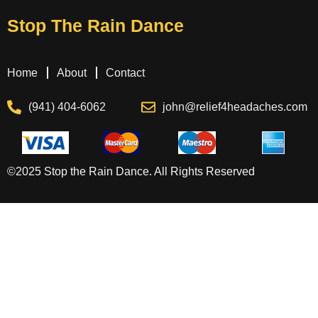
Stop The Rain Dance
Home
About
Contact
(941) 404-6062
john@relief4headaches.com
©2025 Stop the Rain Dance. All Rights Reserved