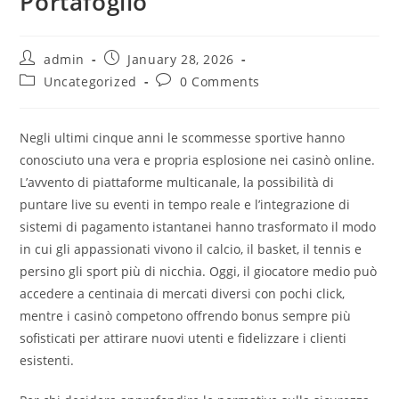
Portafoglio
admin
January 28, 2026
Uncategorized
0 Comments
Negli ultimi cinque anni le scommesse sportive hanno
conosciuto una vera e propria esplosione nei casinò online.
L’avvento di piattaforme multicanale, la possibilità di
puntare live su eventi in tempo reale e l’integrazione di
sistemi di pagamento istantanei hanno trasformato il modo
in cui gli appassionati vivono il calcio, il basket, il tennis e
persino gli sport più di nicchia. Oggi, il giocatore medio può
accedere a centinaia di mercati diversi con pochi click,
mentre i casinò competono offrendo bonus sempre più
sofisticati per attirare nuovi utenti e fidelizzare i clienti
esistenti.