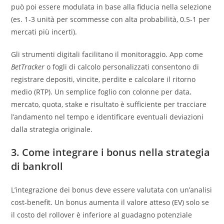
può poi essere modulata in base alla fiducia nella selezione
(es. 1‑3 unità per scommesse con alta probabilità, 0.5‑1 per
mercati più incerti).
Gli strumenti digitali facilitano il monitoraggio. App come
BetTracker
o fogli di calcolo personalizzati consentono di
registrare depositi, vincite, perdite e calcolare il ritorno
medio (RTP). Un semplice foglio con colonne per data,
mercato, quota, stake e risultato è sufficiente per tracciare
l’andamento nel tempo e identificare eventuali deviazioni
dalla strategia originale.
3. Come integrare i bonus nella strategia
di bankroll
L’integrazione dei bonus deve essere valutata con un’analisi
cost‑benefit. Un bonus aumenta il valore atteso (EV) solo se
il costo del rollover è inferiore al guadagno potenziale