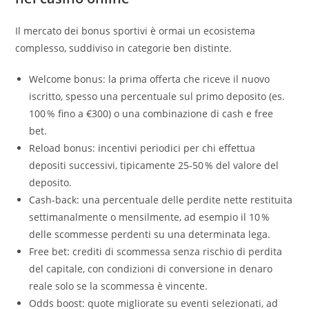
Il mercato dei bonus sportivi è ormai un ecosistema
complesso, suddiviso in categorie ben distinte.
Welcome bonus: la prima offerta che riceve il nuovo
iscritto, spesso una percentuale sul primo deposito (es.
100 % fino a €300) o una combinazione di cash e free
bet.
Reload bonus: incentivi periodici per chi effettua
depositi successivi, tipicamente 25‑50 % del valore del
deposito.
Cash‑back: una percentuale delle perdite nette restituita
settimanalmente o mensilmente, ad esempio il 10 %
delle scommesse perdenti su una determinata lega.
Free bet: crediti di scommessa senza rischio di perdita
del capitale, con condizioni di conversione in denaro
reale solo se la scommessa è vincente.
Odds boost: quote migliorate su eventi selezionati, ad