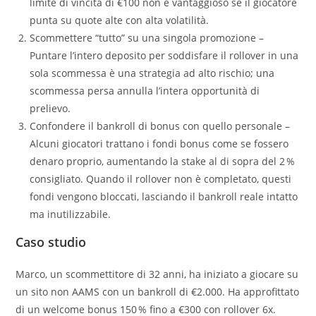
limite di vincita di €100 non è vantaggioso se il giocatore
punta su quote alte con alta volatilità.
Scommettere “tutto” su una singola promozione –
Puntare l’intero deposito per soddisfare il rollover in una
sola scommessa è una strategia ad alto rischio; una
scommessa persa annulla l’intera opportunità di
prelievo.
Confondere il bankroll di bonus con quello personale –
Alcuni giocatori trattano i fondi bonus come se fossero
denaro proprio, aumentando la stake al di sopra del 2 %
consigliato. Quando il rollover non è completato, questi
fondi vengono bloccati, lasciando il bankroll reale intatto
ma inutilizzabile.
Caso studio
Marco, un scommettitore di 32 anni, ha iniziato a giocare su
un sito non AAMS con un bankroll di €2.000. Ha approfittato
di un welcome bonus 150 % fino a €300 con rollover 6x.