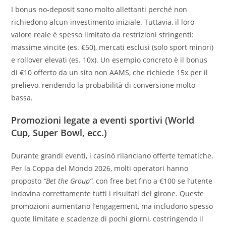
I bonus no‑deposit sono molto allettanti perché non
richiedono alcun investimento iniziale. Tuttavia, il loro
valore reale è spesso limitato da restrizioni stringenti:
massime vincite (es. €50), mercati esclusi (solo sport minori)
e rollover elevati (es. 10x). Un esempio concreto è il bonus
di €10 offerto da un sito non AAMS, che richiede 15x per il
prelievo, rendendo la probabilità di conversione molto
bassa.
Promozioni legate a eventi sportivi (World
Cup, Super Bowl, ecc.)
Durante grandi eventi, i casinò rilanciano offerte tematiche.
Per la Coppa del Mondo 2026, molti operatori hanno
proposto
“Bet the Group”
, con free bet fino a €100 se l’utente
indovina correttamente tutti i risultati del girone. Queste
promozioni aumentano l’engagement, ma includono spesso
quote limitate e scadenze di pochi giorni, costringendo il