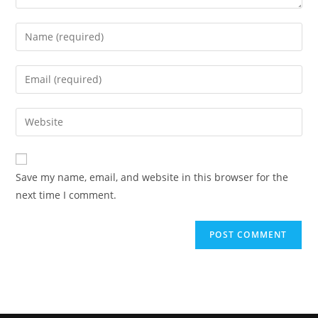
Save my name, email, and website in this browser for the
next time I comment.