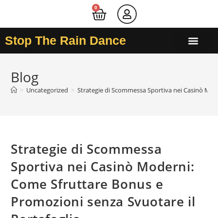
0
Stop The Rain Dance
Blog
>
Uncategorized
>
Strategie di Scommessa Sportiva nei Casinò Mode
Strategie di Scommessa
Sportiva nei Casinò Moderni:
Come Sfruttare Bonus e
Promozioni senza Svuotare il