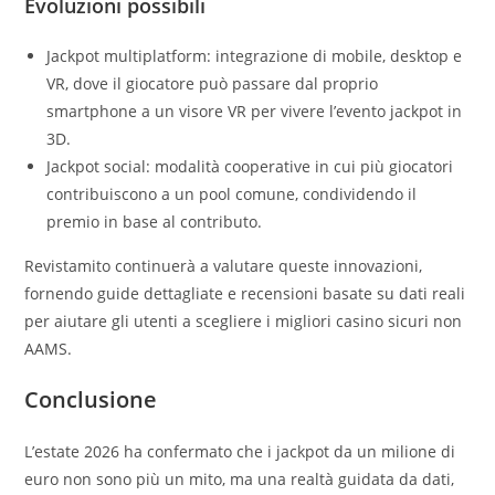
Evoluzioni possibili
Jackpot multiplatform: integrazione di mobile, desktop e
VR, dove il giocatore può passare dal proprio
smartphone a un visore VR per vivere l’evento jackpot in
3D.
Jackpot social: modalità cooperative in cui più giocatori
contribuiscono a un pool comune, condividendo il
premio in base al contributo.
Revistamito continuerà a valutare queste innovazioni,
fornendo guide dettagliate e recensioni basate su dati reali
per aiutare gli utenti a scegliere i migliori casino sicuri non
AAMS.
Conclusione
L’estate 2026 ha confermato che i jackpot da un milione di
euro non sono più un mito, ma una realtà guidata da dati,