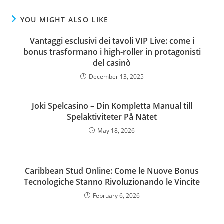
YOU MIGHT ALSO LIKE
Vantaggi esclusivi dei tavoli VIP Live: come i
bonus trasformano i high‑roller in protagonisti
del casinò
December 13, 2025
Joki Spelcasino – Din Kompletta Manual till
Spelaktiviteter På Nätet
May 18, 2026
Caribbean Stud Online: Come le Nuove Bonus
Tecnologiche Stanno Rivoluzionando le Vincite
February 6, 2026