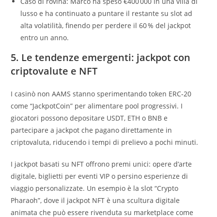
Caso di rovina: Marco ha speso €400 000 in una villa di
lusso e ha continuato a puntare il restante su slot ad
alta volatilità, finendo per perdere il 60 % del jackpot
entro un anno.
5. Le tendenze emergenti: jackpot con
criptovalute e NFT
I casinò non AAMS stanno sperimentando token ERC‑20
come “JackpotCoin” per alimentare pool progressivi. I
giocatori possono depositare USDT, ETH o BNB e
partecipare a jackpot che pagano direttamente in
criptovaluta, riducendo i tempi di prelievo a pochi minuti.
I jackpot basati su NFT offrono premi unici: opere d’arte
digitale, biglietti per eventi VIP o persino esperienze di
viaggio personalizzate. Un esempio è la slot “Crypto
Pharaoh”, dove il jackpot NFT è una scultura digitale
animata che può essere rivenduta su marketplace come