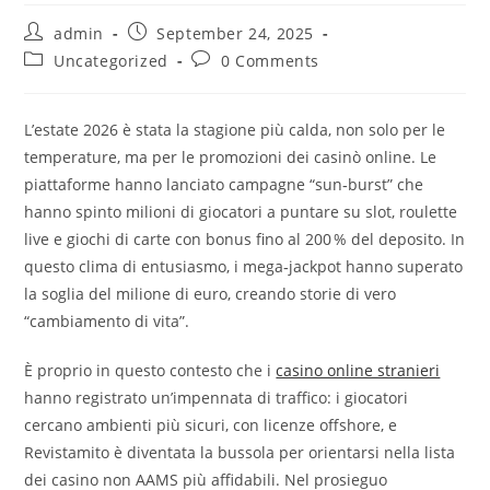
admin
September 24, 2025
Uncategorized
0 Comments
L’estate 2026 è stata la stagione più calda, non solo per le
temperature, ma per le promozioni dei casinò online. Le
piattaforme hanno lanciato campagne “sun‑burst” che
hanno spinto milioni di giocatori a puntare su slot, roulette
live e giochi di carte con bonus fino al 200 % del deposito. In
questo clima di entusiasmo, i mega‑jackpot hanno superato
la soglia del milione di euro, creando storie di vero
“cambiamento di vita”.
È proprio in questo contesto che i
casino online stranieri
hanno registrato un’impennata di traffico: i giocatori
cercano ambienti più sicuri, con licenze offshore, e
Revistamito è diventata la bussola per orientarsi nella lista
dei casino non AAMS più affidabili. Nel prosieguo