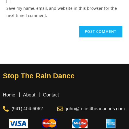
Save my name, email, and website in this browser for the
next time I comment.
Stop The Rain Dance
Home
About
Contact
(941) 404-6062
john@relief4headaches.com