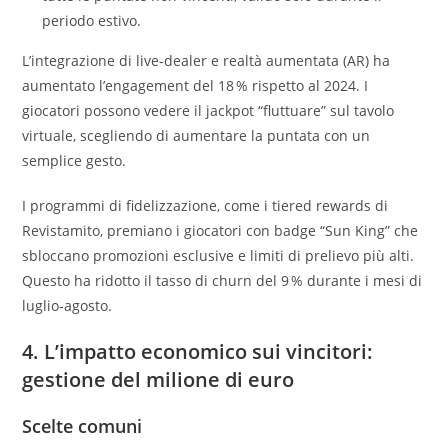
periodo estivo.
L’integrazione di live‑dealer e realtà aumentata (AR) ha
aumentato l’engagement del 18 % rispetto al 2024. I
giocatori possono vedere il jackpot “fluttuare” sul tavolo
virtuale, scegliendo di aumentare la puntata con un
semplice gesto.
I programmi di fidelizzazione, come i tiered rewards di
Revistamito, premiano i giocatori con badge “Sun King” che
sbloccano promozioni esclusive e limiti di prelievo più alti.
Questo ha ridotto il tasso di churn del 9 % durante i mesi di
luglio‑agosto.
4. L’impatto economico sui vincitori:
gestione del milione di euro
Scelte comuni