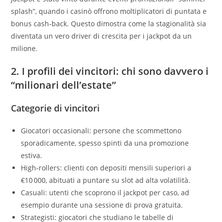
splash”, quando i casinò offrono moltiplicatori di puntata e
bonus cash‑back. Questo dimostra come la stagionalità sia
diventata un vero driver di crescita per i jackpot da un
milione.
2. I profili dei vincitori: chi sono davvero i
“milionari dell’estate”
Categorie di vincitori
Giocatori occasionali: persone che scommettono
sporadicamente, spesso spinti da una promozione
estiva.
High‑rollers: clienti con depositi mensili superiori a
€10 000, abituati a puntare su slot ad alta volatilità.
Casuali: utenti che scoprono il jackpot per caso, ad
esempio durante una sessione di prova gratuita.
Strategisti: giocatori che studiano le tabelle di