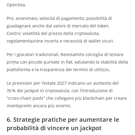
OpenSea.
Pro: anonimato, velocità di pagamento, possibilità di
guadagnare anche dal valore di mercato del token.
Contro: volatilità del prezzo della criptovaluta,
regolamentazione incerta e necessità di wallet sicuri.
Per i giocatori tradizionali, Revistamito consiglia di testare
prima con piccole puntate in fiat, valutando la stabilità della
piattaforma e la trasparenza dei termini di utilizzo.
Le previsioni per l’estate 2027 indicano un aumento del
35 % dei jackpot in criptovaluta, con l’introduzione di
“cross‑chain pools” che collegano più blockchain per creare
montepremi ancora più enormi.
6. Strategie pratiche per aumentare le
probabilità di vincere un jackpot