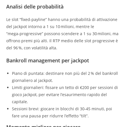
Analisi delle probabilità
Le slot “fixed‑payline” hanno una probabilità di attivazione
del jackpot intorno a 1 su 10 milioni, mentre le
“mega‑progressive” possono scendere a 1 su 30 milioni, ma
offrono premi più alti. Il RTP medio delle slot progressive è
del 96 %, con volatilità alta.
Bankroll management per jackpot
Piano di puntata: destinare non più del 2 % del bankroll
giornaliero al jackpot.
Limiti giornalieri: fissare un tetto di €200 per sessioni di
gioco jackpot, per evitare l’esaurimento rapido del
capitale.
Sessioni brevi: giocare in blocchi di 30‑45 minuti, poi
fare una pausa per ridurre l’effetto “tilt”.
Momento migliore per giocare