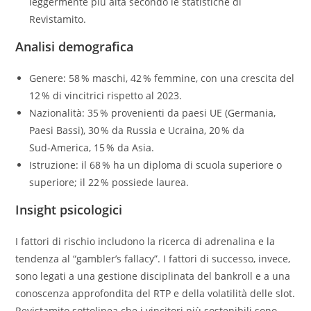
leggermente più alta secondo le statistiche di
Revistamito.
Analisi demografica
Genere: 58 % maschi, 42 % femmine, con una crescita del
12 % di vincitrici rispetto al 2023.
Nazionalità: 35 % provenienti da paesi UE (Germania,
Paesi Bassi), 30 % da Russia e Ucraina, 20 % da
Sud‑America, 15 % da Asia.
Istruzione: il 68 % ha un diploma di scuola superiore o
superiore; il 22 % possiede laurea.
Insight psicologici
I fattori di rischio includono la ricerca di adrenalina e la
tendenza al “gambler’s fallacy”. I fattori di successo, invece,
sono legati a una gestione disciplinata del bankroll e a una
conoscenza approfondita del RTP e della volatilità delle slot.
Revistamito sottolinea che i vincitori più sostenibili sono