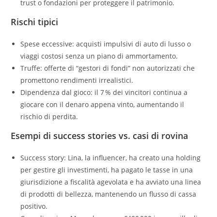
trust o fondazioni per proteggere il patrimonio.
Rischi tipici
Spese eccessive: acquisti impulsivi di auto di lusso o
viaggi costosi senza un piano di ammortamento.
Truffe: offerte di “gestori di fondi” non autorizzati che
promettono rendimenti irrealistici.
Dipendenza dal gioco: il 7 % dei vincitori continua a
giocare con il denaro appena vinto, aumentando il
rischio di perdita.
Esempi di success stories vs. casi di rovina
Success story: Lina, la influencer, ha creato una holding
per gestire gli investimenti, ha pagato le tasse in una
giurisdizione a fiscalità agevolata e ha avviato una linea
di prodotti di bellezza, mantenendo un flusso di cassa
positivo.