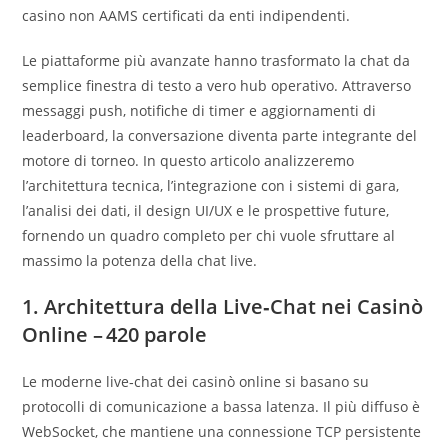
casino non AAMS certificati da enti indipendenti.
Le piattaforme più avanzate hanno trasformato la chat da
semplice finestra di testo a vero hub operativo. Attraverso
messaggi push, notifiche di timer e aggiornamenti di
leaderboard, la conversazione diventa parte integrante del
motore di torneo. In questo articolo analizzeremo
l’architettura tecnica, l’integrazione con i sistemi di gara,
l’analisi dei dati, il design UI/UX e le prospettive future,
fornendo un quadro completo per chi vuole sfruttare al
massimo la potenza della chat live.
1. Architettura della Live‑Chat nei Casinò
Online – 420 parole
Le moderne live‑chat dei casinò online si basano su
protocolli di comunicazione a bassa latenza. Il più diffuso è
WebSocket, che mantiene una connessione TCP persistente