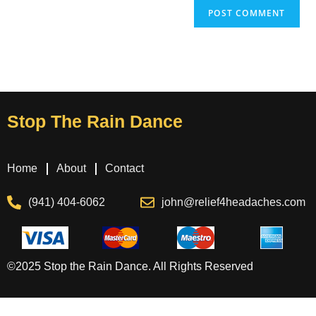
Stop The Rain Dance
Home
About
Contact
(941) 404-6062
john@relief4headaches.com
©2025 Stop the Rain Dance. All Rights Reserved