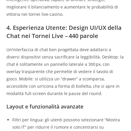
migliorare il bilanciamento e aumentare le probabilità di
vittoria nei tornei live‑casino.
4. Esperienza Utente: Design UI/UX della
Chat nei Tornei Live – 440 parole
Un’interfaccia di chat ben progettata deve adattarsi a
diversi dispositivi senza sacrificare la leggibilità. Desktop: la
chat è solitamente un pannello laterale a 300 px, con
overlay trasparente che permette di vedere il tavolo di
gioco. Mobile: si utilizza un “drawer” a scomparsa,
accessibile con un’icona a forma di bolletta, che si apre in
modalità full‑screen durante le pause del round.
Layout e funzionalità avanzate
Filtri per lingua: gli utenti possono selezionare “Mostra
solo IT” per ridurre il rumore e concentrarsi su