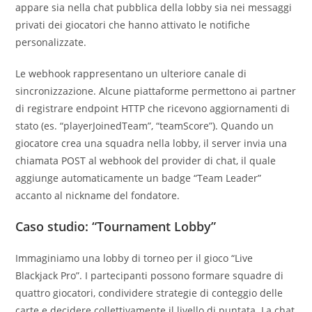
appare sia nella chat pubblica della lobby sia nei messaggi
privati dei giocatori che hanno attivato le notifiche
personalizzate.
Le webhook rappresentano un ulteriore canale di
sincronizzazione. Alcune piattaforme permettono ai partner
di registrare endpoint HTTP che ricevono aggiornamenti di
stato (es. “playerJoinedTeam”, “teamScore”). Quando un
giocatore crea una squadra nella lobby, il server invia una
chiamata POST al webhook del provider di chat, il quale
aggiunge automaticamente un badge “Team Leader”
accanto al nickname del fondatore.
Caso studio: “Tournament Lobby”
Immaginiamo una lobby di torneo per il gioco “Live
Blackjack Pro”. I partecipanti possono formare squadre di
quattro giocatori, condividere strategie di conteggio delle
carte e decidere collettivamente il livello di puntata. La chat