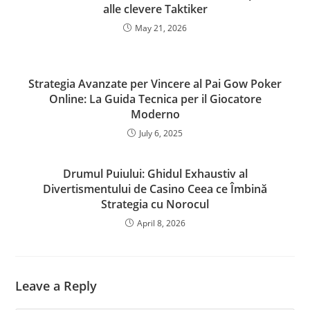
alle clevere Taktiker
May 21, 2026
Strategia Avanzate per Vincere al Pai Gow Poker
Online: La Guida Tecnica per il Giocatore
Moderno
July 6, 2025
Drumul Puiului: Ghidul Exhaustiv al
Divertismentului de Casino Ceea ce Îmbină
Strategia cu Norocul
April 8, 2026
Leave a Reply