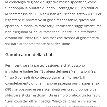
la cronologia di gioco e suggerire mosse specifiche, come
“Raddoppia la puntata quando il conteggio è +3” o “Riduci
la scommessa del 15 % se il bankroll scende sotto €200”. Per
rispettare le normative di gioco responsabile, questi bot
operano in modalità “advisory”: forniscono suggerimenti ma
non eseguono azioni automatiche. Inoltre, le piattaforme
devono includere un disclaimer che ricorda al giocatore di
valutare autonomamente ogni decisione.
Gamification della chat
Per incentivare la partecipazione, le chat possono
introdurre badge (es. “Stratega del mese”) e missioni (es.
“Invia 5 consigli di conteggio durante il torneo”). Il
completamento di una missione assegna punti esperienza
(XP) che possono essere scambiati per crediti bonus o per
sbloccare sticker esclusivi. Un esempio pratico: un torneo di
“Live Roulette” offre il badge “Mago del Chat” a chi scrive