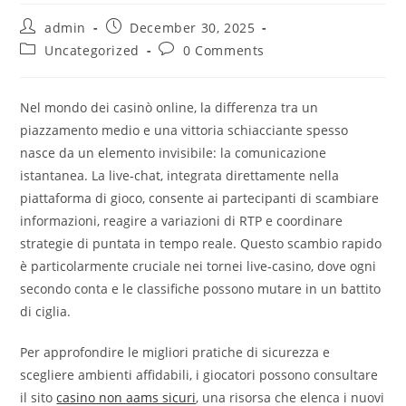
admin
December 30, 2025
Uncategorized
0 Comments
Nel mondo dei casinò online, la differenza tra un
piazzamento medio e una vittoria schiacciante spesso
nasce da un elemento invisibile: la comunicazione
istantanea. La live‑chat, integrata direttamente nella
piattaforma di gioco, consente ai partecipanti di scambiare
informazioni, reagire a variazioni di RTP e coordinare
strategie di puntata in tempo reale. Questo scambio rapido
è particolarmente cruciale nei tornei live‑casino, dove ogni
secondo conta e le classifiche possono mutare in un battito
di ciglia.
Per approfondire le migliori pratiche di sicurezza e
scegliere ambienti affidabili, i giocatori possono consultare
il sito
casino non aams sicuri
, una risorsa che elenca i nuovi