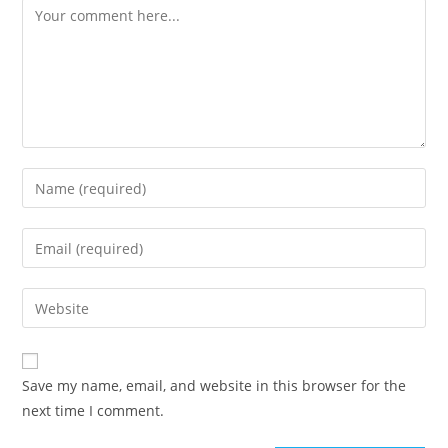
Save my name, email, and website in this browser for the
next time I comment.