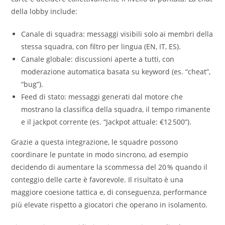
della lobby include:
Canale di squadra: messaggi visibili solo ai membri della
stessa squadra, con filtro per lingua (EN, IT, ES).
Canale globale: discussioni aperte a tutti, con
moderazione automatica basata su keyword (es. “cheat”,
“bug”).
Feed di stato: messaggi generati dal motore che
mostrano la classifica della squadra, il tempo rimanente
e il jackpot corrente (es. “Jackpot attuale: €12 500”).
Grazie a questa integrazione, le squadre possono
coordinare le puntate in modo sincrono, ad esempio
decidendo di aumentare la scommessa del 20 % quando il
conteggio delle carte è favorevole. Il risultato è una
maggiore coesione tattica e, di conseguenza, performance
più elevate rispetto a giocatori che operano in isolamento.