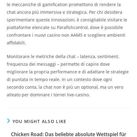
le meccaniche di gamification promettono di rendere la
chat ancora più immersiva e strategica. Per chi desidera
sperimentare queste innovazioni, è consigliabile visitare le
piattaforme elencate su Parafishcontrol, dove è possibile
confrontare i nuovi casino non AAMS e scegliere ambienti
affidabili.
Monitorare le metriche della chat – latenza, sentiment,
frequenza dei messaggi – permette di capire dove
migliorare la propria performance e di adattare le strategie
di puntata in tempo reale. In un contesto dove ogni
secondo conta, la chat non è più un optional, ma un vero
alleato per dominare i tornei live‑casino.
YOU MIGHT ALSO LIKE
Chicken Road: Das beliebte absolute Wettspiel für