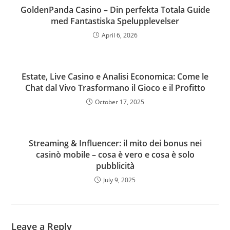
GoldenPanda Casino – Din perfekta Totala Guide
med Fantastiska Spelupplevelser
April 6, 2026
Estate, Live Casino e Analisi Economica: Come le
Chat dal Vivo Trasformano il Gioco e il Profitto
October 17, 2025
Streaming & Influencer: il mito dei bonus nei
casinò mobile – cosa è vero e cosa è solo
pubblicità
July 9, 2025
Leave a Reply