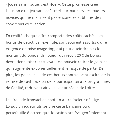
« Jouez sans risque, c’est Noël ». Cette promesse crée
l’illusion d’un jeu sans coût réel, surtout chez les joueurs
novices qui ne maîtrisent pas encore les subtilités des
conditions d’utilisation.
En réalité, chaque offre comporte des coûts cachés. Les
bonus de dépôt, par exemple, sont souvent assortis d’une
exigence de mise (wagering) qui peut atteindre 30 x le
montant du bonus. Un joueur qui reçoit 20 € de bonus
devra donc miser 600 € avant de pouvoir retirer le gain, ce
qui augmente exponentiellement le risque de perte. De
plus, les gains issus de ces bonus sont souvent exclus de la
remise de cashback ou de la participation aux programmes
de fidélité, réduisant ainsi la valeur réelle de l’offre.
Les frais de transaction sont un autre facteur négligé.
Lorsqu’un joueur utilise une carte bancaire ou un
portefeuille électronique, le casino prélève généralement