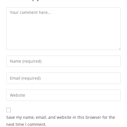
Save my name, email, and website in this browser for the
next time I comment.