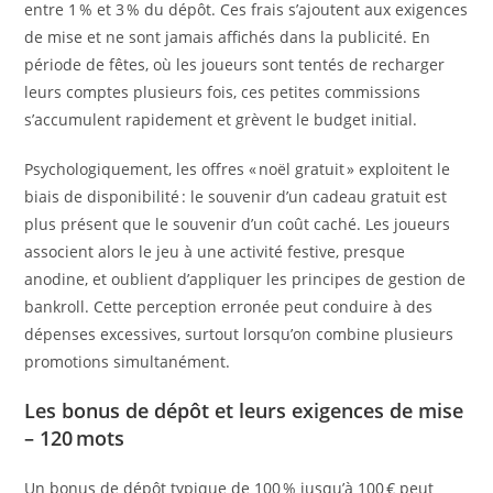
entre 1 % et 3 % du dépôt. Ces frais s’ajoutent aux exigences
de mise et ne sont jamais affichés dans la publicité. En
période de fêtes, où les joueurs sont tentés de recharger
leurs comptes plusieurs fois, ces petites commissions
s’accumulent rapidement et grèvent le budget initial.
Psychologiquement, les offres « noël gratuit » exploitent le
biais de disponibilité : le souvenir d’un cadeau gratuit est
plus présent que le souvenir d’un coût caché. Les joueurs
associent alors le jeu à une activité festive, presque
anodine, et oublient d’appliquer les principes de gestion de
bankroll. Cette perception erronée peut conduire à des
dépenses excessives, surtout lorsqu’on combine plusieurs
promotions simultanément.
Les bonus de dépôt et leurs exigences de mise
– 120 mots
Un bonus de dépôt typique de 100 % jusqu’à 100 € peut