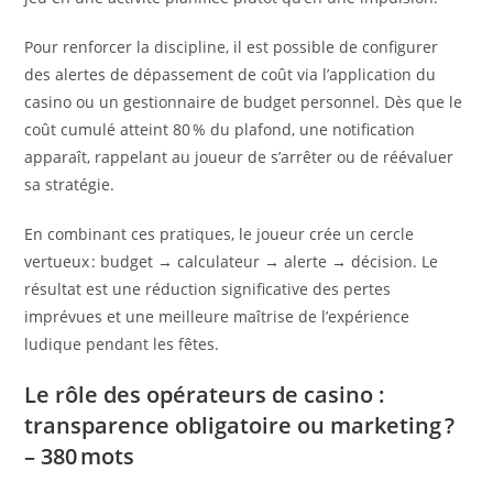
Pour renforcer la discipline, il est possible de configurer
des alertes de dépassement de coût via l’application du
casino ou un gestionnaire de budget personnel. Dès que le
coût cumulé atteint 80 % du plafond, une notification
apparaît, rappelant au joueur de s’arrêter ou de réévaluer
sa stratégie.
En combinant ces pratiques, le joueur crée un cercle
vertueux : budget → calculateur → alerte → décision. Le
résultat est une réduction significative des pertes
imprévues et une meilleure maîtrise de l’expérience
ludique pendant les fêtes.
Le rôle des opérateurs de casino :
transparence obligatoire ou marketing ?
– 380 mots