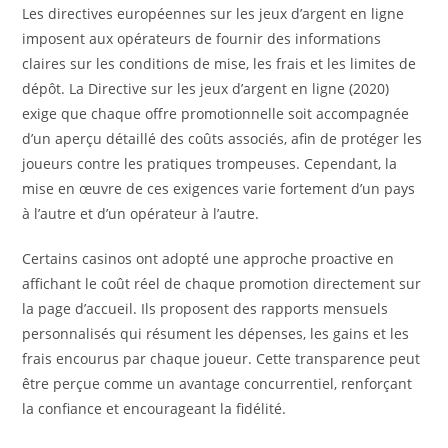
Les directives européennes sur les jeux d’argent en ligne
imposent aux opérateurs de fournir des informations
claires sur les conditions de mise, les frais et les limites de
dépôt. La Directive sur les jeux d’argent en ligne (2020)
exige que chaque offre promotionnelle soit accompagnée
d’un aperçu détaillé des coûts associés, afin de protéger les
joueurs contre les pratiques trompeuses. Cependant, la
mise en œuvre de ces exigences varie fortement d’un pays
à l’autre et d’un opérateur à l’autre.
Certains casinos ont adopté une approche proactive en
affichant le coût réel de chaque promotion directement sur
la page d’accueil. Ils proposent des rapports mensuels
personnalisés qui résument les dépenses, les gains et les
frais encourus par chaque joueur. Cette transparence peut
être perçue comme un avantage concurrentiel, renforçant
la confiance et encourageant la fidélité.