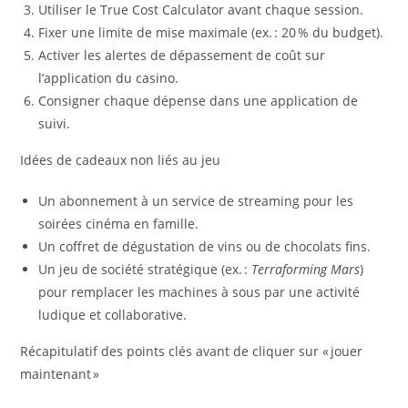
Utiliser le True Cost Calculator avant chaque session.
Fixer une limite de mise maximale (ex. : 20 % du budget).
Activer les alertes de dépassement de coût sur
l’application du casino.
Consigner chaque dépense dans une application de
suivi.
Idées de cadeaux non liés au jeu
Un abonnement à un service de streaming pour les
soirées cinéma en famille.
Un coffret de dégustation de vins ou de chocolats fins.
Un jeu de société stratégique (ex. :
Terraforming Mars
)
pour remplacer les machines à sous par une activité
ludique et collaborative.
Récapitulatif des points clés avant de cliquer sur « jouer
maintenant »