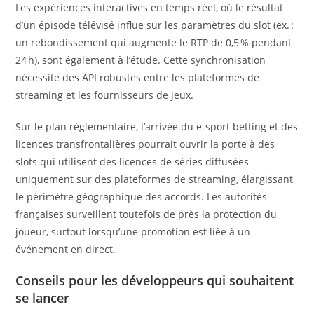
Les expériences interactives en temps réel, où le résultat
d’un épisode télévisé influe sur les paramètres du slot (ex. :
un rebondissement qui augmente le RTP de 0,5 % pendant
24 h), sont également à l’étude. Cette synchronisation
nécessite des API robustes entre les plateformes de
streaming et les fournisseurs de jeux.
Sur le plan réglementaire, l’arrivée du e‑sport betting et des
licences transfrontalières pourrait ouvrir la porte à des
slots qui utilisent des licences de séries diffusées
uniquement sur des plateformes de streaming, élargissant
le périmètre géographique des accords. Les autorités
françaises surveillent toutefois de près la protection du
joueur, surtout lorsqu’une promotion est liée à un
événement en direct.
Conseils pour les développeurs qui souhaitent
se lancer