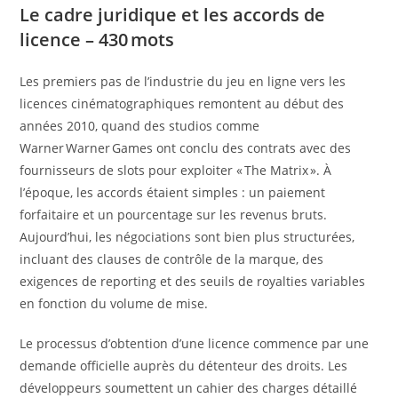
Le cadre juridique et les accords de
licence – 430 mots
Les premiers pas de l’industrie du jeu en ligne vers les
licences cinématographiques remontent au début des
années 2010, quand des studios comme
Warner Warner Games ont conclu des contrats avec des
fournisseurs de slots pour exploiter « The Matrix ». À
l’époque, les accords étaient simples : un paiement
forfaitaire et un pourcentage sur les revenus bruts.
Aujourd’hui, les négociations sont bien plus structurées,
incluant des clauses de contrôle de la marque, des
exigences de reporting et des seuils de royalties variables
en fonction du volume de mise.
Le processus d’obtention d’une licence commence par une
demande officielle auprès du détenteur des droits. Les
développeurs soumettent un cahier des charges détaillé