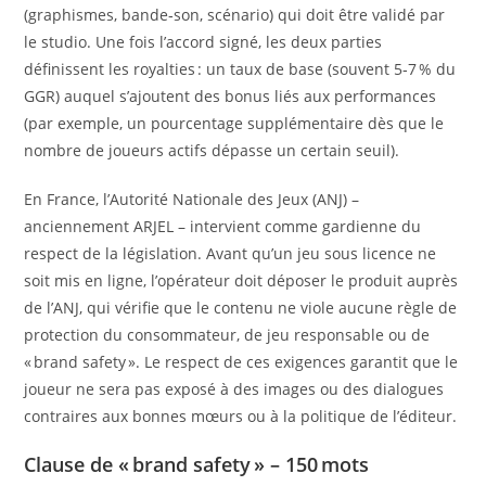
(graphismes, bande‑son, scénario) qui doit être validé par
le studio. Une fois l’accord signé, les deux parties
définissent les royalties : un taux de base (souvent 5‑7 % du
GGR) auquel s’ajoutent des bonus liés aux performances
(par exemple, un pourcentage supplémentaire dès que le
nombre de joueurs actifs dépasse un certain seuil).
En France, l’Autorité Nationale des Jeux (ANJ) –
anciennement ARJEL – intervient comme gardienne du
respect de la législation. Avant qu’un jeu sous licence ne
soit mis en ligne, l’opérateur doit déposer le produit auprès
de l’ANJ, qui vérifie que le contenu ne viole aucune règle de
protection du consommateur, de jeu responsable ou de
« brand safety ». Le respect de ces exigences garantit que le
joueur ne sera pas exposé à des images ou des dialogues
contraires aux bonnes mœurs ou à la politique de l’éditeur.
Clause de « brand safety » – 150 mots