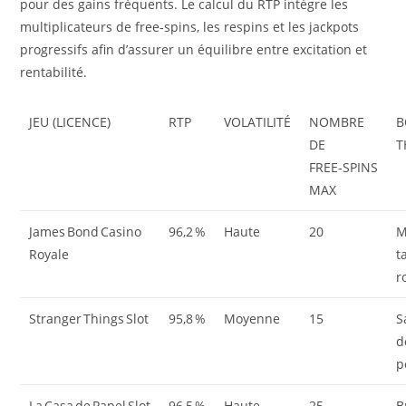
pour des gains fréquents. Le calcul du RTP intègre les
multiplicateurs de free‑spins, les respins et les jackpots
progressifs afin d’assurer un équilibre entre excitation et
rentabilité.
JEU (LICENCE)
RTP
VOLATILITÉ
NOMBRE
B
DE
T
FREE‑SPINS
MAX
James Bond Casino
96,2 %
Haute
20
M
Royale
t
r
Stranger Things Slot
95,8 %
Moyenne
15
S
d
p
La Casa de Papel Slot
96,5 %
Haute
25
B