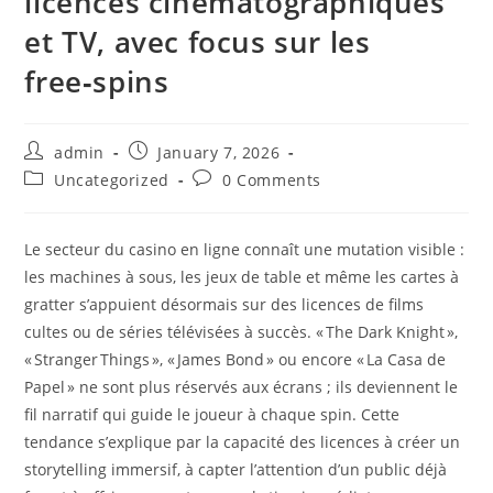
licences cinématographiques
et TV, avec focus sur les
free‑spins
admin
January 7, 2026
Uncategorized
0 Comments
Le secteur du casino en ligne connaît une mutation visible :
les machines à sous, les jeux de table et même les cartes à
gratter s’appuient désormais sur des licences de films
cultes ou de séries télévisées à succès. « The Dark Knight »,
« Stranger Things », « James Bond » ou encore « La Casa de
Papel » ne sont plus réservés aux écrans ; ils deviennent le
fil narratif qui guide le joueur à chaque spin. Cette
tendance s’explique par la capacité des licences à créer un
storytelling immersif, à capter l’attention d’un public déjà