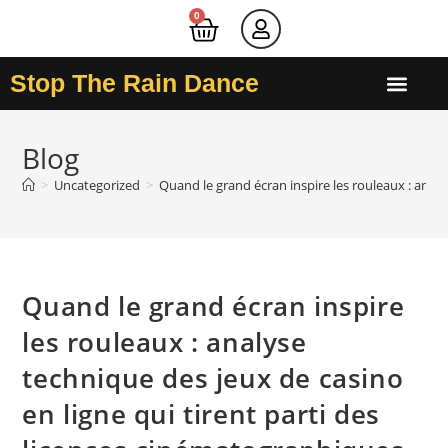
0
Stop The Rain Dance
Blog
>
Uncategorized
>
Quand le grand écran inspire les rouleaux : analy
Quand le grand écran inspire
les rouleaux : analyse
technique des jeux de casino
en ligne qui tirent parti des