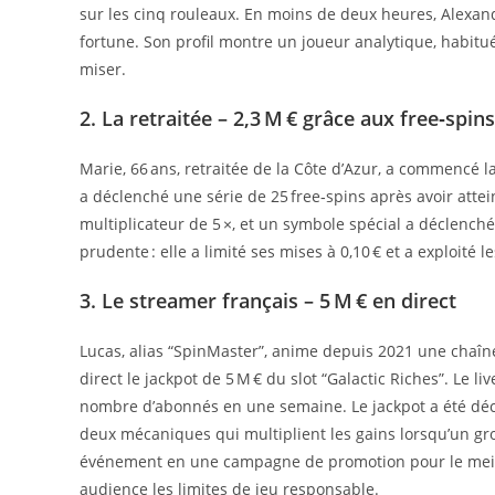
sur les cinq rouleaux. En moins de deux heures, Alexan
fortune. Son profil montre un joueur analytique, habitué
miser.
2. La retraitée – 2,3 M € grâce aux free‑spins
Marie, 66 ans, retraitée de la Côte d’Azur, a commencé l
a déclenché une série de 25 free‑spins après avoir attei
multiplicateur de 5 ×, et un symbole spécial a déclench
prudente : elle a limité ses mises à 0,10 € et a exploit
3. Le streamer français – 5 M € en direct
Lucas, alias “SpinMaster”, anime depuis 2021 une chaîne
direct le jackpot de 5 M € du slot “Galactic Riches”. Le l
nombre d’abonnés en une semaine. Le jackpot a été décl
deux mécaniques qui multiplient les gains lorsqu’un gr
événement en une campagne de promotion pour le meill
audience les limites de jeu responsable.