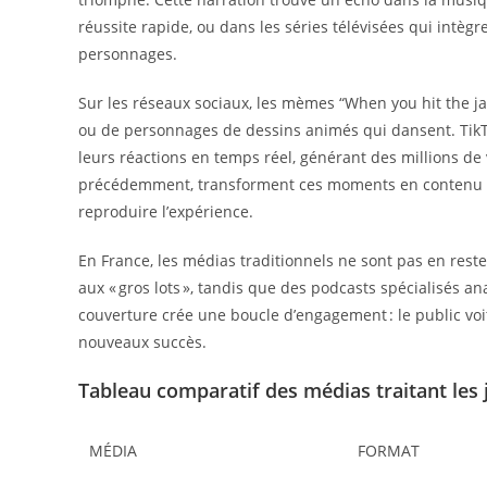
réussite rapide, ou dans les séries télévisées qui intèg
personnages.
Sur les réseaux sociaux, les mèmes “When you hit the ja
ou de personnages de dessins animés qui dansent. TikTo
leurs réactions en temps réel, générant des millions d
précédemment, transforment ces moments en contenu vira
reproduire l’expérience.
En France, les médias traditionnels ne sont pas en rest
aux « gros lots », tandis que des podcasts spécialisés an
couverture crée une boucle d’engagement : le public voit
nouveaux succès.
Tableau comparatif des médias traitant les 
MÉDIA
FORMAT