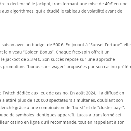
dre a déclenché le jackpot, transformant une mise de 40 € en une
 aux algorithmes, qui a étudié le tableau de volatilité avant de
a saison avec un budget de 500 €. En jouant à “Sunset Fortune”, elle
nt le niveau “Golden Bonus”. Chaque free‑spin offrait un
é le jackpot de 2,3 M €. Son succès repose sur une approche
é les promotions “bonus sans wager” proposées par son casino préfér
 Twitch dédiée aux jeux de casino. En août 2024, il a diffusé en
ive a attiré plus de 120 000 spectateurs simultanés, doublant son
enché grâce à une combinaison de “burst” et de “cluster pays”,
oupe de symboles identiques apparaît. Lucas a transformé cet
eur casino en ligne qu’il recommande, tout en rappelant à son