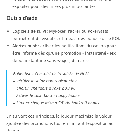
exploiter pour des mises plus importantes.
Outils d’aide
Logiciels de suivi
: MyPokerTracker ou PokerStats
permettent de visualiser l’impact des bonus sur le ROI.
Alertes push
: activer les notifications du casino pour
être informé dès qu’une promotion « instantané » (ex. :
dépôt instantané sans wager) démarre.
Bullet list – Checklist de la soirée de Noël
– Vérifier le solde bonus disponible.
– Choisir une table à rake ≤ 0,7 %.
– Activer le cash‑back « happy hour ».
– Limiter chaque mise à 5 % du bankroll bonus.
En suivant ces principes, le joueur maximise la valeur
ajoutée des promotions tout en limitant l’exposition au
risque.