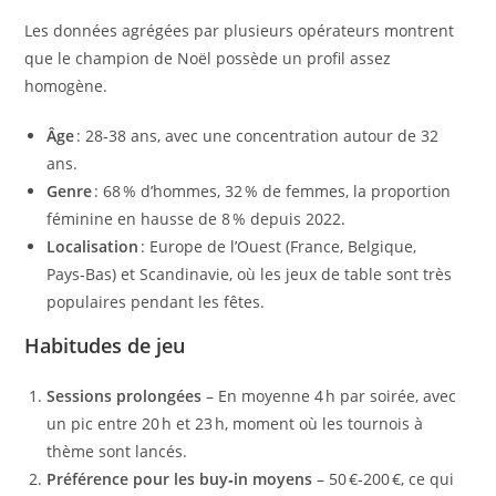
Les données agrégées par plusieurs opérateurs montrent
que le champion de Noël possède un profil assez
homogène.
Âge
: 28‑38 ans, avec une concentration autour de 32
ans.
Genre
: 68 % d’hommes, 32 % de femmes, la proportion
féminine en hausse de 8 % depuis 2022.
Localisation
: Europe de l’Ouest (France, Belgique,
Pays‑Bas) et Scandinavie, où les jeux de table sont très
populaires pendant les fêtes.
Habitudes de jeu
Sessions prolongées
– En moyenne 4 h par soirée, avec
un pic entre 20 h et 23 h, moment où les tournois à
thème sont lancés.
Préférence pour les buy‑in moyens
– 50 €‑200 €, ce qui