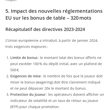
5. Impact des nouvelles réglementations
EU sur les bonus de table – 320 mots
Récapitulatif des directives 2023‑2024
L’Union européenne a introduit, à partir de janvier 2024,
trois exigences majeures :
Limite de bonus
: le montant total des bonus offerts ne
peut excéder 100 % du dépôt initial, avec un plafond de
500 €.
Exigences de mise
: le nombre de fois que le joueur doit
miser le bonus (wagering) doit être clairement indiqué
et ne peut dépasser 20x le montant du bonus.
Protection du joueur
: les opérateurs doivent afficher un
indicateur de volatilité et un taux de retour au joueur
(RTP) pour chaque promotion.