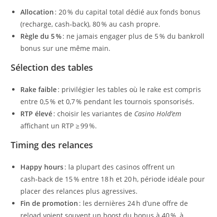
Allocation
: 20 % du capital total dédié aux fonds bonus
(recharge, cash‑back), 80 % au cash propre.
Règle du 5 %
: ne jamais engager plus de 5 % du bankroll
bonus sur une même main.
Sélection des tables
Rake faible
: privilégier les tables où le rake est compris
entre 0,5 % et 0,7 % pendant les tournois sponsorisés.
RTP élevé
: choisir les variantes de
Casino Hold’em
affichant un RTP ≥ 99 %.
Timing des relances
Happy hours
: la plupart des casinos offrent un
cash‑back de 15 % entre 18 h et 20 h, période idéale pour
placer des relances plus agressives.
Fin de promotion
: les dernières 24 h d’une offre de
reload voient souvent un boost du bonus à 40 %, à