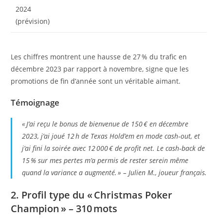
2024
(prévision)
Les chiffres montrent une hausse de 27 % du trafic en
décembre 2023 par rapport à novembre, signe que les
promotions de fin d’année sont un véritable aimant.
Témoignage
« J’ai reçu le bonus de bienvenue de 150 € en décembre
2023, j’ai joué 12 h de
Texas Hold’em
en mode cash‑out, et
j’ai fini la soirée avec 12 000 € de profit net. Le cash‑back de
15 % sur mes pertes m’a permis de rester serein même
quand la variance a augmenté. » – Julien M., joueur français.
2. Profil type du « Christmas Poker
Champion » – 310 mots