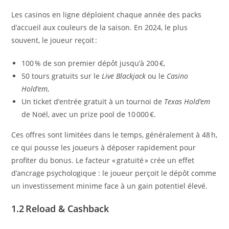
Les casinos en ligne déploient chaque année des packs
d’accueil aux couleurs de la saison. En 2024, le plus
souvent, le joueur reçoit :
100 % de son premier dépôt jusqu’à 200 €,
50 tours gratuits sur le
Live Blackjack
ou le
Casino
Hold’em
,
Un ticket d’entrée gratuit à un tournoi de
Texas Hold’em
de Noël, avec un prize pool de 10 000 €.
Ces offres sont limitées dans le temps, généralement à 48 h,
ce qui pousse les joueurs à déposer rapidement pour
profiter du bonus. Le facteur « gratuité » crée un effet
d’ancrage psychologique : le joueur perçoit le dépôt comme
un investissement minime face à un gain potentiel élevé.
1.2 Reload & Cashback