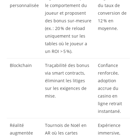
personnalisée
le comportement du
du taux de
joueur et proposent
conversion de
des bonus sur‑mesure
12 % en
(ex. : 20 % de reload
moyenne.
uniquement sur les
tables où le joueur a
un ROI > 5 %).
Blockchain
Traçabilité des bonus
Confiance
via smart contracts,
renforcée,
éliminant les litiges
adoption
sur les exigences de
accrue du
mise.
casino en
ligne retrait
instantané.
Réalité
Tournois de Noël en
Expérience
augmentée
AR où les cartes
immersive,