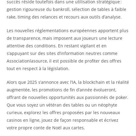
succès réside toutefois dans une utilisation stratégique :
gestion rigoureuse du bankroll, sélection de tables à faible
rake, timing des relances et recours aux outils d’analyse.
Les nouvelles réglementations européennes apportent plus
de transparence, mais imposent aux joueurs une lecture
attentive des conditions. En restant vigilant et en
s’appuyant sur des sites d’information neutres comme
Associationlasource, il est possible de profiter des offres
tout en respect à la législation.
Alors que 2025 s’annonce avec l’IA, la blockchain et la réalité
augmentée, les promotions de fin d’année évolueront,
offrant de nouvelles opportunités aux passionnés de poker.
Que vous soyez un vétéran des tables ou un néophyte
curieux, explorez les offres proposées par les nouveaux
casinos en ligne, jouez de façon responsable et écrivez
votre propre conte de Noël aux cartes.