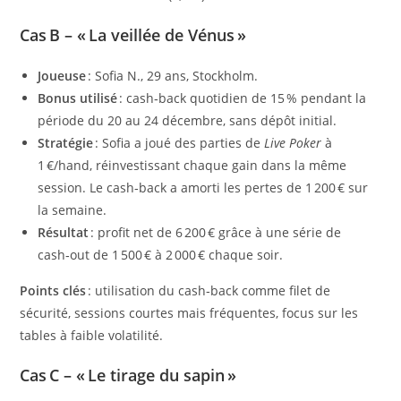
Cas B – « La veillée de Vénus »
Joueuse
: Sofia N., 29 ans, Stockholm.
Bonus utilisé
: cash‑back quotidien de 15 % pendant la
période du 20 au 24 décembre, sans dépôt initial.
Stratégie
: Sofia a joué des parties de
Live Poker
à
1 €/hand, réinvestissant chaque gain dans la même
session. Le cash‑back a amorti les pertes de 1 200 € sur
la semaine.
Résultat
: profit net de 6 200 € grâce à une série de
cash‑out de 1 500 € à 2 000 € chaque soir.
Points clés
: utilisation du cash‑back comme filet de
sécurité, sessions courtes mais fréquentes, focus sur les
tables à faible volatilité.
Cas C – « Le tirage du sapin »