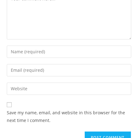
Save my name, email, and website in this browser for the
next time I comment.