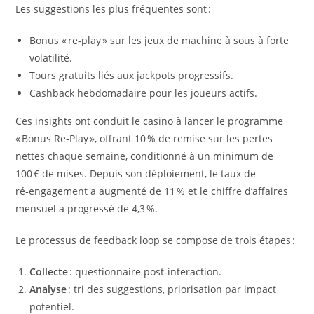
Les suggestions les plus fréquentes sont :
Bonus « re‑play » sur les jeux de machine à sous à forte
volatilité.
Tours gratuits liés aux jackpots progressifs.
Cashback hebdomadaire pour les joueurs actifs.
Ces insights ont conduit le casino à lancer le programme
« Bonus Re‑Play », offrant 10 % de remise sur les pertes
nettes chaque semaine, conditionné à un minimum de
100 € de mises. Depuis son déploiement, le taux de
ré‑engagement a augmenté de 11 % et le chiffre d’affaires
mensuel a progressé de 4,3 %.
Le processus de feedback loop se compose de trois étapes :
Collecte
: questionnaire post‑interaction.
Analyse
: tri des suggestions, priorisation par impact
potentiel.