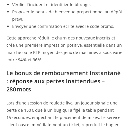
Vérifier l’incident et identifier le blocage.
Proposer le bonus de bienvenue proportionnel au dépôt
prévu.
Envoyer une confirmation écrite avec le code promo.
Cette approche réduit le churn des nouveaux inscrits et
crée une première impression positive, essentielle dans un
marché où le RTP moyen des jeux de machines à sous varie
entre 94 % et 96 %.
Le bonus de remboursement instantané
: réponse aux pertes inattendues –
280 mots
Lors d’une session de roulette live, un joueur signale une
perte de 150 € due à un bug qui a figé la table pendant
15 secondes, empêchant le placement de mises. Le service
client ouvre immédiatement un ticket, reproduit le bug en