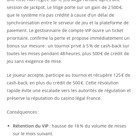
session de jackpot. Le litige porte sur un gain de 2 500 €,
que le système n’a pas crédité à cause d’un délai de
synchronisation entre le serveur de jeu et la plateforme de
paiement. Le gestionnaire de compte VIP ouvre un ticket
prioritaire, confirme la perte et propose immédiatement un
bonus sur mesure : un tournoi privé à 5 % de cash‑back sur
toutes les mises pendant 48 heures, plus 500 € de crédit de
jeu sans exigence de mise.
Le joueur accepte, participe au tournoi et récupère 125 € de
cash‑back, en plus du crédit de 500 €. Cette résolution
rapide évite une escalade vers les autorités de régulation et
préserve la réputation du casino légal France.
Conséquences :
Rétention du VIP
: hausse de 18 % du volume de mises
sur le mois suivant.