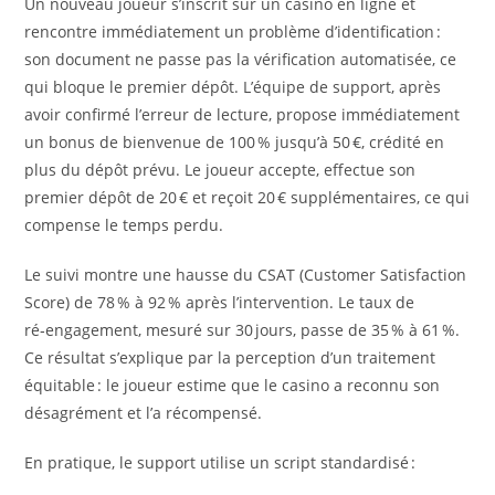
Un nouveau joueur s’inscrit sur un casino en ligne et
rencontre immédiatement un problème d’identification :
son document ne passe pas la vérification automatisée, ce
qui bloque le premier dépôt. L’équipe de support, après
avoir confirmé l’erreur de lecture, propose immédiatement
un bonus de bienvenue de 100 % jusqu’à 50 €, crédité en
plus du dépôt prévu. Le joueur accepte, effectue son
premier dépôt de 20 € et reçoit 20 € supplémentaires, ce qui
compense le temps perdu.
Le suivi montre une hausse du CSAT (Customer Satisfaction
Score) de 78 % à 92 % après l’intervention. Le taux de
ré‑engagement, mesuré sur 30 jours, passe de 35 % à 61 %.
Ce résultat s’explique par la perception d’un traitement
équitable : le joueur estime que le casino a reconnu son
désagrément et l’a récompensé.
En pratique, le support utilise un script standardisé :