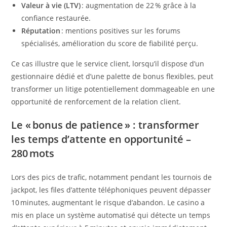
Valeur à vie (LTV)
: augmentation de 22 % grâce à la
confiance restaurée.
Réputation
: mentions positives sur les forums
spécialisés, amélioration du score de fiabilité perçu.
Ce cas illustre que le service client, lorsqu’il dispose d’un
gestionnaire dédié et d’une palette de bonus flexibles, peut
transformer un litige potentiellement dommageable en une
opportunité de renforcement de la relation client.
Le « bonus de patience » : transformer
les temps d’attente en opportunité –
280 mots
Lors des pics de trafic, notamment pendant les tournois de
jackpot, les files d’attente téléphoniques peuvent dépasser
10 minutes, augmentant le risque d’abandon. Le casino a
mis en place un système automatisé qui détecte un temps