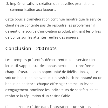
Implémentation
: création de nouvelles promotions,
communication aux joueurs.
Cette boucle d’amélioration continue montre que le service
client ne se contente pas de résoudre les problèmes ; il
devient une source d’innovation produit, alignant les offres
de bonus sur les attentes réelles des joueurs.
Conclusion – 200 mots
Les exemples présentés démontrent que le service client,
lorsqu’il s’appuie sur des bonus pertinents, transforme
chaque frustration en opportunité de fidélisation. Que ce
soit un bonus de bienvenue, un cash‑back instantané ou un
bonus de patience, chaque offre agit comme un levier
d’engagement, améliore les indicateurs de satisfaction et
renforce la réputation d’un casino fiable.
L’enjeu majeur réside dans l’intégration d’une stratégie où