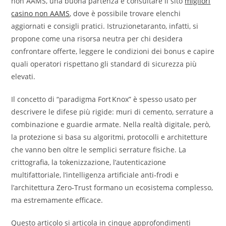
non AAMS, una buona partenza è consultare il sito
migliori
casino non AAMS
, dove è possibile trovare elenchi
aggiornati e consigli pratici. Istruzionetaranto, infatti, si
propone come una risorsa neutra per chi desidera
confrontare offerte, leggere le condizioni dei bonus e capire
quali operatori rispettano gli standard di sicurezza più
elevati.
Il concetto di “paradigma Fort Knox” è spesso usato per
descrivere le difese più rigide: muri di cemento, serrature a
combinazione e guardie armate. Nella realtà digitale, però,
la protezione si basa su algoritmi, protocolli e architetture
che vanno ben oltre le semplici serrature fisiche. La
crittografia, la tokenizzazione, l’autenticazione
multifattoriale, l’intelligenza artificiale anti‑frodi e
l’architettura Zero‑Trust formano un ecosistema complesso,
ma estremamente efficace.
Questo articolo si articola in cinque approfondimenti