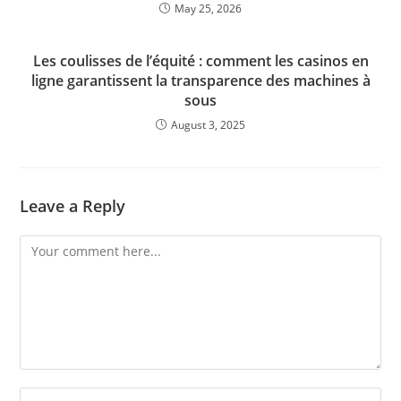
May 25, 2026
Les coulisses de l’équité : comment les casinos en
ligne garantissent la transparence des machines à
sous
August 3, 2025
Leave a Reply