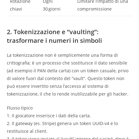
Rotazione
Ogni
Limitare l’impatto di una
chiavi
30 giorni
compromissione
2. Tokenizzazione e “vaulting”:
trasformare i numeri in simboli
La tokenizzazione non è semplicemente una forma di
crittografia; è un processo che sostituisce il dato sensibile
(ad esempio il PAN della carta) con un token casuale, privo
di valore fuori dal contesto del “vault”. Questo token non
può essere invertito senza l’accesso al sistema di
tokenizzazione, il che lo rende inutilizzabile per gli hacker.
Flusso tipico
1. Il giocatore inserisce i dati della carta.
2. Il gateway (es. Stripe) genera un token UUID‑v4 e lo
restituisce al client.
3. Il token viene inviato al “vault” interno del casinò, dove è