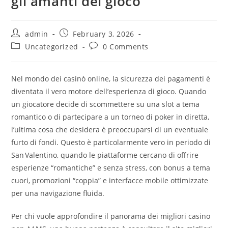
gli amanti del gioco
admin
February 3, 2026
Uncategorized
0 Comments
Nel mondo dei casinò online, la sicurezza dei pagamenti è
diventata il vero motore dell’esperienza di gioco. Quando
un giocatore decide di scommettere su una slot a tema
romantico o di partecipare a un torneo di poker in diretta,
l’ultima cosa che desidera è preoccuparsi di un eventuale
furto di fondi. Questo è particolarmente vero in periodo di
San Valentino, quando le piattaforme cercano di offrire
esperienze “romantiche” e senza stress, con bonus a tema
cuori, promozioni “coppia” e interfacce mobile ottimizzate
per una navigazione fluida.
Per chi vuole approfondire il panorama dei migliori casino