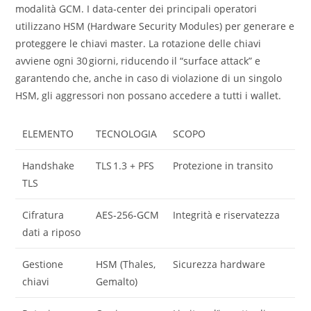
modalità GCM. I data‑center dei principali operatori
utilizzano HSM (Hardware Security Modules) per generare e
proteggere le chiavi master. La rotazione delle chiavi
avviene ogni 30 giorni, riducendo il “surface attack” e
garantendo che, anche in caso di violazione di un singolo
HSM, gli aggressori non possano accedere a tutti i wallet.
ELEMENTO
TECNOLOGIA
SCOPO
Handshake
TLS 1.3 + PFS
Protezione in transito
TLS
Cifratura
AES‑256‑GCM
Integrità e riservatezza
dati a riposo
Gestione
HSM (Thales,
Sicurezza hardware
chiavi
Gemalto)