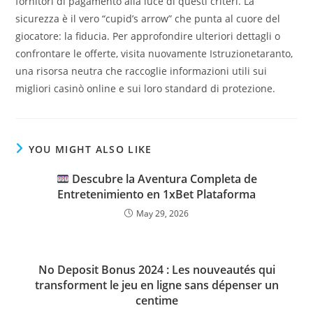
fornitori di pagamento alla luce di questi criteri. La
sicurezza è il vero “cupid’s arrow” che punta al cuore del
giocatore: la fiducia. Per approfondire ulteriori dettagli o
confrontare le offerte, visita nuovamente Istruzionetaranto,
una risorsa neutra che raccoglie informazioni utili sui
migliori casinò online e sui loro standard di protezione.
YOU MIGHT ALSO LIKE
Descubre la Aventura Completa de
Entretenimiento en 1xBet Plataforma
May 29, 2026
No Deposit Bonus 2024 : Les nouveautés qui
transforment le jeu en ligne sans dépenser un
centime