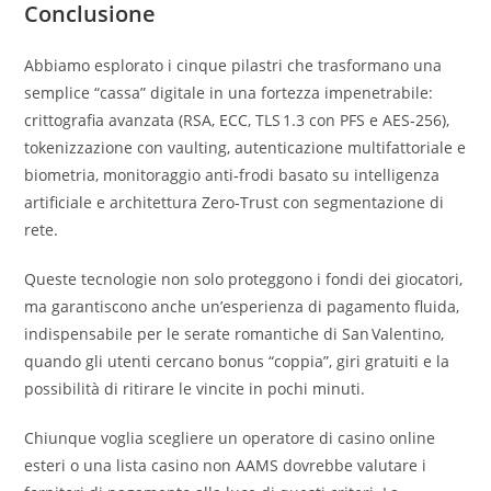
Conclusione
Abbiamo esplorato i cinque pilastri che trasformano una
semplice “cassa” digitale in una fortezza impenetrabile:
crittografia avanzata (RSA, ECC, TLS 1.3 con PFS e AES‑256),
tokenizzazione con vaulting, autenticazione multifattoriale e
biometria, monitoraggio anti‑frodi basato su intelligenza
artificiale e architettura Zero‑Trust con segmentazione di
rete.
Queste tecnologie non solo proteggono i fondi dei giocatori,
ma garantiscono anche un’esperienza di pagamento fluida,
indispensabile per le serate romantiche di San Valentino,
quando gli utenti cercano bonus “coppia”, giri gratuiti e la
possibilità di ritirare le vincite in pochi minuti.
Chiunque voglia scegliere un operatore di casino online
esteri o una lista casino non AAMS dovrebbe valutare i