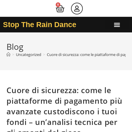
0
Stop The Rain Dance
Blog
>
Uncategorized
>
Cuore di sicurezza: come le piattaforme di pagame
Cuore di sicurezza: come le
piattaforme di pagamento più
avanzate custodiscono i tuoi
fondi – un’analisi tecnica per