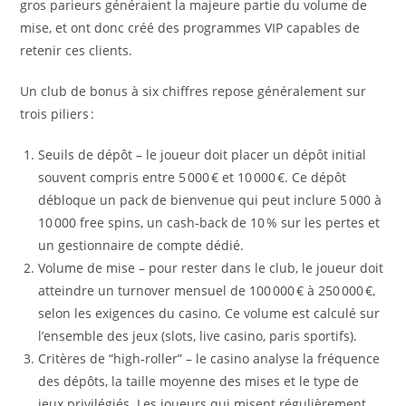
gros parieurs généraient la majeure partie du volume de
mise, et ont donc créé des programmes VIP capables de
retenir ces clients.
Un club de bonus à six chiffres repose généralement sur
trois piliers :
Seuils de dépôt – le joueur doit placer un dépôt initial
souvent compris entre 5 000 € et 10 000 €. Ce dépôt
débloque un pack de bienvenue qui peut inclure 5 000 à
10 000 free spins, un cash‑back de 10 % sur les pertes et
un gestionnaire de compte dédié.
Volume de mise – pour rester dans le club, le joueur doit
atteindre un turnover mensuel de 100 000 € à 250 000 €,
selon les exigences du casino. Ce volume est calculé sur
l’ensemble des jeux (slots, live casino, paris sportifs).
Critères de “high‑roller” – le casino analyse la fréquence
des dépôts, la taille moyenne des mises et le type de
jeux privilégiés. Les joueurs qui misent régulièrement