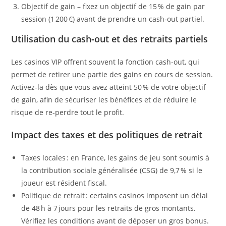
Objectif de gain – fixez un objectif de 15 % de gain par
session (1 200 €) avant de prendre un cash‑out partiel.
Utilisation du cash‑out et des retraits partiels
Les casinos VIP offrent souvent la fonction cash‑out, qui
permet de retirer une partie des gains en cours de session.
Activez‑la dès que vous avez atteint 50 % de votre objectif
de gain, afin de sécuriser les bénéfices et de réduire le
risque de re‑perdre tout le profit.
Impact des taxes et des politiques de retrait
Taxes locales : en France, les gains de jeu sont soumis à
la contribution sociale généralisée (CSG) de 9,7 % si le
joueur est résident fiscal.
Politique de retrait : certains casinos imposent un délai
de 48 h à 7 jours pour les retraits de gros montants.
Vérifiez les conditions avant de déposer un gros bonus.