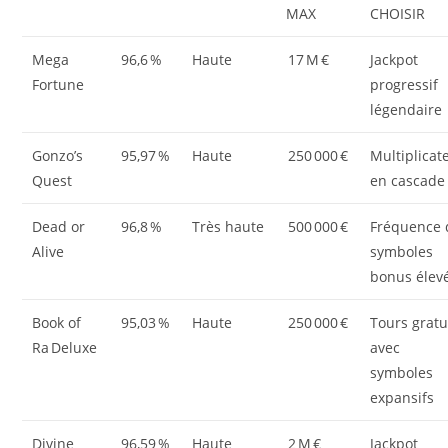
MAX
CHOISIR
Mega
96,6 %
Haute
17 M €
Jackpot
Fortune
progressif
légendaire
Gonzo’s
95,97 %
Haute
250 000 €
Multiplicat
Quest
en cascade
Dead or
96,8 %
Très haute
500 000 €
Fréquence 
Alive
symboles
bonus élev
Book of
95,03 %
Haute
250 000 €
Tours gratu
Ra Deluxe
avec
symboles
expansifs
Divine
96,59 %
Haute
2 M €
Jackpot