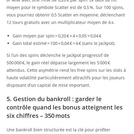
moyen pour le symbole Scatter est de 0,5 %. Sur 100 spins,
vous pourriez obtenir 0,5 Scatter en moyenne, déclenchant
12 tours gratuits avec un multiplicateur moyen de 4 x.
Gain moyen par spin = 0,20 € × 4 × 0,05 ≈ 0,04 €
Gain total estimé = 100 × 0,04 € = 4 € (sans le jackpot).
Si l’un des spins déclenche le jackpot progressif de
500 000 €, le gain réel dépasse largement les 5 000 €
attendus. Cette asymétrie rend les free spins sur les slots à
haute volatilité particulièrement attractifs pour les joueurs
disposant d’un capital de mise important.
5. Gestion du bankroll : garder le
contrôle quand les bonus atteignent les
six chiffres – 350 mots
Une bankroll bien structurée est la clé pour profiter