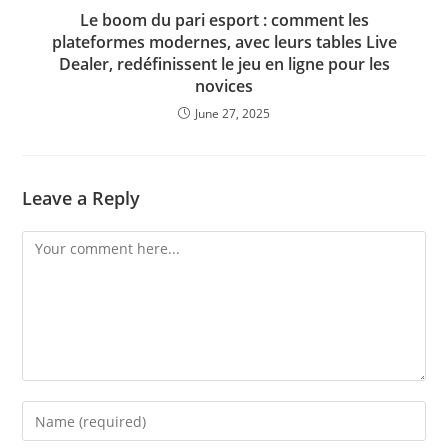
Le boom du pari esport : comment les
plateformes modernes, avec leurs tables Live
Dealer, redéfinissent le jeu en ligne pour les
novices
June 27, 2025
Leave a Reply