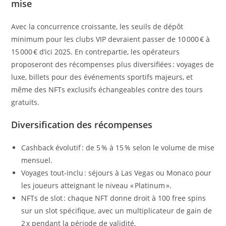
mise
Avec la concurrence croissante, les seuils de dépôt
minimum pour les clubs VIP devraient passer de 10 000 € à
15 000 € d’ici 2025. En contrepartie, les opérateurs
proposeront des récompenses plus diversifiées : voyages de
luxe, billets pour des événements sportifs majeurs, et
même des NFTs exclusifs échangeables contre des tours
gratuits.
Diversification des récompenses
Cashback évolutif : de 5 % à 15 % selon le volume de mise
mensuel.
Voyages tout‑inclu : séjours à Las Vegas ou Monaco pour
les joueurs atteignant le niveau « Platinum ».
NFTs de slot : chaque NFT donne droit à 100 free spins
sur un slot spécifique, avec un multiplicateur de gain de
2 x pendant la période de validité.