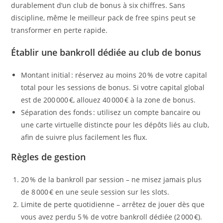
durablement d’un club de bonus à six chiffres. Sans
discipline, même le meilleur pack de free spins peut se
transformer en perte rapide.
Établir une bankroll dédiée au club de bonus
Montant initial : réservez au moins 20 % de votre capital
total pour les sessions de bonus. Si votre capital global
est de 200 000 €, allouez 40 000 € à la zone de bonus.
Séparation des fonds : utilisez un compte bancaire ou
une carte virtuelle distincte pour les dépôts liés au club,
afin de suivre plus facilement les flux.
Règles de gestion
20 % de la bankroll par session – ne misez jamais plus
de 8 000 € en une seule session sur les slots.
Limite de perte quotidienne – arrêtez de jouer dès que
vous avez perdu 5 % de votre bankroll dédiée (2 000 €).