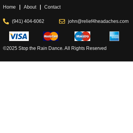
Home
About
Contact
(941) 404-6062
john@relief4headaches.com
©2025 Stop the Rain Dance. All Rights Reserved