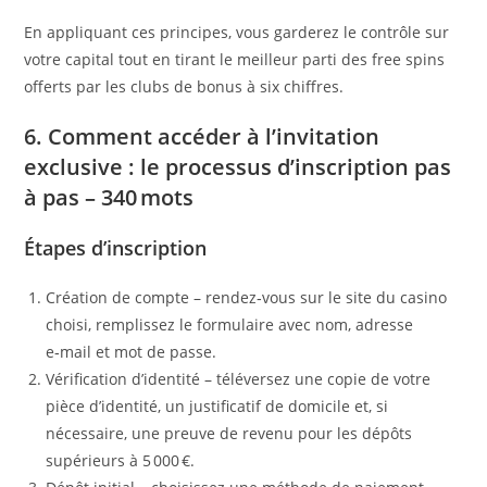
En appliquant ces principes, vous garderez le contrôle sur
votre capital tout en tirant le meilleur parti des free spins
offerts par les clubs de bonus à six chiffres.
6. Comment accéder à l’invitation
exclusive : le processus d’inscription pas
à pas – 340 mots
Étapes d’inscription
Création de compte – rendez‑vous sur le site du casino
choisi, remplissez le formulaire avec nom, adresse
e‑mail et mot de passe.
Vérification d’identité – téléversez une copie de votre
pièce d’identité, un justificatif de domicile et, si
nécessaire, une preuve de revenu pour les dépôts
supérieurs à 5 000 €.