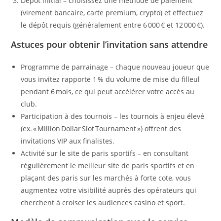
Dépôt initial – choisissez une méthode de paiement
(virement bancaire, carte premium, crypto) et effectuez
le dépôt requis (généralement entre 6 000 € et 12 000 €).
Astuces pour obtenir l’invitation sans attendre
Programme de parrainage – chaque nouveau joueur que
vous invitez rapporte 1 % du volume de mise du filleul
pendant 6 mois, ce qui peut accélérer votre accès au
club.
Participation à des tournois – les tournois à enjeu élevé
(ex. « Million Dollar Slot Tournament ») offrent des
invitations VIP aux finalistes.
Activité sur le site de paris sportifs – en consultant
régulièrement le meilleur site de paris sportifs et en
plaçant des paris sur les marchés à forte cote, vous
augmentez votre visibilité auprès des opérateurs qui
cherchent à croiser les audiences casino et sport.