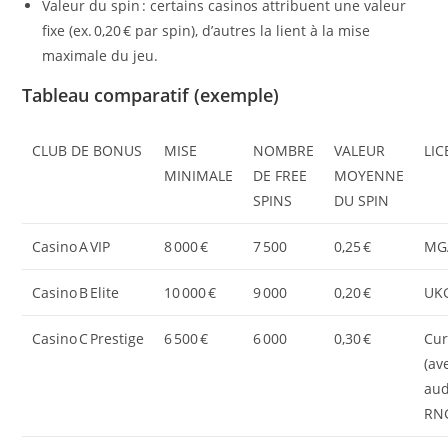
Valeur du spin : certains casinos attribuent une valeur
fixe (ex. 0,20 € par spin), d’autres la lient à la mise
maximale du jeu.
Tableau comparatif (exemple)
CLUB DE BONUS
MISE
NOMBRE
VALEUR
LI
MINIMALE
DE FREE
MOYENNE
SPINS
DU SPIN
Casino A VIP
8 000 €
7 500
0,25 €
MG
Casino B Elite
10 000 €
9 000
0,20 €
UK
Casino C Prestige
6 500 €
6 000
0,30 €
Cur
(av
aud
RN