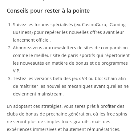
Conseils pour rester à la pointe
Suivez les forums spécialisés (ex. CasinoGuru, iGaming
Business) pour repérer les nouvelles offres avant leur
lancement officiel.
Abonnez‑vous aux newsletters de sites de comparaison
comme le meilleur site de paris sportifs qui répertorient
les nouveautés en matière de bonus et de programmes
VIP.
Testez les versions bêta des jeux VR ou blockchain afin
de maîtriser les nouvelles mécaniques avant qu’elles ne
deviennent mainstream.
En adoptant ces stratégies, vous serez prêt à profiter des
clubs de bonus de prochaine génération, où les free spins
ne seront plus de simples tours gratuits, mais des
expériences immersives et hautement rémunératrices.