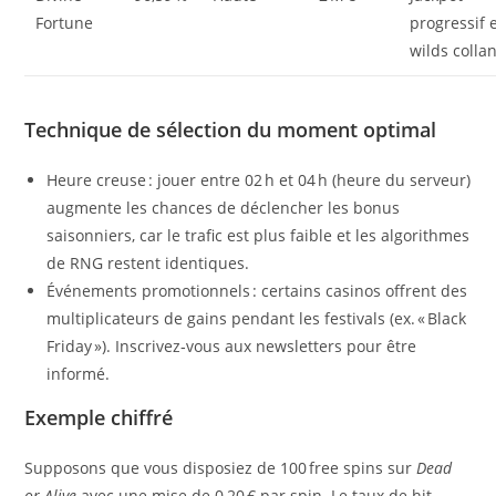
Fortune
progressif 
wilds colla
Technique de sélection du moment optimal
Heure creuse : jouer entre 02 h et 04 h (heure du serveur)
augmente les chances de déclencher les bonus
saisonniers, car le trafic est plus faible et les algorithmes
de RNG restent identiques.
Événements promotionnels : certains casinos offrent des
multiplicateurs de gains pendant les festivals (ex. « Black
Friday »). Inscrivez‑vous aux newsletters pour être
informé.
Exemple chiffré
Supposons que vous disposiez de 100 free spins sur
Dead
or Alive
avec une mise de 0,20 € par spin. Le taux de hit