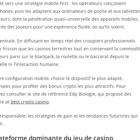
é vers une stratégie mobile‑first : les opérateurs conçoivent
phones, puis les adaptent aux ordinateurs de poche et aux tablettes
teurs, dont la pénétration quasi‑universelle des appareils mobiles,
te des joueurs pour une expérience fluide, où qu’ils soient.
 centrale. En diffusant en temps réel des croupiers professionnels
 frisson que les casinos terrestres tout en conservant la commodi
rs paris sur le blackjack, la roulette ou le baccarat depuis le
elle ni l’interaction humaine.
configuration mobile, choisir le dispositif le plus adapté,
aies pour profiter des bonus crypto les plus attractifs. Pour
ez consulter le site de référence Edp Biologie, qui propose des
ore at
best crypto casino
.
responsable, les stratégies de gain et les tendances futuristes qui
r.
lateforme dominante du jeu de casino