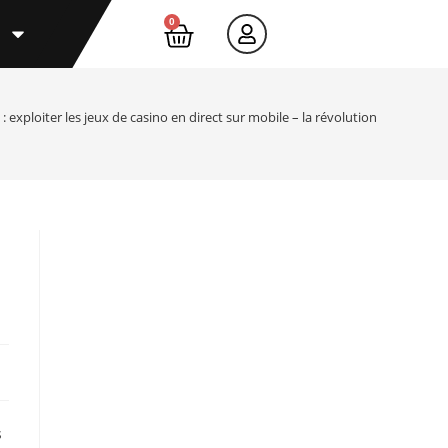
0
 exploiter les jeux de casino en direct sur mobile – la révolution mobile‑firs
s