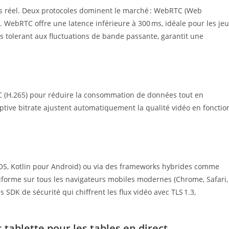
ps réel. Deux protocoles dominent le marché : WebRTC (Web
 WebRTC offre une latence inférieure à 300 ms, idéale pour les je
 tolerant aux fluctuations de bande passante, garantit une
VC (H.265) pour réduire la consommation de données tout en
ptive bitrate ajustent automatiquement la qualité vidéo en fonctio
 iOS, Kotlin pour Android) ou via des frameworks hybrides comme
iforme sur tous les navigateurs mobiles modernes (Chrome, Safari,
 SDK de sécurité qui chiffrent les flux vidéo avec TLS 1.3,
 tablette pour les tables en direct