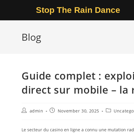
Stop The Rain Dance
Blog
Guide complet : exploi
direct sur mobile – la 
admin
November 30, 2025
Uncatego
Le secteur du casino en ligne a connu une mutation rad