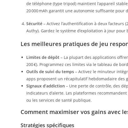
de téléphone (type tripod) maintient l’appareil stable
20 000 mAh garantit une autonomie suffisante pour d
Sécurité
– Activez l’authentification à deux facteurs (
Authy). Gardez le système d’exploitation à jour pour b
Les meilleures pratiques de jeu respo
Limites de dépôt
– La plupart des applications offren
200 €). Programmez ces limites via le tableau de bor
Outils de suivi du temps
– Activez le minuteur intég
apps proposent un récapitulatif hebdomadaire des ga
Signaux d’addiction
– Une perte de contrôle, des dép
indicateurs d’alerte. Les plateformes recommandent
ou les services de santé publique.
Comment maximiser vos gains avec les 
Stratégies spécifiques