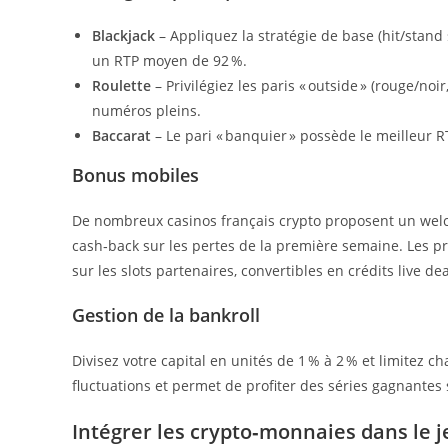
Blackjack
– Appliquez la stratégie de base (hit/stand 
un RTP moyen de 92 %.
Roulette
– Privilégiez les paris « outside » (rouge/noi
numéros pleins.
Baccarat
– Le pari « banquier » possède le meilleur R
Bonus mobiles
De nombreux casinos français crypto proposent un wel
cash‑back sur les pertes de la première semaine. Les p
sur les slots partenaires, convertibles en crédits live dea
Gestion de la bankroll
Divisez votre capital en unités de 1 % à 2 % et limitez 
fluctuations et permet de profiter des séries gagnantes 
Intégrer les crypto‑monnaies dans le j