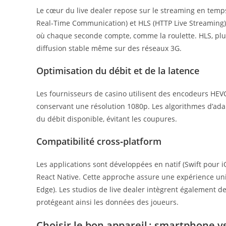
Le cœur du live dealer repose sur le streaming en tem
Real‑Time Communication) et HLS (HTTP Live Streaming).
où chaque seconde compte, comme la roulette. HLS, plus
diffusion stable même sur des réseaux 3G.
Optimisation du débit et de la latence
Les fournisseurs de casino utilisent des encodeurs HE
conservant une résolution 1080p. Les algorithmes d’ada
du débit disponible, évitant les coupures.
Compatibilité cross‑platform
Les applications sont développées en natif (Swift pour
React Native. Cette approche assure une expérience un
Edge). Les studios de live dealer intègrent également des
protégeant ainsi les données des joueurs.
Choisir le bon appareil : smartphone vs