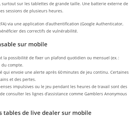
, surtout sur les tablettes de grande taille. Une batterie externe de
es sessions de plusieurs heures.
2FA) via une application d’authentification (Google Authenticator,
énéficier des correctifs de vulnérabilité.
nsable sur mobile
t la possibilité de fixer un plafond quotidien ou mensuel (ex. :
d du compte.
ré qui envoie une alerte après 60 minutes de jeu continu. Certaines
ins et des pertes.
enses impulsives ou le jeu pendant les heures de travail sont des
 de consulter les lignes d’assistance comme Gamblers Anonymous
tables de live dealer sur mobile