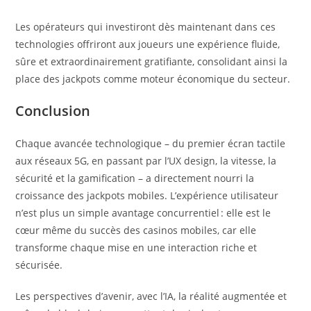
Les opérateurs qui investiront dès maintenant dans ces
technologies offriront aux joueurs une expérience fluide,
sûre et extraordinairement gratifiante, consolidant ainsi la
place des jackpots comme moteur économique du secteur.
Conclusion
Chaque avancée technologique – du premier écran tactile
aux réseaux 5G, en passant par l’UX design, la vitesse, la
sécurité et la gamification – a directement nourri la
croissance des jackpots mobiles. L’expérience utilisateur
n’est plus un simple avantage concurrentiel : elle est le
cœur même du succès des casinos mobiles, car elle
transforme chaque mise en une interaction riche et
sécurisée.
Les perspectives d’avenir, avec l’IA, la réalité augmentée et