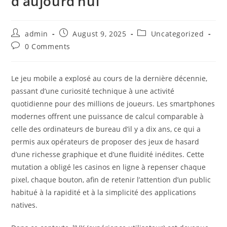
d’aujourd’hui
admin
August 9, 2025
Uncategorized
0 Comments
Le jeu mobile a explosé au cours de la dernière décennie,
passant d’une curiosité technique à une activité
quotidienne pour des millions de joueurs. Les smartphones
modernes offrent une puissance de calcul comparable à
celle des ordinateurs de bureau d’il y a dix ans, ce qui a
permis aux opérateurs de proposer des jeux de hasard
d’une richesse graphique et d’une fluidité inédites. Cette
mutation a obligé les casinos en ligne à repenser chaque
pixel, chaque bouton, afin de retenir l’attention d’un public
habitué à la rapidité et à la simplicité des applications
natives.