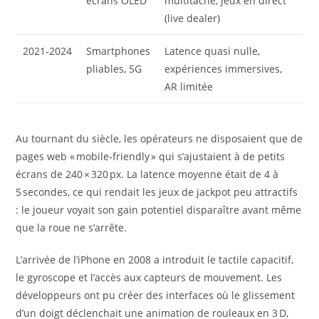
écrans OLED
multitâche, jeux en direct
(live dealer)
2021‑2024
Smartphones
Latence quasi nulle,
pliables, 5G
expériences immersives,
AR limitée
Au tournant du siècle, les opérateurs ne disposaient que de
pages web « mobile‑friendly » qui s’ajustaient à de petits
écrans de 240 × 320 px. La latence moyenne était de 4 à
5 secondes, ce qui rendait les jeux de jackpot peu attractifs
: le joueur voyait son gain potentiel disparaître avant même
que la roue ne s’arrête.
L’arrivée de l’iPhone en 2008 a introduit le tactile capacitif,
le gyroscope et l’accès aux capteurs de mouvement. Les
développeurs ont pu créer des interfaces où le glissement
d’un doigt déclenchait une animation de rouleaux en 3 D,