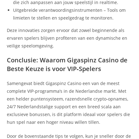
die zich aanpassen aan jouw speelstijl in realtime.
Uitgebreide verantwoordingsinstrumenten – Tools om
limieten te stellen en speelgedrag te monitoren.
Deze innovaties zorgen ervoor dat zowel beginnende als
ervaren spelers blijven profiteren van een dynamische en
veilige speelomgeving.
Conclusie: Waarom Gigaspinz Casino de
Beste Keuze is voor VIP‑Spelers
Samengevat biedt Gigaspinz Casino een van de meest
complete VIP‑programma’s in de Nederlandse markt. Met
een helder puntensysteem, razendsnelle crypto‑opnames,
24/7 Nederlandstalige support en een breed scala aan
exclusieve bonussen, is dit platform ideaal voor spelers die
hun spel naar een hoger niveau willen tillen.
Door de bovenstaande tips te volgen, kun je sneller door de