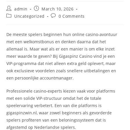
admin
March 10, 2026
Uncategorized
0 Comments
De meeste spelers beginnen hun online casino‑avontuur
met een welkomstbonus en denken daarna dat het
allemaal is. Maar wat als er een manier is om elke inzet
meer waarde te geven? Bij Gigaspinz Casino vind je een
VIP‑programma dat niet alleen extra geld oplevert, maar
ook exclusieve voordelen zoals snellere uitbetalingen en
een persoonlijke accountmanager.
Professionele casino‑experts kiezen vaak voor platforms
met een solide VIP‑structuur omdat het de totale
speelervaring verbetert. Een van die platforms is
gigaspinzwin.nl, waar zowel beginners als gevorderde
spelers profiteren van een beloningssysteem dat is
afgestemd op Nederlandse spelers.