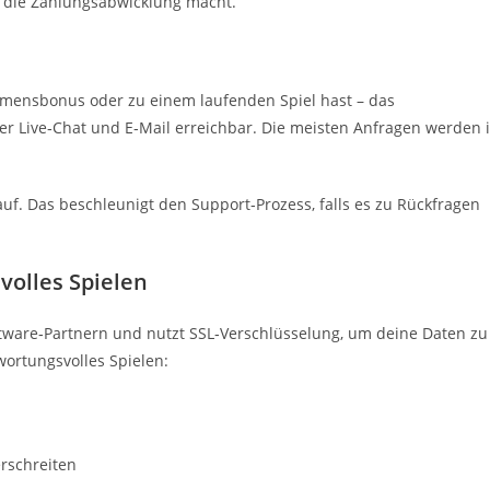
r die Zahlungsabwicklung macht.
mensbonus oder zu einem laufenden Spiel hast – das
er Live‑Chat und E‑Mail erreichbar. Die meisten Anfragen werden 
f. Das beschleunigt den Support‑Prozess, falls es zu Rückfragen
volles Spielen
Software‑Partnern und nutzt SSL‑Verschlüsselung, um deine Daten zu
twortungsvolles Spielen:
rschreiten