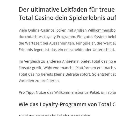
Der ultimative Leitfaden für treu
Total Casino dein Spielerlebnis au
Viele Online‑Casinos locken mit großen Willkommensboni
durchdachtes Loyalty‑Programm. Ein gutes System belohn
die Wartezeit bei Auszahlungen. Für Spieler, die Wert 
Erlebnis legen, ist das ein entscheidender Unterschied.
Im Vergleich zu anderen Anbietern bietet Total Casino 
Einsatz greift. Während manche Plattformen erst nach 
Total Casino bereits kleine Beträge sofort. So entsteht 
Vorteilen zu profitieren.
Pro Tipp:
Nutze das Willkommensbonus‑Paket, um sofort 
Wie das Loyalty‑Programm von Total C