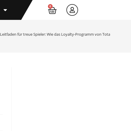
0
 Leitfaden für treue Spieler: Wie das Loyalty‑Programm von Total Casino dein