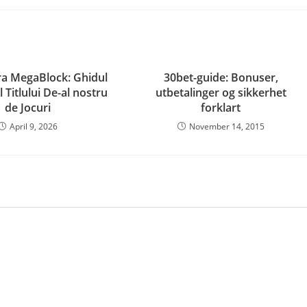
era MegaBlock: Ghidul
30bet-guide: Bonuser,
 Titlului De-al nostru
utbetalinger og sikkerhet
de Jocuri
forklart
April 9, 2026
November 14, 2015