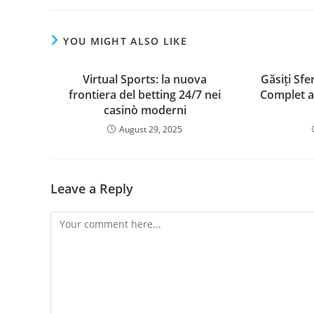
YOU MIGHT ALSO LIKE
Virtual Sports: la nuova
Găsiți Sf
frontiera del betting 24/7 nei
Complet al
casinò moderni
August 29, 2025
Leave a Reply