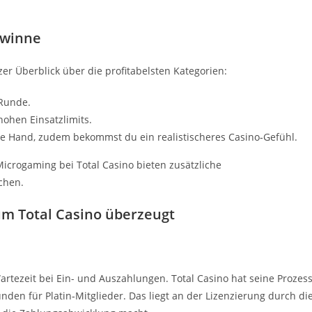
ewinne
urzer Überblick über die profitabelsten Kategorien:
Runde.
hohen Einsatzlimits.
te Hand, zudem bekommst du ein realistischeres Casino‑Gefühl.
icrogaming bei Total Casino bieten zusätzliche
chen.
m Total Casino überzeugt
Wartezeit bei Ein- und Auszahlungen. Total Casino hat seine Prozes
den für Platin‑Mitglieder. Das liegt an der Lizenzierung durch di