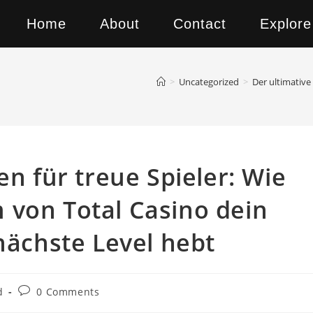
Home
About
Contact
Explore
>
Uncategorized
>
Der ultimative
en für treue Spieler: Wie
 von Total Casino dein
 nächste Level hebt
d
0 Comments