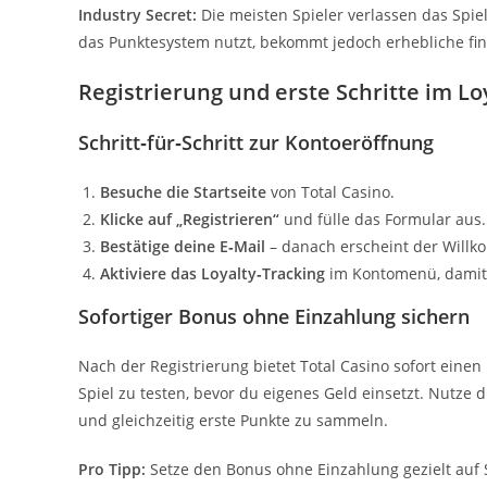
Industry Secret:
Die meisten Spieler verlassen das Spiel
das Punktesystem nutzt, bekommt jedoch erhebliche fina
Registrierung und erste Schritte im 
Schritt‑für‑Schritt zur Kontoeröffnung
Besuche die Startseite
von Total Casino.
Klicke auf „Registrieren“
und fülle das Formular aus.
Bestätige deine E‑Mail
– danach erscheint der Will
Aktiviere das Loyalty‑Tracking
im Kontomenü, damit j
Sofortiger Bonus ohne Einzahlung sichern
Nach der Registrierung bietet Total Casino sofort einen
Spiel zu testen, bevor du eigenes Geld einsetzt. Nutz
und gleichzeitig erste Punkte zu sammeln.
Pro Tipp:
Setze den Bonus ohne Einzahlung gezielt auf 