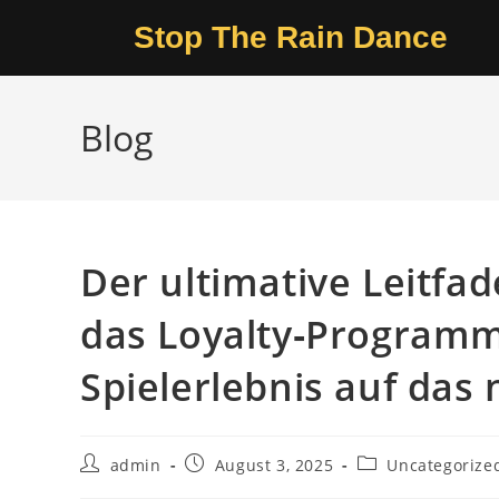
Stop The Rain Dance
Blog
Der ultimative Leitfad
das Loyalty‑Programm
Spielerlebnis auf das
admin
August 3, 2025
Uncategorize