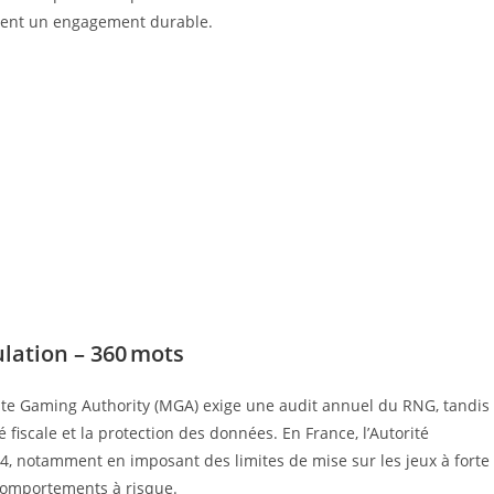
nèrent un engagement durable.
lation – 360 mots
lte Gaming Authority (MGA) exige une audit annuel du RNG, tandis
fiscale et la protection des données. En France, l’Autorité
24, notamment en imposant des limites de mise sur les jeux à forte
 comportements à risque.