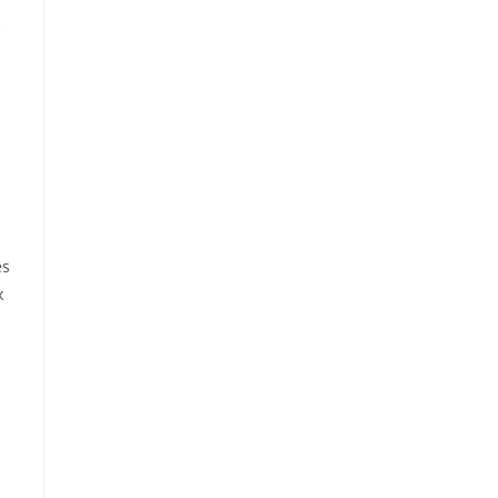
e
es
x