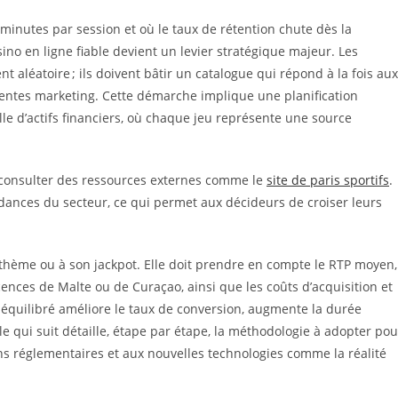
nutes par session et où le taux de rétention chute dès la
ino en ligne fiable devient un levier stratégique majeur. Les
 aléatoire ; ils doivent bâtir un catalogue qui répond à la fois aux
tentes marketing. Cette démarche implique une planification
le d’actifs financiers, où chaque jeu représente une source
de consulter des ressources externes comme le
site de paris sportifs
.
dances du secteur, ce qui permet aux décideurs de croiser leurs
n thème ou à son jackpot. Elle doit prendre en compte le RTP moyen,
licences de Malte ou de Curaçao, ainsi que les coûts d’acquisition et
équilibré améliore le taux de conversion, augmente la durée
cle qui suit détaille, étape par étape, la méthodologie à adopter pou
ns réglementaires et aux nouvelles technologies comme la réalité