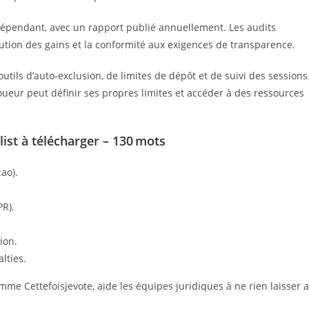
indépendant, avec un rapport publié annuellement. Les audits
bution des gains et la conformité aux exigences de transparence.
outils d’auto‑exclusion, de limites de dépôt et de suivi des sessions
oueur peut définir ses propres limites et accéder à des ressources
list à télécharger – 130 mots
çao).
PR).
ion.
lties.
omme Cettefoisjevote, aide les équipes juridiques à ne rien laisser 