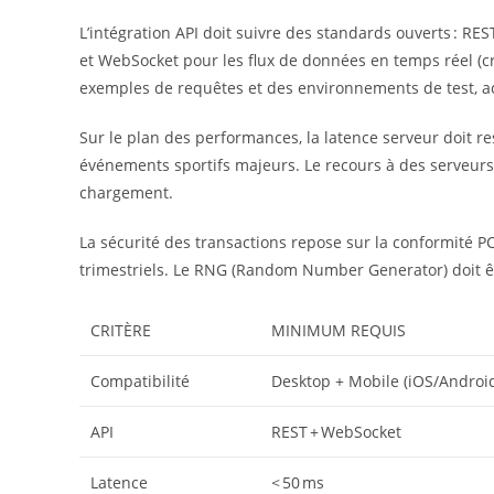
L’intégration API doit suivre des standards ouverts : RE
et WebSocket pour les flux de données en temps réel (cr
exemples de requêtes et des environnements de test, ac
Sur le plan des performances, la latence serveur doit res
événements sportifs majeurs. Le recours à des serveurs
chargement.
La sécurité des transactions repose sur la conformité PCI
trimestriels. Le RNG (Random Number Generator) doit êt
CRITÈRE
MINIMUM REQUIS
Compatibilité
Desktop + Mobile (iOS/Androi
API
REST + WebSocket
Latence
< 50 ms