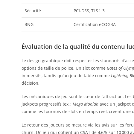
Sécurité
PCI‑DSS, TLS 1.3
RNG
Certification eCOGRA
Évaluation de la qualité du contenu lu
Le design graphique doit respecter les standards d’accessi
options de taille de police. Un slot comme
Gates of Olym
immersifs, tandis qu’un jeu de table comme
Lightning Bl
décision.
Les mécaniques de jeu sont le cœur de l’attraction. Les bo
jackpots progressifs (ex. :
Mega Moolah
avec un jackpot d
comme les tournois de slots en temps réel, créent une
Le retour des joueurs se mesure via les avis sur les foru
churn. Un jeu qui obtient un CSAT de 4,6/5 sur 10 000 a