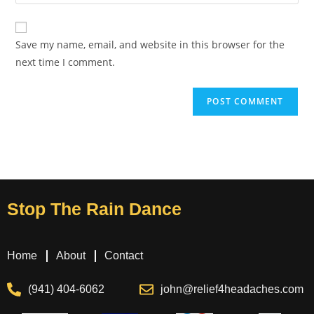
Save my name, email, and website in this browser for the
next time I comment.
Stop The Rain Dance
Home
About
Contact
(941) 404-6062
john@relief4headaches.com