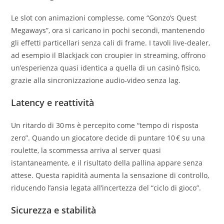
Le slot con animazioni complesse, come “Gonzo’s Quest
Megaways”, ora si caricano in pochi secondi, mantenendo
gli effetti particellari senza cali di frame. I tavoli live‑dealer,
ad esempio il Blackjack con croupier in streaming, offrono
un’esperienza quasi identica a quella di un casinò fisico,
grazie alla sincronizzazione audio‑video senza lag.
Latency e reattività
Un ritardo di 30 ms è percepito come “tempo di risposta
zero”. Quando un giocatore decide di puntare 10 € su una
roulette, la scommessa arriva al server quasi
istantaneamente, e il risultato della pallina appare senza
attese. Questa rapidità aumenta la sensazione di controllo,
riducendo l’ansia legata all’incertezza del “ciclo di gioco”.
Sicurezza e stabilità