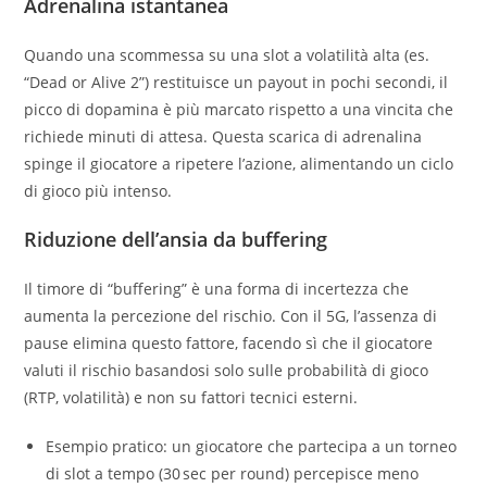
Adrenalina istantanea
Quando una scommessa su una slot a volatilità alta (es.
“Dead or Alive 2”) restituisce un payout in pochi secondi, il
picco di dopamina è più marcato rispetto a una vincita che
richiede minuti di attesa. Questa scarica di adrenalina
spinge il giocatore a ripetere l’azione, alimentando un ciclo
di gioco più intenso.
Riduzione dell’ansia da buffering
Il timore di “buffering” è una forma di incertezza che
aumenta la percezione del rischio. Con il 5G, l’assenza di
pause elimina questo fattore, facendo sì che il giocatore
valuti il rischio basandosi solo sulle probabilità di gioco
(RTP, volatilità) e non su fattori tecnici esterni.
Esempio pratico: un giocatore che partecipa a un torneo
di slot a tempo (30 sec per round) percepisce meno