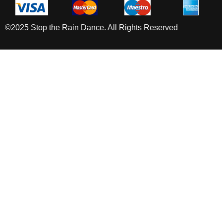
©2025 Stop the Rain Dance. All Rights Reserved