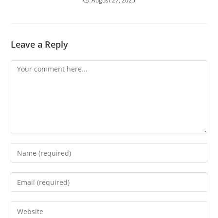
August 27, 2025
Leave a Reply