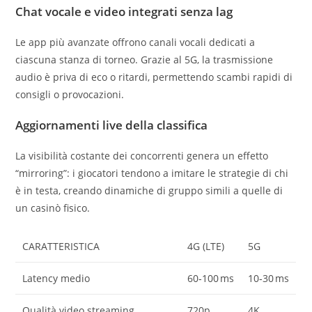
Chat vocale e video integrati senza lag
Le app più avanzate offrono canali vocali dedicati a
ciascuna stanza di torneo. Grazie al 5G, la trasmissione
audio è priva di eco o ritardi, permettendo scambi rapidi di
consigli o provocazioni.
Aggiornamenti live della classifica
La visibilità costante dei concorrenti genera un effetto
“mirroring”: i giocatori tendono a imitare le strategie di chi
è in testa, creando dinamiche di gruppo simili a quelle di
un casinò fisico.
CARATTERISTICA
4G (LTE)
5G
Latency medio
60‑100 ms
10‑30 ms
Qualità video streaming
720p,
4K,