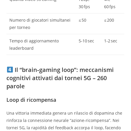
30 fps
60 fps
Numero di giocatori simultanei
≤ 50
≤ 200
per torneo
Tempo di aggiornamento
5‑10 sec
1‑2 sec
leaderboard
Il “brain‑gaming loop”: meccanismi
cognitivi attivati dai tornei 5G – 260
parole
Loop di ricompensa
Una vittoria immediata genera un rilascio di dopamina che
rinforza la connessione neurale “azione‑ricompensa”. Nei
tornei 5G, la rapidità del feedback accorpa il loop, facendo