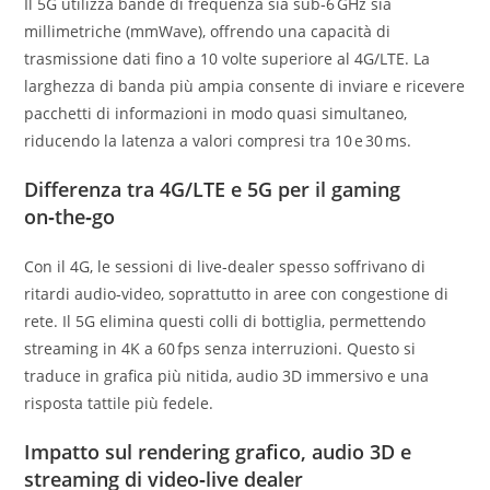
Il 5G utilizza bande di frequenza sia sub‑6 GHz sia
millimetriche (mmWave), offrendo una capacità di
trasmissione dati fino a 10 volte superiore al 4G/LTE. La
larghezza di banda più ampia consente di inviare e ricevere
pacchetti di informazioni in modo quasi simultaneo,
riducendo la latenza a valori compresi tra 10 e 30 ms.
Differenza tra 4G/LTE e 5G per il gaming
on‑the‑go
Con il 4G, le sessioni di live‑dealer spesso soffrivano di
ritardi audio‑video, soprattutto in aree con congestione di
rete. Il 5G elimina questi colli di bottiglia, permettendo
streaming in 4K a 60 fps senza interruzioni. Questo si
traduce in grafica più nitida, audio 3D immersivo e una
risposta tattile più fedele.
Impatto sul rendering grafico, audio 3D e
streaming di video‑live dealer