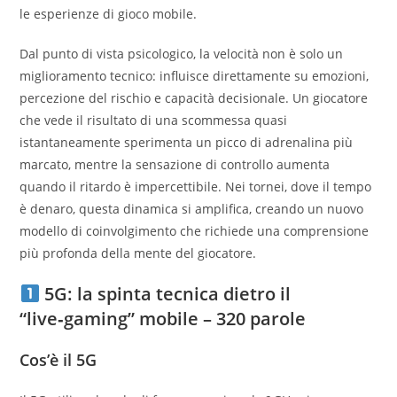
le esperienze di gioco mobile.
Dal punto di vista psicologico, la velocità non è solo un
miglioramento tecnico: influisce direttamente su emozioni,
percezione del rischio e capacità decisionale. Un giocatore
che vede il risultato di una scommessa quasi
istantaneamente sperimenta un picco di adrenalina più
marcato, mentre la sensazione di controllo aumenta
quando il ritardo è impercettibile. Nei tornei, dove il tempo
è denaro, questa dinamica si amplifica, creando un nuovo
modello di coinvolgimento che richiede una comprensione
più profonda della mente del giocatore.
5G: la spinta tecnica dietro il
“live‑gaming” mobile – 320 parole
Cos’è il 5G