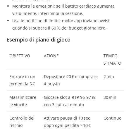
Monitora le emozioni: se il battito cardiaco aumenta
visibilmente, interrompi la sessione.
Usa le notifiche di limite: molte app inviano avvisi
quando si supera il 50 % del budget giornaliero.
Esempio di piano di gioco
OBIETTIVO
AZIONE
TEMPO
STIMATO
Entrare in un
Depositare 20 € e comprare
2 min
torneo da 5 €
4 buy‑in
Massimizzare
Giocare slot a RTP 96‑97 %
30 min
le vincite
con 3 spin al minuto
Controllo del
Attivare pausa di 10 sec
Continuo
rischio
dopo ogni perdita > 10 €