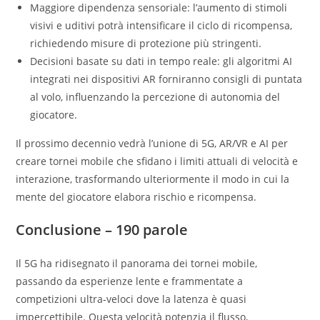
Maggiore dipendenza sensoriale: l’aumento di stimoli
visivi e uditivi potrà intensificare il ciclo di ricompensa,
richiedendo misure di protezione più stringenti.
Decisioni basate su dati in tempo reale: gli algoritmi AI
integrati nei dispositivi AR forniranno consigli di puntata
al volo, influenzando la percezione di autonomia del
giocatore.
Il prossimo decennio vedrà l’unione di 5G, AR/VR e AI per
creare tornei mobile che sfidano i limiti attuali di velocità e
interazione, trasformando ulteriormente il modo in cui la
mente del giocatore elabora rischio e ricompensa.
Conclusione – 190 parole
Il 5G ha ridisegnato il panorama dei tornei mobile,
passando da esperienze lente e frammentate a
competizioni ultra‑veloci dove la latenza è quasi
impercettibile. Questa velocità potenzia il flusso,