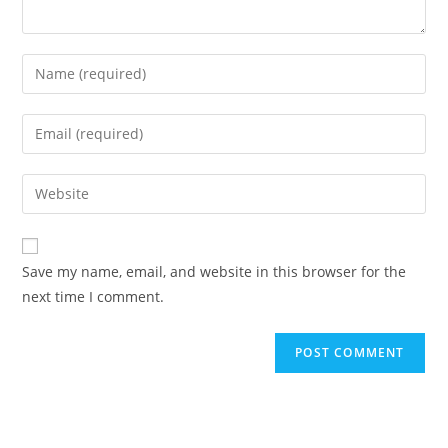
Save my name, email, and website in this browser for the
next time I comment.