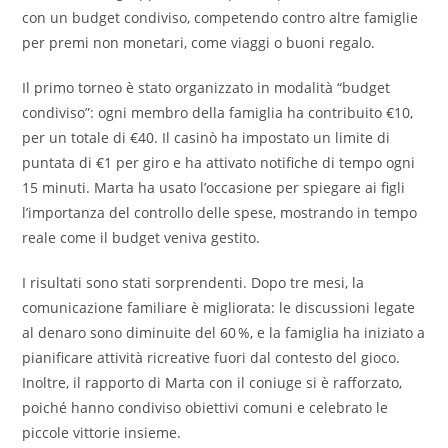
con un budget condiviso, competendo contro altre famiglie
per premi non monetari, come viaggi o buoni regalo.
Il primo torneo è stato organizzato in modalità “budget
condiviso”: ogni membro della famiglia ha contribuito €10,
per un totale di €40. Il casinò ha impostato un limite di
puntata di €1 per giro e ha attivato notifiche di tempo ogni
15 minuti. Marta ha usato l’occasione per spiegare ai figli
l’importanza del controllo delle spese, mostrando in tempo
reale come il budget veniva gestito.
I risultati sono stati sorprendenti. Dopo tre mesi, la
comunicazione familiare è migliorata: le discussioni legate
al denaro sono diminuite del 60 %, e la famiglia ha iniziato a
pianificare attività ricreative fuori dal contesto del gioco.
Inoltre, il rapporto di Marta con il coniuge si è rafforzato,
poiché hanno condiviso obiettivi comuni e celebrato le
piccole vittorie insieme.