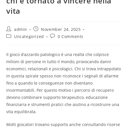
chi è tornato a vincere nella
vita
admin
November 24, 2025
Uncategorized
0 Comments
Il gioco d’azzardo patologico è una realtà che colpisce
milioni di persone in tutto il mondo, provocando danni
economici, relazionali e psicologici. Chi si trova intrappolato
in questa spirale spesso non riconosce i segnali di allarme
fino a quando le conseguenze non diventano
insormontabili. Per questo motivo i percorsi di recupero
devono combinare supporto terapeutico, educazione
finanziaria e strumenti pratici che aiutino a ricostruire una
vita equilibrata.
Molti giocatori trovano supporto anche consultando risorse