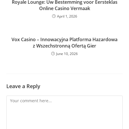
Royale Lounge: Uw Bestemming voor Eersteklas
Online Casino Vermaak
April 1, 2026
Vox Casino – Innowacyjna Platforma Hazardowa
z Wszechstronną Ofertą Gier
June 10, 2026
Leave a Reply