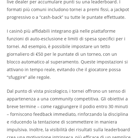
live dealer per accumulare punti su una leaderboard. I
formati più comuni includono tornei a premi fissi, a jackpot
progressivo o a “cash‑back” su tutte le puntate effettuate.
I casinò più affidabili integrano già nelle piattaforme
funzioni di auto‑esclusione e limiti di spesa specifici per i
tornei. Ad esempio, è possibile impostare un tetto
giornaliero di €50 per le puntate di un torneo, con un
blocco automatico al superamento. Queste impostazioni si
attivano in tempo reale, evitando che il giocatore possa
“sfuggire” alle regole.
Dal punto di vista psicologico, i tornei offrono un senso di
appartenenza a una community competitiva. Gli obiettivi a
breve termine – come raggiungere il podio entro 30 minuti
– forniscono feedback immediato, rinforzando la disciplina
e riducendo la tentazione di scommettere in maniera
impulsiva. Inoltre, la visibilità dei risultati sulla leaderboard
crea una motivazione intrinseca, più efficace di un semplice