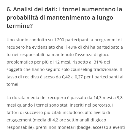
6. Analisi dei dati: i tornei aumentano la
probabilità di mantenimento a lungo
termine?
Uno studio condotto su 1 200 partecipanti a programmi di
recupero ha evidenziato che il 48 % di chi ha partecipato a
tornei responsabili ha mantenuto l’assenza di gioco
problematico per più di 12 mesi, rispetto al 31 % dei
soggetti che hanno seguito solo counseling tradizionale. Il
tasso di recidiva è sceso da 0,42 a 0,27 per i partecipanti ai
tornei.
La durata media del recupero è passata da 14,3 mesi a 9,8
mesi quando i tornei sono stati inseriti nel percorso. I
fattori di successo più citati includono: alto livello di
engagement (media di 4,2 ore settimanali di gioco
responsabile), premi non monetari (badge, accesso a eventi