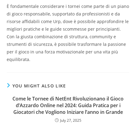
È fondamentale considerare i tornei come parte di un piano
di gioco responsabile, supportato da professionisti e da
risorse affidabili come Urp, dove è possibile approfondire le
migliori pratiche e le guide scommesse per principianti.
Con la giusta combinazione di struttura, community e
strumenti di sicurezza, è possibile trasformare la passione
per il gioco in una forza motivazionale per una vita più
equilibrata.
YOU MIGHT ALSO LIKE
Come le Tornee di NetEnt Rivoluzionano il Gioco
d’Azzardo Online nel 2024: Guida Pratica per i
Giocatori che Vogliono Iniziare l’anno in Grande
July 27, 2025