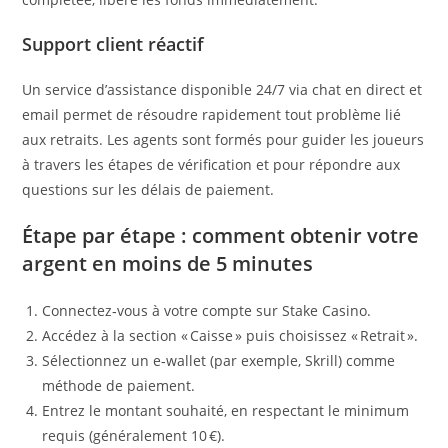
Support client réactif
Un service d’assistance disponible 24/7 via chat en direct et
email permet de résoudre rapidement tout problème lié
aux retraits. Les agents sont formés pour guider les joueurs
à travers les étapes de vérification et pour répondre aux
questions sur les délais de paiement.
Étape par étape : comment obtenir votre
argent en moins de 5 minutes
Connectez‑vous à votre compte sur Stake Casino.
Accédez à la section « Caisse » puis choisissez « Retrait ».
Sélectionnez un e‑wallet (par exemple, Skrill) comme
méthode de paiement.
Entrez le montant souhaité, en respectant le minimum
requis (généralement 10 €).