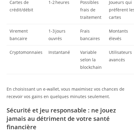
Cartes de
1‑2 heures
Possibles
Joueurs qui
crédit/débit
frais de
préfèrent le
traitement
cartes
Virement
1‑3 jours
Frais
Montants
bancaire
ouvrés
bancaires
élevés
Cryptomonnaies
Instantané
Variable
Utilisateurs
selon la
avancés
blockchain
En choisissant un e‑wallet, vous maximisez vos chances de
recevoir vos gains en quelques minutes seulement.
Sécurité et jeu responsable : ne jouez
jamais au détriment de votre santé
financière