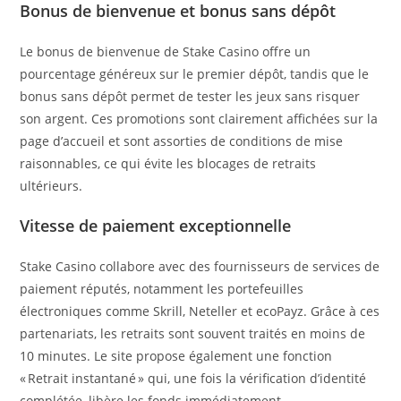
Bonus de bienvenue et bonus sans dépôt
Le bonus de bienvenue de Stake Casino offre un
pourcentage généreux sur le premier dépôt, tandis que le
bonus sans dépôt permet de tester les jeux sans risquer
son argent. Ces promotions sont clairement affichées sur la
page d’accueil et sont assorties de conditions de mise
raisonnables, ce qui évite les blocages de retraits
ultérieurs.
Vitesse de paiement exceptionnelle
Stake Casino collabore avec des fournisseurs de services de
paiement réputés, notamment les portefeuilles
électroniques comme Skrill, Neteller et ecoPayz. Grâce à ces
partenariats, les retraits sont souvent traités en moins de
10 minutes. Le site propose également une fonction
« Retrait instantané » qui, une fois la vérification d’identité
complétée, libère les fonds immédiatement.