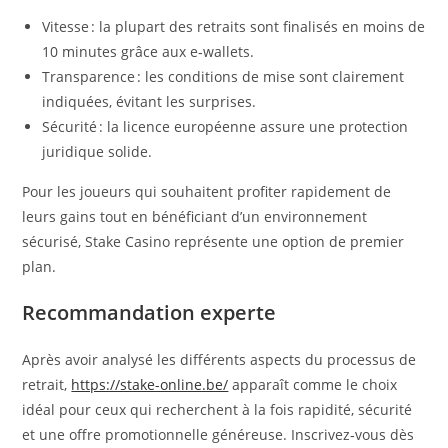
Vitesse : la plupart des retraits sont finalisés en moins de
10 minutes grâce aux e‑wallets.
Transparence : les conditions de mise sont clairement
indiquées, évitant les surprises.
Sécurité : la licence européenne assure une protection
juridique solide.
Pour les joueurs qui souhaitent profiter rapidement de
leurs gains tout en bénéficiant d’un environnement
sécurisé, Stake Casino représente une option de premier
plan.
Recommandation experte
Après avoir analysé les différents aspects du processus de
retrait,
https://stake-online.be/
apparaît comme le choix
idéal pour ceux qui recherchent à la fois rapidité, sécurité
et une offre promotionnelle généreuse. Inscrivez‑vous dès