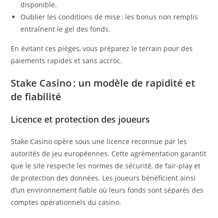
disponible.
Oublier les conditions de mise : les bonus non remplis
entraînent le gel des fonds.
En évitant ces pièges, vous préparez le terrain pour des
paiements rapides et sans accroc.
Stake Casino : un modèle de rapidité et
de fiabilité
Licence et protection des joueurs
Stake Casino opère sous une licence reconnue par les
autorités de jeu européennes. Cette agrémentation garantit
que le site respecte les normes de sécurité, de fair‑play et
de protection des données. Les joueurs bénéficient ainsi
d’un environnement fiable où leurs fonds sont séparés des
comptes opérationnels du casino.