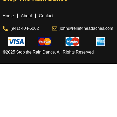
Home
About
Contact
(941) 404-6062
john@relief4headaches.com
©2025 Stop the Rain Dance. All Rights Reserved