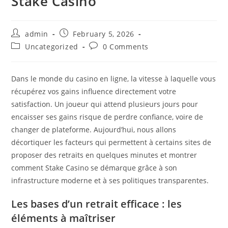
Stake Casino
admin
February 5, 2026
Uncategorized
0 Comments
Dans le monde du casino en ligne, la vitesse à laquelle vous
récupérez vos gains influence directement votre
satisfaction. Un joueur qui attend plusieurs jours pour
encaisser ses gains risque de perdre confiance, voire de
changer de plateforme. Aujourd’hui, nous allons
décortiquer les facteurs qui permettent à certains sites de
proposer des retraits en quelques minutes et montrer
comment Stake Casino se démarque grâce à son
infrastructure moderne et à ses politiques transparentes.
Les bases d’un retrait efficace : les
éléments à maîtriser