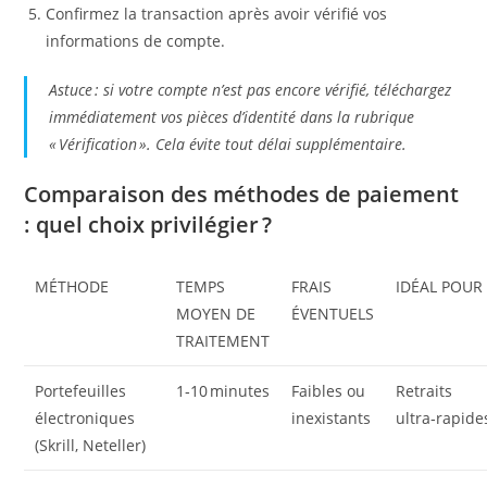
Confirmez la transaction après avoir vérifié vos
informations de compte.
Astuce : si votre compte n’est pas encore vérifié, téléchargez
immédiatement vos pièces d’identité dans la rubrique
« Vérification ». Cela évite tout délai supplémentaire.
Comparaison des méthodes de paiement
: quel choix privilégier ?
MÉTHODE
TEMPS
FRAIS
IDÉAL POUR
MOYEN DE
ÉVENTUELS
TRAITEMENT
Portefeuilles
1‑10 minutes
Faibles ou
Retraits
électroniques
inexistants
ultra‑rapide
(Skrill, Neteller)