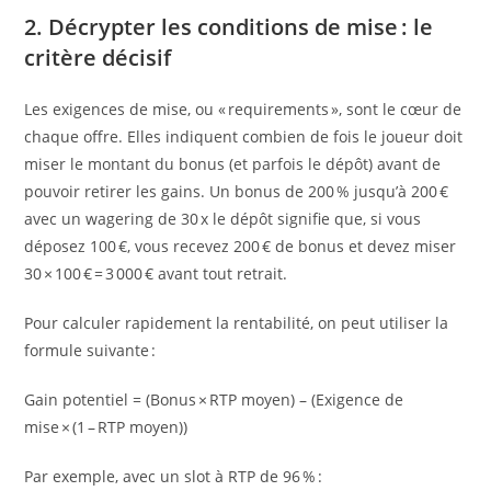
2. Décrypter les conditions de mise : le
critère décisif
Les exigences de mise, ou « requirements », sont le cœur de
chaque offre. Elles indiquent combien de fois le joueur doit
miser le montant du bonus (et parfois le dépôt) avant de
pouvoir retirer les gains. Un bonus de 200 % jusqu’à 200 €
avec un wagering de 30 x le dépôt signifie que, si vous
déposez 100 €, vous recevez 200 € de bonus et devez miser
30 × 100 € = 3 000 € avant tout retrait.
Pour calculer rapidement la rentabilité, on peut utiliser la
formule suivante :
Gain potentiel = (Bonus × RTP moyen) – (Exigence de
mise × (1 – RTP moyen))
Par exemple, avec un slot à RTP de 96 % :