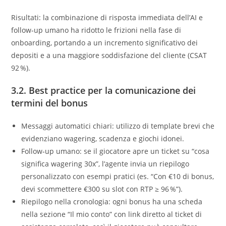
Risultati: la combinazione di risposta immediata dell’AI e
follow‑up umano ha ridotto le frizioni nella fase di
onboarding, portando a un incremento significativo dei
depositi e a una maggiore soddisfazione del cliente (CSAT
92 %).
3.2. Best practice per la comunicazione dei
termini del bonus
Messaggi automatici chiari: utilizzo di template brevi che
evidenziano wagering, scadenza e giochi idonei.
Follow‑up umano: se il giocatore apre un ticket su “cosa
significa wagering 30x”, l’agente invia un riepilogo
personalizzato con esempi pratici (es. “Con €10 di bonus,
devi scommettere €300 su slot con RTP ≥ 96 %”).
Riepilogo nella cronologia: ogni bonus ha una scheda
nella sezione “Il mio conto” con link diretto al ticket di