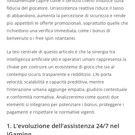
fondamentale capire come il servizio clienti influisce sulla
fiducia del giocatore. Un’assistenza reattiva riduce il tasso
di abbandono, aumenta la percezione di sicurezza e rende
più appetibili le offerte promozionali, soprattutto quelle che
richiedono una verifica immediata, come i bonus di
benvenuto o i free spin istantanei.
La tesi centrale di questo articolo è che la sinergia tra
intelligenza artificiale (AI) e operatori umani rappresenta la
chiave per costruire un ecosistema di gioco che sia al
contempo sicuro, trasparente e redditizio. L’AI porta
velocità, scalabilità e capacità predittiva, mentre
l’interazione umana aggiunge empatia, giudizio contestuale
e conformità normativa. Analizzeremo come questi due
elementi si integrano per potenziare i bonus, proteggere i
pagamenti e rispettare le normative vigenti.
1. L’evoluzione dell’assistenza 24/7 nel
iGaming