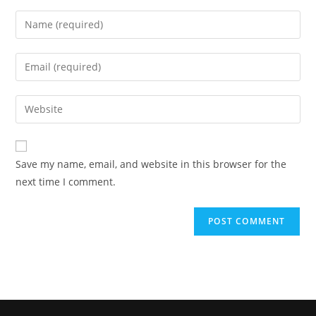
Save my name, email, and website in this browser for the
next time I comment.