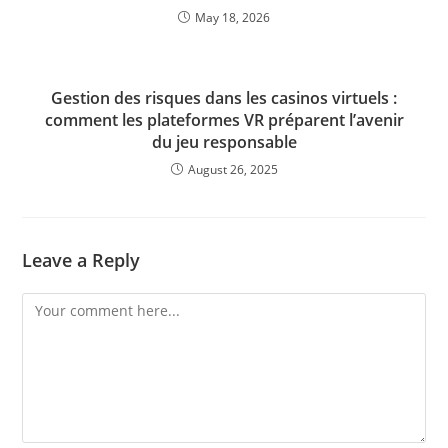
May 18, 2026
Gestion des risques dans les casinos virtuels :
comment les plateformes VR préparent l’avenir
du jeu responsable
August 26, 2025
Leave a Reply