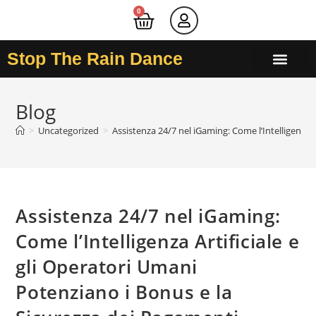
0
Stop The Rain Dance
Blog
>
Uncategorized
>
Assistenza 24/7 nel iGaming: Come l’Intelligenza 
Assistenza 24/7 nel iGaming:
Come l’Intelligenza Artificiale e
gli Operatori Umani
Potenziano i Bonus e la