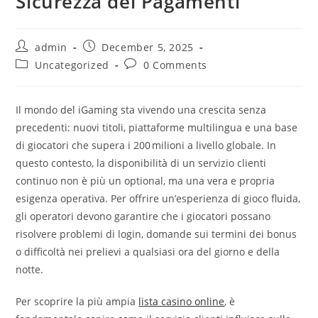
Sicurezza dei Pagamenti
admin
December 5, 2025
Uncategorized
0 Comments
Il mondo del iGaming sta vivendo una crescita senza
precedenti: nuovi titoli, piattaforme multilingua e una base
di giocatori che supera i 200 milioni a livello globale. In
questo contesto, la disponibilità di un servizio clienti
continuo non è più un optional, ma una vera e propria
esigenza operativa. Per offrire un’esperienza di gioco fluida,
gli operatori devono garantire che i giocatori possano
risolvere problemi di login, domande sui termini dei bonus
o difficoltà nei prelievi a qualsiasi ora del giorno e della
notte.
Per scoprire la più ampia
lista casino online
, è