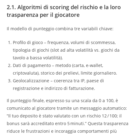
2.1. Algoritmi di scoring del rischio e la loro
trasparenza per il giocatore
Il modello di punteggio combina tre variabili chiave:
Profilo di gioco – frequenza, volumi di scommessa,
tipologia di giochi (slot ad alta volatilità vs. giochi da
tavolo a bassa volatilità).
Dati di pagamento – metodo (carta, e‑wallet,
criptovaluta), storico dei prelievi, limite giornaliero.
Geolocalizzazione – coerenza tra IP, paese di
registrazione e indirizzo di fatturazione.
Il punteggio finale, espresso su una scala da 0 a 100, è
comunicato al giocatore tramite un messaggio automatico:
“Il tuo deposito è stato valutato con un rischio 12 / 100; il
bonus sarà accreditato entro 5 minuti.” Questa trasparenza
riduce le frustrazioni e incoraggia comportamenti più