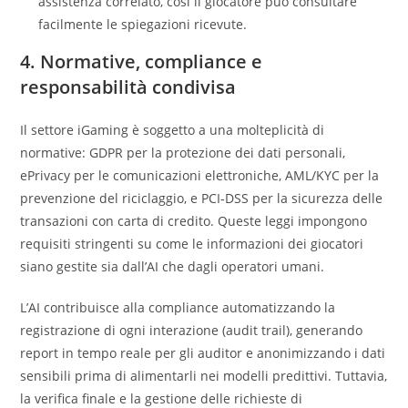
assistenza correlato, così il giocatore può consultare
facilmente le spiegazioni ricevute.
4. Normative, compliance e
responsabilità condivisa
Il settore iGaming è soggetto a una molteplicità di
normative: GDPR per la protezione dei dati personali,
ePrivacy per le comunicazioni elettroniche, AML/KYC per la
prevenzione del riciclaggio, e PCI‑DSS per la sicurezza delle
transazioni con carta di credito. Queste leggi impongono
requisiti stringenti su come le informazioni dei giocatori
siano gestite sia dall’AI che dagli operatori umani.
L’AI contribuisce alla compliance automatizzando la
registrazione di ogni interazione (audit trail), generando
report in tempo reale per gli auditor e anonimizzando i dati
sensibili prima di alimentarli nei modelli predittivi. Tuttavia,
la verifica finale e la gestione delle richieste di