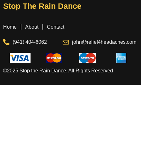
Stop The Rain Dance
Home
About
Contact
(941) 404-6062
john@relief4headaches.com
©2025 Stop the Rain Dance. All Rights Reserved