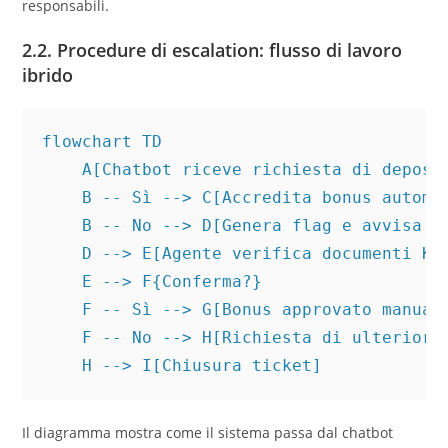
responsabili.
2.2. Procedure di escalation: flusso di lavoro
ibrido
flowchart TD

    A[Chatbot riceve richiesta di deposit
    B -- Sì --> C[Accredita bonus automat
    B -- No --> D[Genera flag e avvisa ag
    D --> E[Agente verifica documenti KYC
    E --> F{Conferma?}

    F -- Sì --> G[Bonus approvato manualm
    F -- No --> H[Richiesta di ulteriori 
Il diagramma mostra come il sistema passa dal chatbot