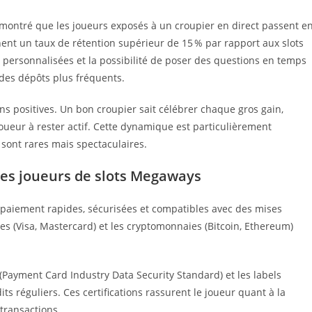
montré que les joueurs exposés à un croupier en direct passent e
nt un taux de rétention supérieur de 15 % par rapport aux slots
s personnalisées et la possibilité de poser des questions en temps
 des dépôts plus fréquents.
ns positives. Un bon croupier sait célébrer chaque gros gain,
joueur à rester actif. Cette dynamique est particulièrement
sont rares mais spectaculaires.
 des joueurs de slots Megaways
paiement rapides, sécurisées et compatibles avec des mises
aires (Visa, Mastercard) et les cryptomonnaies (Bitcoin, Ethereum)
 (Payment Card Industry Data Security Standard) et les labels
s réguliers. Ces certifications rassurent le joueur quant à la
 transactions.