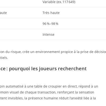
Variable (ex. 117 649)
aute
Très haute
96 %–98 %
Intense
on du risque, crée un environnement propice à la prise de décisi
iels.
ce : pourquoi les joueurs recherchent
pin automatisé à une table de croupier en direct, répond à un
émoin visuel de chaque transaction, renforçant la sensation
nt invisibles, la présence humaine réduit l’anxiété liée à la