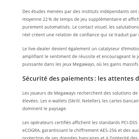
Des études menées par des instituts indépendants ont 
moyenne 22 % de temps de jeu supplémentaire et affiche
purement automatisés. Le contact visuel, les salutation
réel créent une relation de confiance qui se traduit par
Le live‑dealer devient également un catalyseur d’émotio
amplifiant le sentiment de réussite et encourageant le 
puissante dans les jeux Megaways, où les gains massifs 
Sécurité des paiements : les attentes
Les joueurs de Megaways recherchent des solutions de 
élevées. Les e‑wallets (Skrill, Neteller), les cartes banc
dominent le paysage.
Les opérateurs certifiés affichent les standards PCI‑DSS
eCOGRA, garantissant le chiffrement AES‑256 et des audit
protection de ses données bancaires et à l’intégrité des