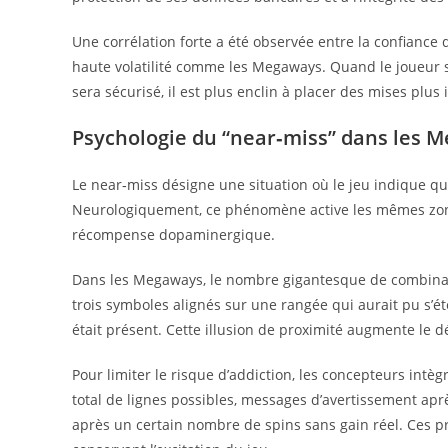
Une corrélation forte a été observée entre la confiance
haute volatilité comme les Megaways. Quand le joueur s
sera sécurisé, il est plus enclin à placer des mises plu
Psychologie du “near‑miss” dans les M
Le near‑miss désigne une situation où le jeu indique que 
Neurologiquement, ce phénomène active les mêmes zone
récompense dopaminergique.
Dans les Megaways, le nombre gigantesque de combinais
trois symboles alignés sur une rangée qui aurait pu s’é
était présent. Cette illusion de proximité augmente le
Pour limiter le risque d’addiction, les concepteurs int
total de lignes possibles, messages d’avertissement apr
après un certain nombre de spins sans gain réel. Ces pra