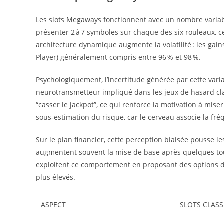
Les slots Megaways fonctionnent avec un nombre variab
présenter 2 à 7 symboles sur chaque des six rouleaux, c
architecture dynamique augmente la volatilité : les gai
Player) généralement compris entre 96 % et 98 %.
Psychologiquement, l’incertitude générée par cette var
neurotransmetteur impliqué dans les jeux de hasard cl
“casser le jackpot”, ce qui renforce la motivation à mi
sous‑estimation du risque, car le cerveau associe la f
Sur le plan financier, cette perception biaisée pousse le
augmentent souvent la mise de base après quelques tour
exploitent ce comportement en proposant des options d
plus élevés.
ASPECT
SLOTS CLASS