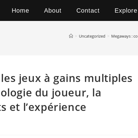
Home
About
Contact
Explore
>
Uncategorized
>
Megaways : com
es jeux à gains multiples
ologie du joueur, la
s et l’expérience