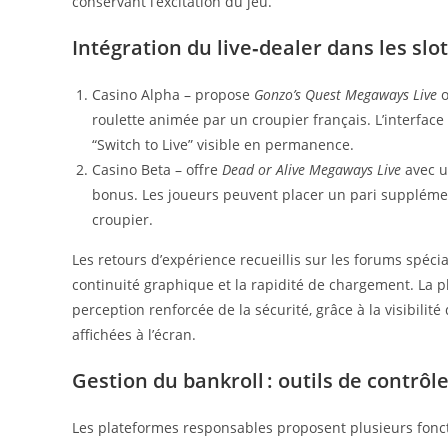
conservant l’excitation du jeu.
Intégration du live‑dealer dans les slo
Casino Alpha – propose
Gonzo’s Quest Megaways Live
o
roulette animée par un croupier français. L’interfac
“Switch to Live” visible en permanence.
Casino Beta – offre
Dead or Alive Megaways Live
avec un
bonus. Les joueurs peuvent placer un pari supplémen
croupier.
Les retours d’expérience recueillis sur les forums spéci
continuité graphique et la rapidité de chargement. La plu
perception renforcée de la sécurité, grâce à la visibili
affichées à l’écran.
Gestion du bankroll : outils de contrô
Les plateformes responsables proposent plusieurs fonct