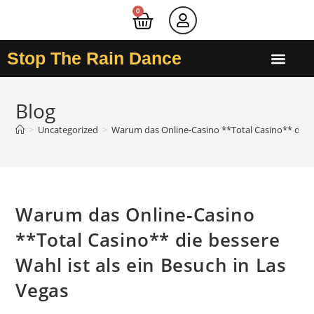
0
Stop The Rain Dance
Blog
>
Uncategorized
>
Warum das Online‑Casino **Total Casino** die be
Warum das Online‑Casino
**Total Casino** die bessere
Wahl ist als ein Besuch in Las
Vegas