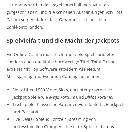
Der Bonus wird in der Regel innerhalb von Minuten
gutgeschrieben, und die schnellen Auszahlungen von Total
Casino sorgen dafür, dass Gewinne rasch auf dem
Bankkonto landen.
Spielvielfalt und die Macht der Jackpots
Ein Online‑Casino muss nicht nur viele Spiele anbieten,
sondern auch qualitativ hochwertige Titel. Total Casino
arbeitet mit Top‑Software‑Providern wie NetEnt,
Microgaming und Evolution Gaming zusammen.
Slots: Über 1 500 Video‑Slots, darunter progressive
Jackpot‑Spiele wie
Mega Fortune
und
Divine Fortune
.
Tischspiele: Klassische Varianten von Roulette, Blackjack
und Baccarat.
Live‑Dealer‑Spiele: Echtzeit-Streaming von
professionellen Croupiers, ideal für Spieler, die das