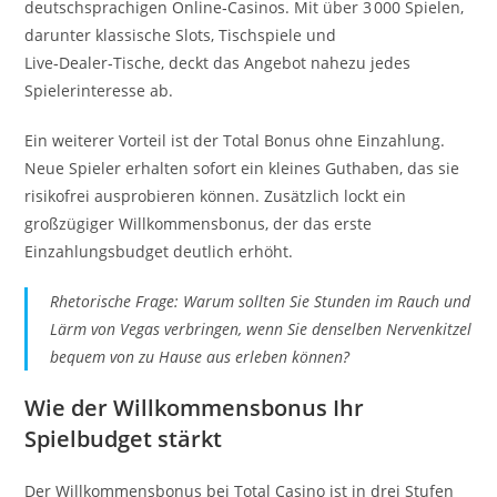
deutschsprachigen Online‑Casinos. Mit über 3 000 Spielen,
darunter klassische Slots, Tischspiele und
Live‑Dealer‑Tische, deckt das Angebot nahezu jedes
Spielerinteresse ab.
Ein weiterer Vorteil ist der Total Bonus ohne Einzahlung.
Neue Spieler erhalten sofort ein kleines Guthaben, das sie
risikofrei ausprobieren können. Zusätzlich lockt ein
großzügiger Willkommensbonus, der das erste
Einzahlungsbudget deutlich erhöht.
Rhetorische Frage: Warum sollten Sie Stunden im Rauch und
Lärm von Vegas verbringen, wenn Sie denselben Nervenkitzel
bequem von zu Hause aus erleben können?
Wie der Willkommensbonus Ihr
Spielbudget stärkt
Der Willkommensbonus bei Total Casino ist in drei Stufen