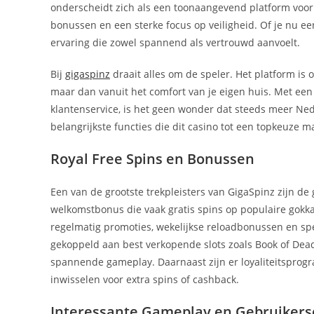
onderscheidt zich als een toonaangevend platform voor 
bonussen en een sterke focus op veiligheid. Of je nu ee
ervaring die zowel spannend als vertrouwd aanvoelt.
Bij
gigaspinz
draait alles om de speler. Het platform is o
maar dan vanuit het comfort van je eigen huis. Met een 
klantenservice, is het geen wonder dat steeds meer Ne
belangrijkste functies die dit casino tot een topkeuze m
Royal Free Spins en Bonussen
Een van de grootste trekpleisters van GigaSpinz zijn de 
welkomstbonus die vaak gratis spins op populaire gokkast
regelmatig promoties, wekelijkse reloadbonussen en spec
gekoppeld aan best verkopende slots zoals Book of Dead
spannende gameplay. Daarnaast zijn er loyaliteitsprogra
inwisselen voor extra spins of cashback.
Interessante Gameplay en Gebruikers