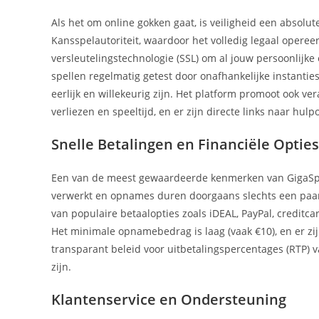
Als het om online gokken gaat, is veiligheid een absolute
Kansspelautoriteit, waardoor het volledig legaal opere
versleutelingstechnologie (SSL) om al jouw persoonlijk
spellen regelmatig getest door onafhankelijke instanti
eerlijk en willekeurig zijn. Het platform promoot ook ver
verliezen en speeltijd, en er zijn directe links naar hul
Snelle Betalingen en Financiële Opties
Een van de meest gewaardeerde kenmerken van GigaSpin
verwerkt en opnames duren doorgaans slechts een paar
van populaire betaalopties zoals iDEAL, PayPal, creditca
Het minimale opnamebedrag is laag (vaak €10), en er zi
transparant beleid voor uitbetalingspercentages (RTP) 
zijn.
Klantenservice en Ondersteuning