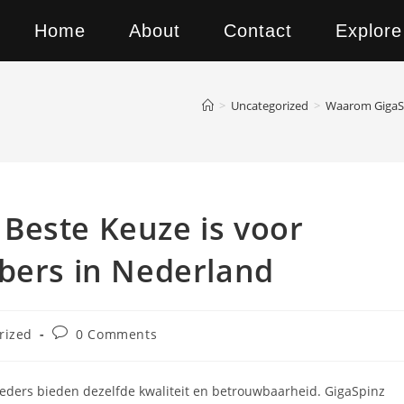
Home
About
Contact
Explore
>
Uncategorized
>
Waarom GigaSp
Beste Keuze is voor
bers in Nederland
rized
0 Comments
nbieders bieden dezelfde kwaliteit en betrouwbaarheid. GigaSpinz