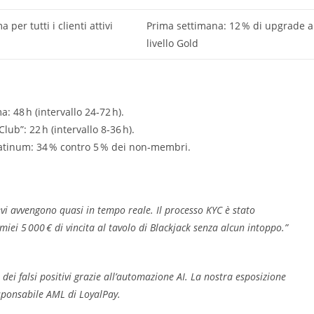
per tutti i clienti attivi
Prima settimana: 12 % di upgrade a
livello Gold
 48 h (intervallo 24‑72 h).
ub”: 22 h (intervallo 8‑36 h).
 Platinum: 34 % contro 5 % dei non‑membri.
vi avvengono quasi in tempo reale. Il processo KYC è stato
miei 5 000 € di vincita al tavolo di Blackjack senza alcun intoppo.”
dei falsi positivi grazie all’automazione AI. La nostra esposizione
sponsabile AML di LoyalPay.