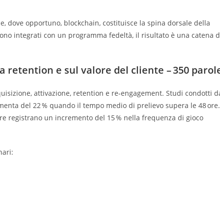
e e, dove opportuno, blockchain, costituisce la spina dorsale della
no integrati con un programma fedeltà, il risultato è una catena d
 retention e sul valore del cliente – 350 parol
 acquisizione, attivazione, retention e re‑engagement. Studi condotti d
enta del 22 % quando il tempo medio di prelievo supera le 48 ore.
ore registrano un incremento del 15 % nella frequenza di gioco
nari: