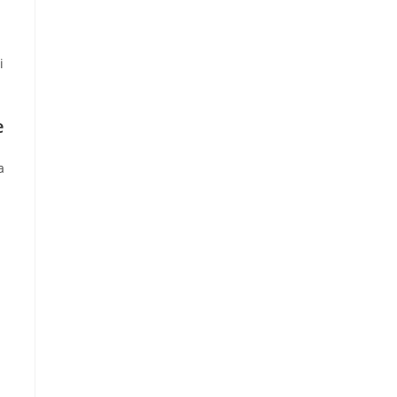
i
e
a