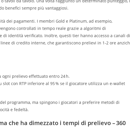
o tavoli da tavolo. Una volta raggiunto un determinato punteggio, i
ando benefici sempre più vantaggiosi.
apidità dei pagamenti. I membri Gold e Platinum, ad esempio,
vengono controllati in tempo reale grazie a algoritmi di
di identità verificato. Inoltre, questi tier hanno accesso a canali d
inee di credito interne, che garantiscono prelievi in 1‑2 ore anzic
 ogni prelievo effettuato entro 24 h.
slot con RTP inferiore al 95 % se il giocatore utilizza un e‑wallet
 del programma, ma spingono i giocatori a preferire metodi di
ocità e fedeltà.
ma che ha dimezzato i tempi di prelievo – 360