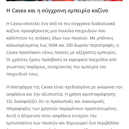
Η Casea και η σύγχρονη εμπειρία καζίνο
Η Casea αποτελεί ένα από τα πιο σύγχρονα διαδικτυακά
καζίνο, προσφέροντας μια ποικιλία παιχνιδιών που
καλύπτουν τις ανάγκες όλων των παικτών. Με μπόνους
καλωσορίσματος έως 500€ και 200 δωρεάν περιστροφές, η
Casea προσελκύει νέους παίκτες με αξέχαστες εμπειρίες.
Οι χρήστες έχουν πρόσβαση σε κορυφαία παιχνίδια από
γνωστούς παρόχους, ενισχύοντας την εμπειρία του
παιχνιδιού τους.
Η πλατφόρμα της Casea είναι σχεδιασμένη με γνώμονα την
ασφάλεια και την αξιοπιστία. Η χρήση κρυπτογράφησης
SSL διασφαλίζει ότι οι προσωπικές και οικονομικές
πληροφορίες των χρηστών παραμένουν προστατευμένες.
Αυτή η δέσμευση στην ασφάλεια ενισχύει την
εμπιστοσύνη των παικτών και δημιουργεί ένα περιβάλλον