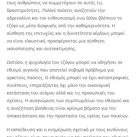
τους ανθρώπους να συμμετέχουν σε αυτές τις
δραστηριότητες. Πολλοί παίκτες αναζητούν την
αδρεναλίνη και τον ενθουσιασμό, ενώ άλλοι βλέπουν το
τζόγο ως μέσο διαφυγής από την καθημερινότητα. Η
αίσθηση της επιτυχίας και η δυνατότητα κέρδους μπορεί
να είναι ελκυστική, προσφέροντας μια αίσθηση
ικανοποίησης και αυτοεκτίμησης.
Ωστόσο, η ψυχολογία του τζόγου μπορεί να οδηγήσει σε
εθισμό, γεγονός που αποτελεί σοβαρό πρόβλημα για
αρκετούς παίκτες. Ο εθισμός μπορεί να έχει καταστροφικές
συνέπειες, επηρεάζοντας όχι μόνο την οικονομική
κατάσταση του ατόμου αλλά και τις προσωπικές του
σχέσεις. Η αναγνώριση των συμπτωμάτων του εθισμού και
η αναζήτηση βοήθειας είναι κρίσιμα βήματα για την
αποκατάσταση και την προστασία της υγείας των παικτών.
Η εκπαίδευση και η ενημέρωση σχετικά με τους κινδύνους