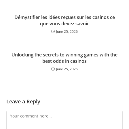
Démystifier les idées reçues sur les casinos ce
que vous devez savoir
June 25, 2026
Unlocking the secrets to winning games with the
best odds in casinos
June 25, 2026
Leave a Reply