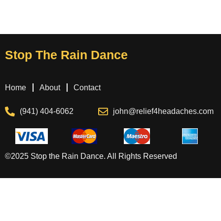
Stop The Rain Dance
Home
About
Contact
(941) 404-6062
john@relief4headaches.com
©2025 Stop the Rain Dance. All Rights Reserved