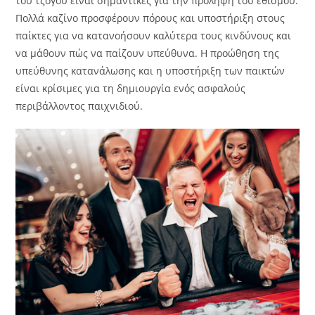
του τζόγου είναι σημαντικές για την πρόληψη του εθισμού.
Πολλά καζίνο προσφέρουν πόρους και υποστήριξη στους
παίκτες για να κατανοήσουν καλύτερα τους κινδύνους και
να μάθουν πώς να παίζουν υπεύθυνα. Η προώθηση της
υπεύθυνης κατανάλωσης και η υποστήριξη των παικτών
είναι κρίσιμες για τη δημιουργία ενός ασφαλούς
περιβάλλοντος παιχνιδιού.