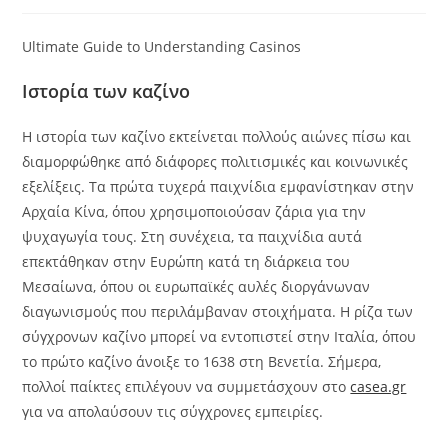
Ultimate Guide to Understanding Casinos
Ιστορία των καζίνο
Η ιστορία των καζίνο εκτείνεται πολλούς αιώνες πίσω και
διαμορφώθηκε από διάφορες πολιτισμικές και κοινωνικές
εξελίξεις. Τα πρώτα τυχερά παιχνίδια εμφανίστηκαν στην
Αρχαία Κίνα, όπου χρησιμοποιούσαν ζάρια για την
ψυχαγωγία τους. Στη συνέχεια, τα παιχνίδια αυτά
επεκτάθηκαν στην Ευρώπη κατά τη διάρκεια του
Μεσαίωνα, όπου οι ευρωπαϊκές αυλές διοργάνωναν
διαγωνισμούς που περιλάμβαναν στοιχήματα. Η ρίζα των
σύγχρονων καζίνο μπορεί να εντοπιστεί στην Ιταλία, όπου
το πρώτο καζίνο άνοιξε το 1638 στη Βενετία. Σήμερα,
πολλοί παίκτες επιλέγουν να συμμετάσχουν στο
casea.gr
για να απολαύσουν τις σύγχρονες εμπειρίες.