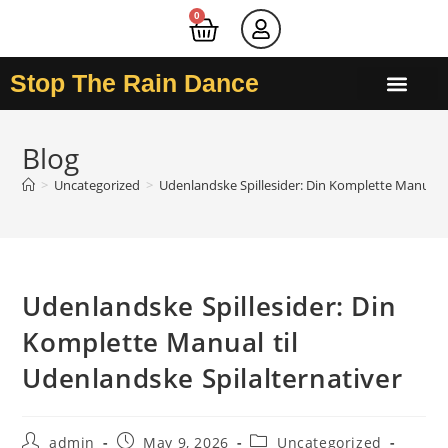
0
Stop The Rain Dance
Blog
>
Uncategorized
>
Udenlandske Spillesider: Din Komplette Manual t
Udenlandske Spillesider: Din
Komplette Manual til
Udenlandske Spilalternativer
admin
May 9, 2026
Uncategorized