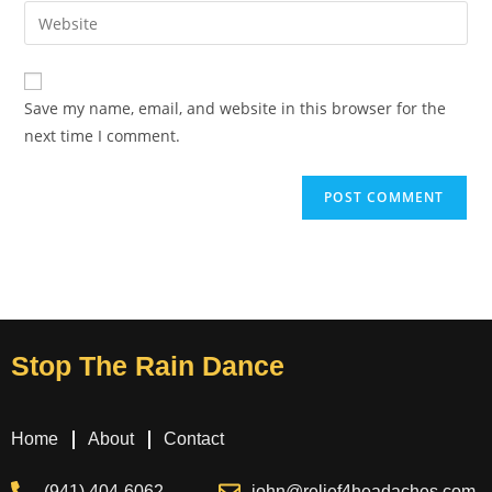
Save my name, email, and website in this browser for the
next time I comment.
Stop The Rain Dance
Home
About
Contact
(941) 404-6062
john@relief4headaches.com