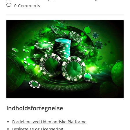
0 Comments
Indholdsfortegnelse
Fordelene ved Udenlandske Platforme
Beskyttelse og Licensering