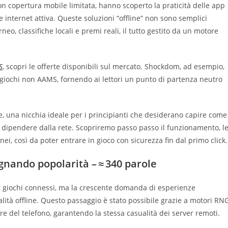
con copertura mobile limitata, hanno scoperto la praticità delle app
nternet attiva. Queste soluzioni “offline” non sono semplici
neo, classifiche locali e premi reali, il tutto gestito da un motore
S
, scopri le offerte disponibili sul mercato. Shockdom, ad esempio,
giochi non AAMS, fornendo ai lettori un punto di partenza neutro
ne, una nicchia ideale per i principianti che desiderano capire come
nza dipendere dalla rete. Scopriremo passo passo il funzionamento, l
rnei, così da poter entrare in gioco con sicurezza fin dal primo click.
gnando popolarità – ≈ 340 parole
er giochi connessi, ma la crescente domanda di esperienze
alità offline. Questo passaggio è stato possibile grazie a motori RN
 del telefono, garantendo la stessa casualità dei server remoti.