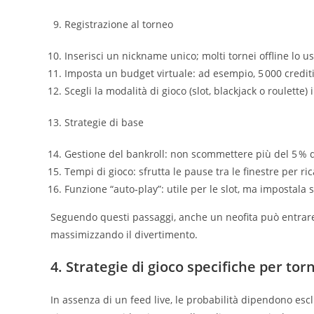
Registrazione al torneo
Inserisci un nickname unico; molti tornei offline lo us
Imposta un budget virtuale: ad esempio, 5 000 crediti
Scegli la modalità di gioco (slot, blackjack o roulette)
Strategie di base
Gestione del bankroll: non scommettere più del 5 % d
Tempi di gioco: sfrutta le pause tra le finestre per ric
Funzione “auto‑play”: utile per le slot, ma impostala 
Seguendo questi passaggi, anche un neofita può entrare i
massimizzando il divertimento.
4. Strategie di gioco specifiche per torn
In assenza di un feed live, le probabilità dipendono escl