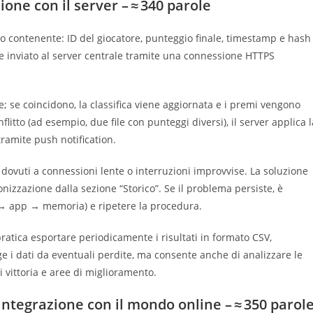
ione con il server – ≈ 340 parole
tato contenente: ID del giocatore, punteggio finale, timestamp e hash
viene inviato al server centrale tramite una connessione HTTPS
e; se coincidono, la classifica viene aggiornata e i premi vengono
nflitto (ad esempio, due file con punteggi diversi), il server applica l
tramite push notification.
ovuti a connessioni lente o interruzioni improvvise. La soluzione
nizzazione dalla sezione “Storico”. Se il problema persiste, è
i → app → memoria) e ripetere la procedura.
atica esportare periodicamente i risultati in formato CSV,
e i dati da eventuali perdite, ma consente anche di analizzare le
vittoria e aree di miglioramento.
l’integrazione con il mondo online – ≈ 350 parol