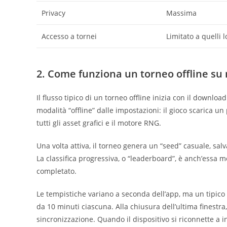
Privacy
Massima
Accesso a tornei
Limitato a quelli l
2. Come funziona un torneo offline su 
Il flusso tipico di un torneo offline inizia con il downloa
modalità “offline” dalle impostazioni: il gioco scarica un 
tutti gli asset grafici e il motore RNG.
Una volta attiva, il torneo genera un “seed” casuale, sal
La classifica progressiva, o “leaderboard”, è anch’essa m
completato.
Le tempistiche variano a seconda dell’app, ma un tipico t
da 10 minuti ciascuna. Alla chiusura dell’ultima finestra, 
sincronizzazione. Quando il dispositivo si riconnette a int