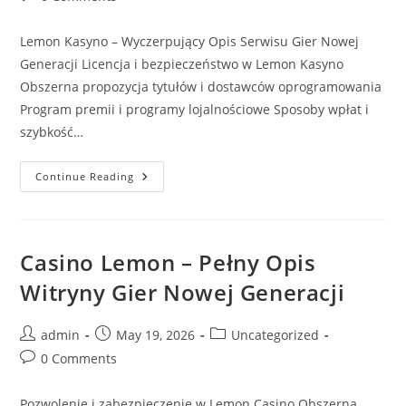
Lemon Kasyno – Wyczerpujący Opis Serwisu Gier Nowej
Generacji Licencja i bezpieczeństwo w Lemon Kasyno
Obszerna propozycja tytułów i dostawców oprogramowania
Program premii i programy lojalnościowe Sposoby wpłat i
szybkość…
Continue Reading
Casino Lemon – Pełny Opis
Witryny Gier Nowej Generacji
admin
May 19, 2026
Uncategorized
0 Comments
Pozwolenie i zabezpieczenie w Lemon Casino Obszerna