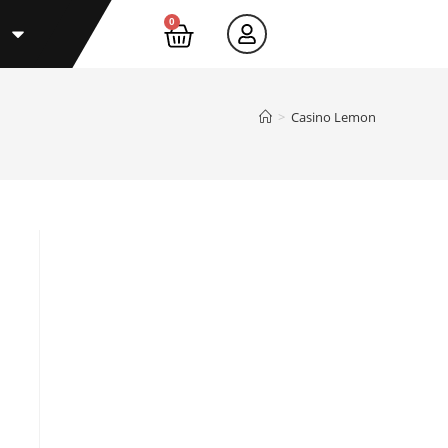
0
>
Casino Lemon