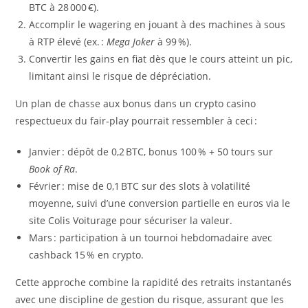
BTC à 28 000 €).
Accomplir le wagering en jouant à des machines à sous
à RTP élevé (ex. :
Mega Joker
à 99 %).
Convertir les gains en fiat dès que le cours atteint un pic,
limitant ainsi le risque de dépréciation.
Un plan de chasse aux bonus dans un crypto casino
respectueux du fair‑play pourrait ressembler à ceci :
Janvier : dépôt de 0,2 BTC, bonus 100 % + 50 tours sur
Book of Ra
.
Février : mise de 0,1 BTC sur des slots à volatilité
moyenne, suivi d’une conversion partielle en euros via le
site Colis Voiturage pour sécuriser la valeur.
Mars : participation à un tournoi hebdomadaire avec
cashback 15 % en crypto.
Cette approche combine la rapidité des retraits instantanés
avec une discipline de gestion du risque, assurant que les