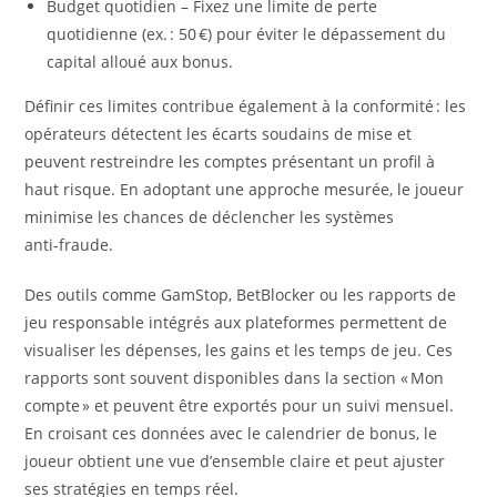
Budget quotidien – Fixez une limite de perte
quotidienne (ex. : 50 €) pour éviter le dépassement du
capital alloué aux bonus.
Définir ces limites contribue également à la conformité : les
opérateurs détectent les écarts soudains de mise et
peuvent restreindre les comptes présentant un profil à
haut risque. En adoptant une approche mesurée, le joueur
minimise les chances de déclencher les systèmes
anti‑fraude.
Des outils comme GamStop, BetBlocker ou les rapports de
jeu responsable intégrés aux plateformes permettent de
visualiser les dépenses, les gains et les temps de jeu. Ces
rapports sont souvent disponibles dans la section « Mon
compte » et peuvent être exportés pour un suivi mensuel.
En croisant ces données avec le calendrier de bonus, le
joueur obtient une vue d’ensemble claire et peut ajuster
ses stratégies en temps réel.