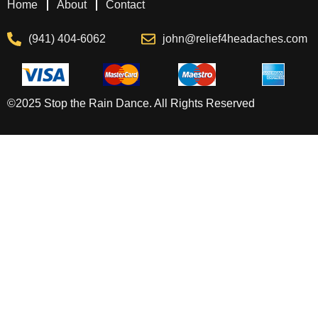
Home
About
Contact
(941) 404-6062
john@relief4headaches.com
©2025 Stop the Rain Dance. All Rights Reserved