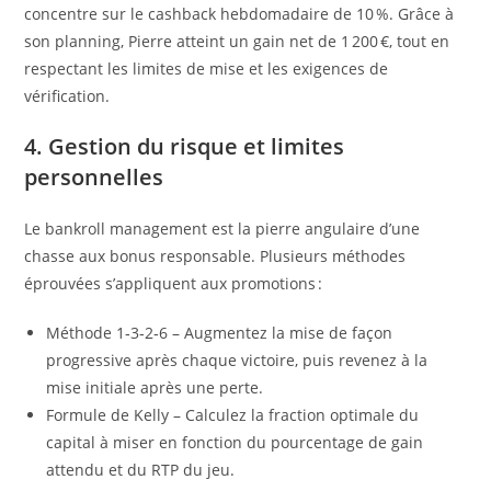
concentre sur le cashback hebdomadaire de 10 %. Grâce à
son planning, Pierre atteint un gain net de 1 200 €, tout en
respectant les limites de mise et les exigences de
vérification.
4. Gestion du risque et limites
personnelles
Le bankroll management est la pierre angulaire d’une
chasse aux bonus responsable. Plusieurs méthodes
éprouvées s’appliquent aux promotions :
Méthode 1‑3‑2‑6 – Augmentez la mise de façon
progressive après chaque victoire, puis revenez à la
mise initiale après une perte.
Formule de Kelly – Calculez la fraction optimale du
capital à miser en fonction du pourcentage de gain
attendu et du RTP du jeu.