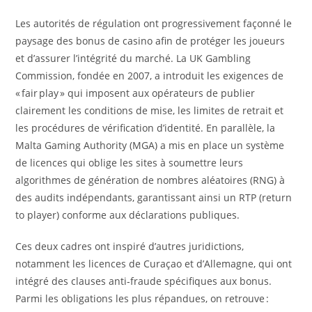
Les autorités de régulation ont progressivement façonné le
paysage des bonus de casino afin de protéger les joueurs
et d’assurer l’intégrité du marché. La UK Gambling
Commission, fondée en 2007, a introduit les exigences de
« fair play » qui imposent aux opérateurs de publier
clairement les conditions de mise, les limites de retrait et
les procédures de vérification d’identité. En parallèle, la
Malta Gaming Authority (MGA) a mis en place un système
de licences qui oblige les sites à soumettre leurs
algorithmes de génération de nombres aléatoires (RNG) à
des audits indépendants, garantissant ainsi un RTP (return
to player) conforme aux déclarations publiques.
Ces deux cadres ont inspiré d’autres juridictions,
notamment les licences de Curaçao et d’Allemagne, qui ont
intégré des clauses anti‑fraude spécifiques aux bonus.
Parmi les obligations les plus répandues, on retrouve :