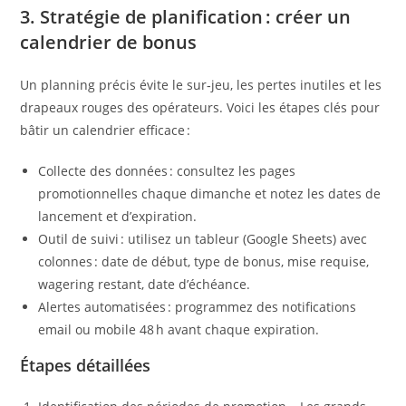
3. Stratégie de planification : créer un
calendrier de bonus
Un planning précis évite le sur‑jeu, les pertes inutiles et les
drapeaux rouges des opérateurs. Voici les étapes clés pour
bâtir un calendrier efficace :
Collecte des données : consultez les pages
promotionnelles chaque dimanche et notez les dates de
lancement et d’expiration.
Outil de suivi : utilisez un tableur (Google Sheets) avec
colonnes : date de début, type de bonus, mise requise,
wagering restant, date d’échéance.
Alertes automatisées : programmez des notifications
email ou mobile 48 h avant chaque expiration.
Étapes détaillées