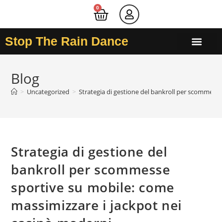
0
Stop The Rain Dance
Blog
>
Uncategorized
>
Strategia di gestione del bankroll per scommess
Strategia di gestione del
bankroll per scommesse
sportive su mobile: come
massimizzare i jackpot nei