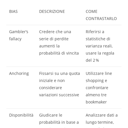
BIAS
DESCRIZIONE
COME
CONTRASTARLO
Gambler’s
Credere che una
Riferirsi a
fallacy
serie di perdite
statistiche di
aumenti la
varianza reali,
probabilità di vincita
usare la regola
del 2 %
Anchoring
Fissarsi su una quota
Utilizzare line
iniziale e non
shopping e
considerare
confrontare
variazioni successive
almeno tre
bookmaker
Disponibilità
Giudicare le
Analizzare dati a
probabilità in base a
lungo termine,