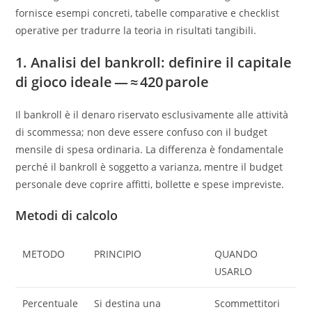
fornisce esempi concreti, tabelle comparative e checklist
operative per tradurre la teoria in risultati tangibili.
1. Analisi del bankroll: definire il capitale
di gioco ideale — ≈ 420 parole
Il bankroll è il denaro riservato esclusivamente alle attività
di scommessa; non deve essere confuso con il budget
mensile di spesa ordinaria. La differenza è fondamentale
perché il bankroll è soggetto a varianza, mentre il budget
personale deve coprire affitti, bollette e spese impreviste.
Metodi di calcolo
METODO
PRINCIPIO
QUANDO
USARLO
Percentuale
Si destina una
Scommettitori