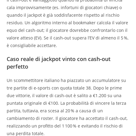
cala improvvisamente (es. infortuni di giocatori chiave) o
quando il jackpot è già soddisfacente rispetto al rischio
residuo. Un algoritmo interno al bookmaker calcola il valore
equo del cash‑out; il giocatore dovrebbe confrontarlo con il
valore atteso (EV). Se il cash‑out supera l’EV di almeno il 5 %,
è consigliabile accettare.
Caso reale di jackpot vinto con cash‑out
perfetto
Un scommettitore italiano ha piazzato un accumulatore su
tre partite di e‑sports con quota totale 38. Dopo le prime
due vittorie, il valore di cash‑out è salito a €1.200 su una
puntata originale di €100. La probabilità di vincere la terza
partita, tuttavia, era scesa al 20 % a causa di un
cambiamento di roster. Il giocatore ha accettato il cash‑out,
realizzando un profitto del 1 100 % e evitando il rischio di
una perdita totale.