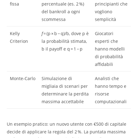
fissa
percentuale (es. 2 %)
principianti che
del bankroll a ogni
vogliono
scommessa
semplicità
Kelly
f
= (p × b − q)/b, dove p è
Giocatori
Criterion
la probabilità stimata,
esperti che
b il payoff e q = 1 − p
hanno modelli
di probabilità
affidabili
Monte‑Carlo
Simulazione di
Analisti che
migliaia di scenari per
hanno tempo e
determinare la perdita
risorse
massima accettabile
computazionali
Un esempio pratico: un nuovo utente con €500 di capitale
decide di applicare la regola del 2 %. La puntata massima