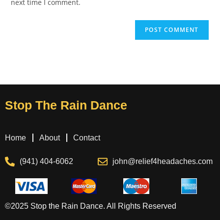
next time I comment.
Stop The Rain Dance
Home
About
Contact
(941) 404-6062
john@relief4headaches.com
©2025 Stop the Rain Dance. All Rights Reserved