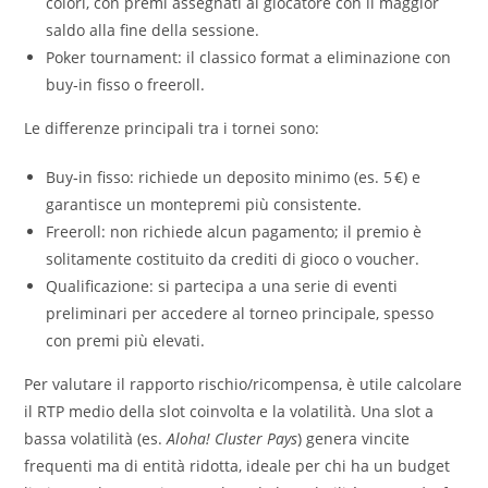
colori, con premi assegnati al giocatore con il maggior
saldo alla fine della sessione.
Poker tournament: il classico format a eliminazione con
buy‑in fisso o freeroll.
Le differenze principali tra i tornei sono:
Buy‑in fisso: richiede un deposito minimo (es. 5 €) e
garantisce un montepremi più consistente.
Freeroll: non richiede alcun pagamento; il premio è
solitamente costituito da crediti di gioco o voucher.
Qualificazione: si partecipa a una serie di eventi
preliminari per accedere al torneo principale, spesso
con premi più elevati.
Per valutare il rapporto rischio/ricompensa, è utile calcolare
il RTP medio della slot coinvolta e la volatilità. Una slot a
bassa volatilità (es.
Aloha! Cluster Pays
) genera vincite
frequenti ma di entità ridotta, ideale per chi ha un budget