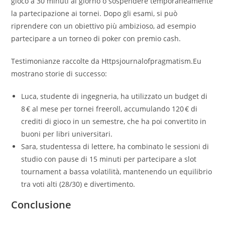
gioco a 30 minuti al giorno o sospendere temporaneamente
la partecipazione ai tornei. Dopo gli esami, si può
riprendere con un obiettivo più ambizioso, ad esempio
partecipare a un torneo di poker con premio cash.
Testimonianze raccolte da Httpsjournalofpragmatism.Eu
mostrano storie di successo:
Luca, studente di ingegneria, ha utilizzato un budget di
8 € al mese per tornei freeroll, accumulando 120 € di
crediti di gioco in un semestre, che ha poi convertito in
buoni per libri universitari.
Sara, studentessa di lettere, ha combinato le sessioni di
studio con pause di 15 minuti per partecipare a slot
tournament a bassa volatilità, mantenendo un equilibrio
tra voti alti (28/30) e divertimento.
Conclusione