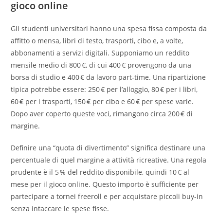
gioco online
Gli studenti universitari hanno una spesa fissa composta da
affitto o mensa, libri di testo, trasporti, cibo e, a volte,
abbonamenti a servizi digitali. Supponiamo un reddito
mensile medio di 800 €, di cui 400 € provengono da una
borsa di studio e 400 € da lavoro part‑time. Una ripartizione
tipica potrebbe essere: 250 € per l’alloggio, 80 € per i libri,
60 € per i trasporti, 150 € per cibo e 60 € per spese varie.
Dopo aver coperto queste voci, rimangono circa 200 € di
margine.
Definire una “quota di divertimento” significa destinare una
percentuale di quel margine a attività ricreative. Una regola
prudente è il 5 % del reddito disponibile, quindi 10 € al
mese per il gioco online. Questo importo è sufficiente per
partecipare a tornei freeroll e per acquistare piccoli buy‑in
senza intaccare le spese fisse.