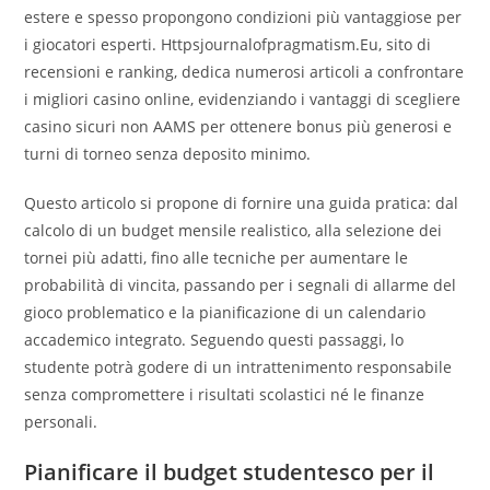
estere e spesso propongono condizioni più vantaggiose per
i giocatori esperti. Httpsjournalofpragmatism.Eu, sito di
recensioni e ranking, dedica numerosi articoli a confrontare
i migliori casino online, evidenziando i vantaggi di scegliere
casino sicuri non AAMS per ottenere bonus più generosi e
turni di torneo senza deposito minimo.
Questo articolo si propone di fornire una guida pratica: dal
calcolo di un budget mensile realistico, alla selezione dei
tornei più adatti, fino alle tecniche per aumentare le
probabilità di vincita, passando per i segnali di allarme del
gioco problematico e la pianificazione di un calendario
accademico integrato. Seguendo questi passaggi, lo
studente potrà godere di un intrattenimento responsabile
senza compromettere i risultati scolastici né le finanze
personali.
Pianificare il budget studentesco per il