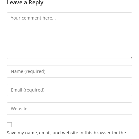
Leave a Reply
Save my name, email, and website in this browser for the