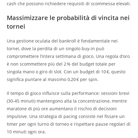
cash che possono richiedere requisiti di scommessa elevati.
Massimizzare le probabilità di vincita nei
tornei
Una gestione oculata del bankroll è fondamentale nei
tornei, dove la perdita di un singolo buy‑in può
compromettere l’intera settimana di gioco. Una regola d’oro
è non scommettere più del 2 % del budget totale per
singola mano o giro di slot. Con un budget di 10 €, questo
significa puntare al massimo 0,20 € per spin.
Il tempo di gioco influisce sulla performance: sessioni brevi
(30‑45 minuti) mantengono alta la concentrazione, mentre
maratone di più ore aumentano il rischio di decisioni
impulsive. Una strategia di pacing consiste nel fissare un
timer per ogni turno di torneo e rispettare pause regolari di
10 minuti ogni ora.