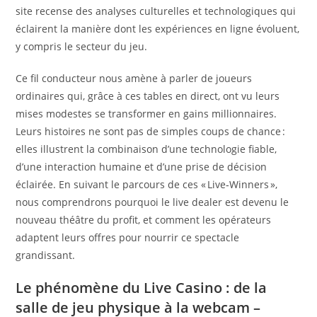
site recense des analyses culturelles et technologiques qui
éclairent la manière dont les expériences en ligne évoluent,
y compris le secteur du jeu.
Ce fil conducteur nous amène à parler de joueurs
ordinaires qui, grâce à ces tables en direct, ont vu leurs
mises modestes se transformer en gains millionnaires.
Leurs histoires ne sont pas de simples coups de chance :
elles illustrent la combinaison d’une technologie fiable,
d’une interaction humaine et d’une prise de décision
éclairée. En suivant le parcours de ces « Live‑Winners »,
nous comprendrons pourquoi le live dealer est devenu le
nouveau théâtre du profit, et comment les opérateurs
adaptent leurs offres pour nourrir ce spectacle
grandissant.
Le phénomène du Live Casino : de la
salle de jeu physique à la webcam –