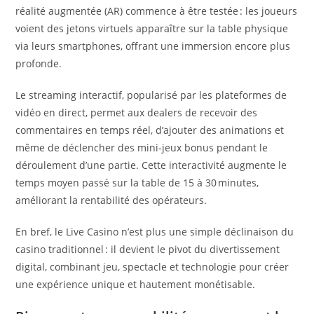
réalité augmentée (AR) commence à être testée : les joueurs
voient des jetons virtuels apparaître sur la table physique
via leurs smartphones, offrant une immersion encore plus
profonde.
Le streaming interactif, popularisé par les plateformes de
vidéo en direct, permet aux dealers de recevoir des
commentaires en temps réel, d’ajouter des animations et
même de déclencher des mini‑jeux bonus pendant le
déroulement d’une partie. Cette interactivité augmente le
temps moyen passé sur la table de 15 à 30 minutes,
améliorant la rentabilité des opérateurs.
En bref, le Live Casino n’est plus une simple déclinaison du
casino traditionnel : il devient le pivot du divertissement
digital, combinant jeu, spectacle et technologie pour créer
une expérience unique et hautement monétisable.