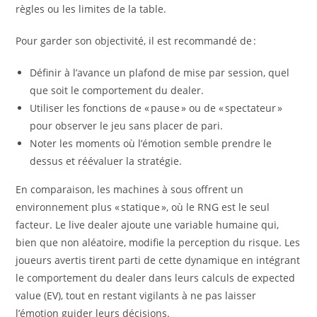
règles ou les limites de la table.
Pour garder son objectivité, il est recommandé de :
Définir à l’avance un plafond de mise par session, quel
que soit le comportement du dealer.
Utiliser les fonctions de « pause » ou de « spectateur »
pour observer le jeu sans placer de pari.
Noter les moments où l’émotion semble prendre le
dessus et réévaluer la stratégie.
En comparaison, les machines à sous offrent un
environnement plus « statique », où le RNG est le seul
facteur. Le live dealer ajoute une variable humaine qui,
bien que non aléatoire, modifie la perception du risque. Les
joueurs avertis tirent parti de cette dynamique en intégrant
le comportement du dealer dans leurs calculs de expected
value (EV), tout en restant vigilants à ne pas laisser
l’émotion guider leurs décisions.