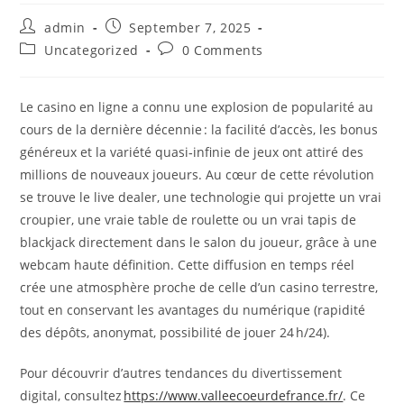
admin
September 7, 2025
Uncategorized
0 Comments
Le casino en ligne a connu une explosion de popularité au
cours de la dernière décennie : la facilité d’accès, les bonus
généreux et la variété quasi‑infinie de jeux ont attiré des
millions de nouveaux joueurs. Au cœur de cette révolution
se trouve le live dealer, une technologie qui projette un vrai
croupier, une vraie table de roulette ou un vrai tapis de
blackjack directement dans le salon du joueur, grâce à une
webcam haute définition. Cette diffusion en temps réel
crée une atmosphère proche de celle d’un casino terrestre,
tout en conservant les avantages du numérique (rapidité
des dépôts, anonymat, possibilité de jouer 24 h/24).
Pour découvrir d’autres tendances du divertissement
digital, consultez
https://www.valleecoeurdefrance.fr/
. Ce