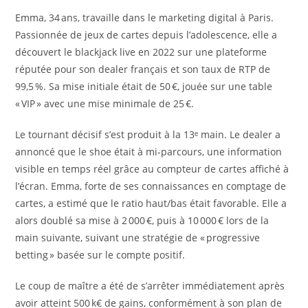
Emma, 34 ans, travaille dans le marketing digital à Paris.
Passionnée de jeux de cartes depuis l’adolescence, elle a
découvert le blackjack live en 2022 sur une plateforme
réputée pour son dealer français et son taux de RTP de
99,5 %. Sa mise initiale était de 50 €, jouée sur une table
« VIP » avec une mise minimale de 25 €.
Le tournant décisif s’est produit à la 13ᵉ main. Le dealer a
annoncé que le shoe était à mi‑parcours, une information
visible en temps réel grâce au compteur de cartes affiché à
l’écran. Emma, forte de ses connaissances en comptage de
cartes, a estimé que le ratio haut/bas était favorable. Elle a
alors doublé sa mise à 2 000 €, puis à 10 000 € lors de la
main suivante, suivant une stratégie de « progressive
betting » basée sur le compte positif.
Le coup de maître a été de s’arrêter immédiatement après
avoir atteint 500 k€ de gains, conformément à son plan de