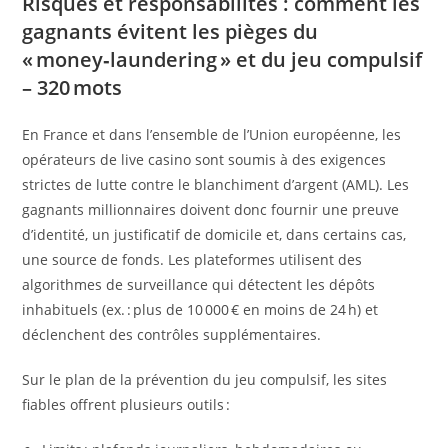
Risques et responsabilités : comment les
gagnants évitent les pièges du
« money‑laundering » et du jeu compulsif
– 320 mots
En France et dans l’ensemble de l’Union européenne, les
opérateurs de live casino sont soumis à des exigences
strictes de lutte contre le blanchiment d’argent (AML). Les
gagnants millionnaires doivent donc fournir une preuve
d’identité, un justificatif de domicile et, dans certains cas,
une source de fonds. Les plateformes utilisent des
algorithmes de surveillance qui détectent les dépôts
inhabituels (ex. : plus de 10 000 € en moins de 24 h) et
déclenchent des contrôles supplémentaires.
Sur le plan de la prévention du jeu compulsif, les sites
fiables offrent plusieurs outils :