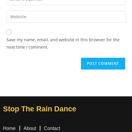
Save my name, email, and website in this browser for the
next time I comment.
Stop The Rain Dance
Home
About
Contact