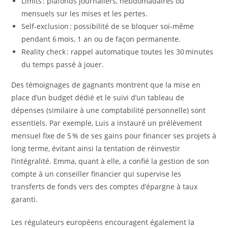
Limits : plafonds journaliers, hebdomadaires ou
mensuels sur les mises et les pertes.
Self‑exclusion : possibilité de se bloquer soi‑même
pendant 6 mois, 1 an ou de façon permanente.
Reality check : rappel automatique toutes les 30 minutes
du temps passé à jouer.
Des témoignages de gagnants montrent que la mise en
place d’un budget dédié et le suivi d’un tableau de
dépenses (similaire à une comptabilité personnelle) sont
essentiels. Par exemple, Luis a instauré un prélèvement
mensuel fixe de 5 % de ses gains pour financer ses projets à
long terme, évitant ainsi la tentation de réinvestir
l’intégralité. Emma, quant à elle, a confié la gestion de son
compte à un conseiller financier qui supervise les
transferts de fonds vers des comptes d’épargne à taux
garanti.
Les régulateurs européens encouragent également la