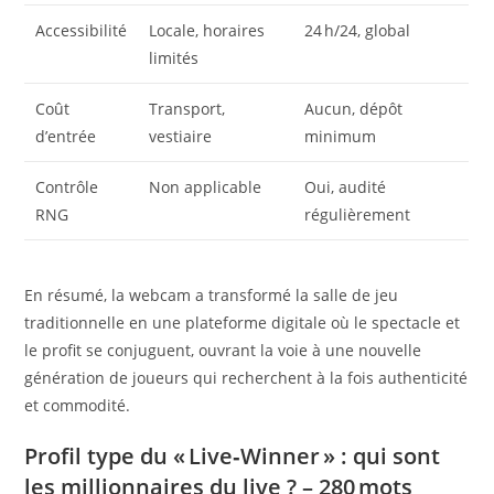
Accessibilité
Locale, horaires
24 h/24, global
limités
Coût
Transport,
Aucun, dépôt
d’entrée
vestiaire
minimum
Contrôle
Non applicable
Oui, audité
RNG
régulièrement
En résumé, la webcam a transformé la salle de jeu
traditionnelle en une plateforme digitale où le spectacle et
le profit se conjuguent, ouvrant la voie à une nouvelle
génération de joueurs qui recherchent à la fois authenticité
et commodité.
Profil type du « Live‑Winner » : qui sont
les millionnaires du live ? – 280 mots