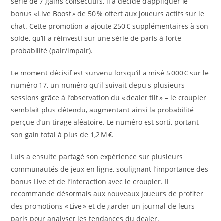
série de 7 gains consécutifs, il a décidé d’appliquer le
bonus « Live Boost » de 50 % offert aux joueurs actifs sur le
chat. Cette promotion a ajouté 250 € supplémentaires à son
solde, qu’il a réinvesti sur une série de paris à forte
probabilité (pair/impair).
Le moment décisif est survenu lorsqu’il a misé 5 000 € sur le
numéro 17, un numéro qu’il suivait depuis plusieurs
sessions grâce à l’observation du « dealer tilt » – le croupier
semblait plus détendu, augmentant ainsi la probabilité
perçue d’un tirage aléatoire. Le numéro est sorti, portant
son gain total à plus de 1,2 M €.
Luis a ensuite partagé son expérience sur plusieurs
communautés de jeux en ligne, soulignant l’importance des
bonus Live et de l’interaction avec le croupier. Il
recommande désormais aux nouveaux joueurs de profiter
des promotions « Live » et de garder un journal de leurs
paris pour analyser les tendances du dealer.