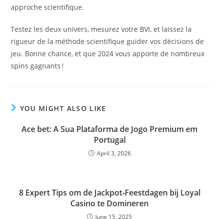
approche scientifique.
Testez les deux univers, mesurez votre BVI, et laissez la
rigueur de la méthode scientifique guider vos décisions de
jeu. Bonne chance, et que 2024 vous apporte de nombreux
spins gagnants !
YOU MIGHT ALSO LIKE
Ace bet: A Sua Plataforma de Jogo Premium em
Portugal
April 3, 2026
8 Expert Tips om de Jackpot‑Feestdagen bij Loyal
Casino te Domineren
June 15, 2025