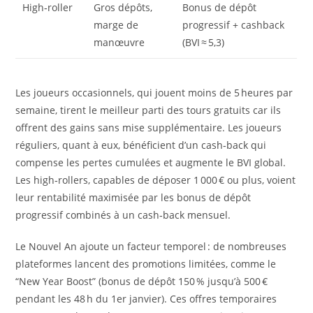
High‑roller
Gros dépôts,
Bonus de dépôt
marge de
progressif + cashback
manœuvre
(BVI ≈ 5,3)
Les joueurs occasionnels, qui jouent moins de 5 heures par
semaine, tirent le meilleur parti des tours gratuits car ils
offrent des gains sans mise supplémentaire. Les joueurs
réguliers, quant à eux, bénéficient d’un cash‑back qui
compense les pertes cumulées et augmente le BVI global.
Les high‑rollers, capables de déposer 1 000 € ou plus, voient
leur rentabilité maximisée par les bonus de dépôt
progressif combinés à un cash‑back mensuel.
Le Nouvel An ajoute un facteur temporel : de nombreuses
plateformes lancent des promotions limitées, comme le
“New Year Boost” (bonus de dépôt 150 % jusqu’à 500 €
pendant les 48 h du 1er janvier). Ces offres temporaires