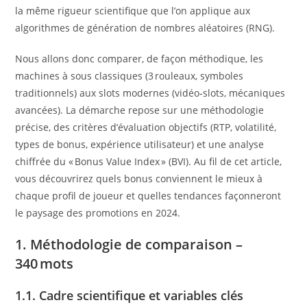
la même rigueur scientifique que l’on applique aux
algorithmes de génération de nombres aléatoires (RNG).
Nous allons donc comparer, de façon méthodique, les
machines à sous classiques (3 rouleaux, symboles
traditionnels) aux slots modernes (vidéo‑slots, mécaniques
avancées). La démarche repose sur une méthodologie
précise, des critères d’évaluation objectifs (RTP, volatilité,
types de bonus, expérience utilisateur) et une analyse
chiffrée du « Bonus Value Index » (BVI). Au fil de cet article,
vous découvrirez quels bonus conviennent le mieux à
chaque profil de joueur et quelles tendances façonneront
le paysage des promotions en 2024.
1. Méthodologie de comparaison –
340 mots
1.1. Cadre scientifique et variables clés