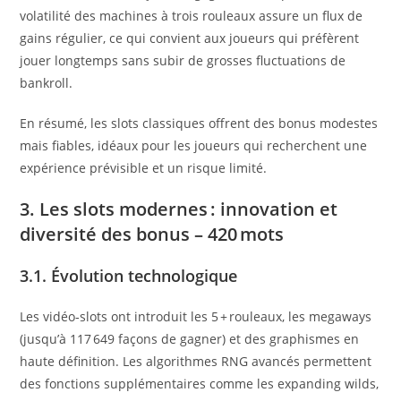
volatilité des machines à trois rouleaux assure un flux de
gains régulier, ce qui convient aux joueurs qui préfèrent
jouer longtemps sans subir de grosses fluctuations de
bankroll.
En résumé, les slots classiques offrent des bonus modestes
mais fiables, idéaux pour les joueurs qui recherchent une
expérience prévisible et un risque limité.
3. Les slots modernes : innovation et
diversité des bonus – 420 mots
3.1. Évolution technologique
Les vidéo‑slots ont introduit les 5 + rouleaux, les megaways
(jusqu’à 117 649 façons de gagner) et des graphismes en
haute définition. Les algorithmes RNG avancés permettent
des fonctions supplémentaires comme les expanding wilds,