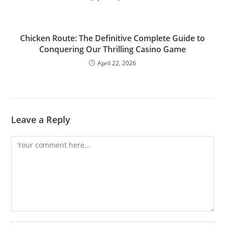
Chicken Route: The Definitive Complete Guide to
Conquering Our Thrilling Casino Game
April 22, 2026
Leave a Reply