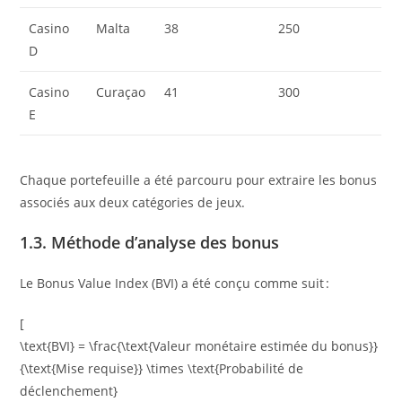
Casino
Malta
38
250
D
Casino
Curaçao
41
300
E
Chaque portefeuille a été parcouru pour extraire les bonus
associés aux deux catégories de jeux.
1.3. Méthode d’analyse des bonus
Le Bonus Value Index (BVI) a été conçu comme suit :
[
\text{BVI} = \frac{\text{Valeur monétaire estimée du bonus}}
{\text{Mise requise}} \times \text{Probabilité de
déclenchement}