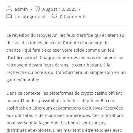
admin
August 13, 2025
Uncategorized
0 Comments
Le réveillon du Nouvel An, les feux d’artifice qui éclatent au-
dessus des tables de jeu, et l’attente d’un « coup de
chance » qui ferait exploser votre solde comme un feu
d’artifice virtuel. Chaque année, des millions de joueurs se
retrouvent devant leurs écrans, le cœur battant, à la
recherche du bonus qui transformera un simple spin en un
gain mémorable.
Dans ce contexte, les plateformes de
crypto casino
offrent
aujourd’hui des possibilités inédites : dépôt en Bitcoin,
cashback en Ethereum et promotions exclusives réservées
aux utilisateurs de monnaies numériques. Ces innovations
bouleversent la façon dont les bonus sont conçus,
distribués et exploités. Elles méritent d’être étudiées avec