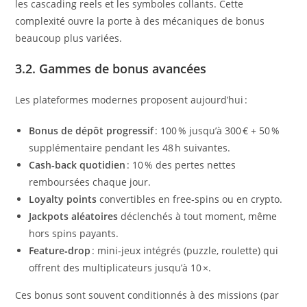
les cascading reels et les symboles collants. Cette
complexité ouvre la porte à des mécaniques de bonus
beaucoup plus variées.
3.2. Gammes de bonus avancées
Les plateformes modernes proposent aujourd’hui :
Bonus de dépôt progressif
: 100 % jusqu’à 300 € + 50 %
supplémentaire pendant les 48 h suivantes.
Cash‑back quotidien
: 10 % des pertes nettes
remboursées chaque jour.
Loyalty points
convertibles en free‑spins ou en crypto.
Jackpots aléatoires
déclenchés à tout moment, même
hors spins payants.
Feature‑drop
: mini‑jeux intégrés (puzzle, roulette) qui
offrent des multiplicateurs jusqu’à 10 ×.
Ces bonus sont souvent conditionnés à des missions (par