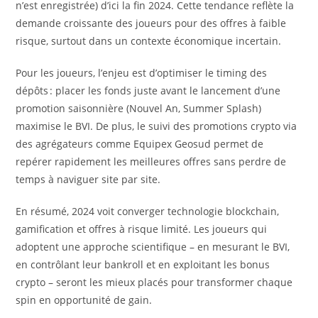
n’est enregistrée) d’ici la fin 2024. Cette tendance reflète la
demande croissante des joueurs pour des offres à faible
risque, surtout dans un contexte économique incertain.
Pour les joueurs, l’enjeu est d’optimiser le timing des
dépôts : placer les fonds juste avant le lancement d’une
promotion saisonnière (Nouvel An, Summer Splash)
maximise le BVI. De plus, le suivi des promotions crypto via
des agrégateurs comme Equipex Geosud permet de
repérer rapidement les meilleures offres sans perdre de
temps à naviguer site par site.
En résumé, 2024 voit converger technologie blockchain,
gamification et offres à risque limité. Les joueurs qui
adoptent une approche scientifique – en mesurant le BVI,
en contrôlant leur bankroll et en exploitant les bonus
crypto – seront les mieux placés pour transformer chaque
spin en opportunité de gain.