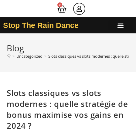
0
Stop The Rain Dance
Blog
>
Uncategorized
>
Slots classiques vs slots modernes : quelle stra
Slots classiques vs slots
modernes : quelle stratégie de
bonus maximise vos gains en
2024 ?