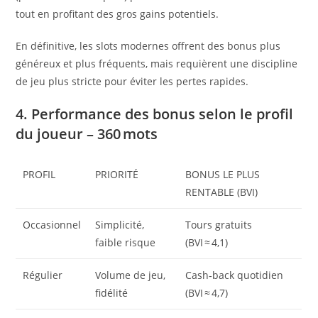
tout en profitant des gros gains potentiels.
En définitive, les slots modernes offrent des bonus plus
généreux et plus fréquents, mais requièrent une discipline
de jeu plus stricte pour éviter les pertes rapides.
4. Performance des bonus selon le profil
du joueur – 360 mots
PROFIL
PRIORITÉ
BONUS LE PLUS
RENTABLE (BVI)
Occasionnel
Simplicité,
Tours gratuits
faible risque
(BVI ≈ 4,1)
Régulier
Volume de jeu,
Cash‑back quotidien
fidélité
(BVI ≈ 4,7)