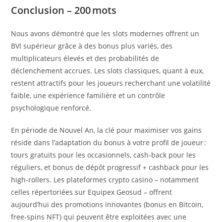
Conclusion – 200 mots
Nous avons démontré que les slots modernes offrent un
BVI supérieur grâce à des bonus plus variés, des
multiplicateurs élevés et des probabilités de
déclenchement accrues. Les slots classiques, quant à eux,
restent attractifs pour les joueurs recherchant une volatilité
faible, une expérience familière et un contrôle
psychologique renforcé.
En période de Nouvel An, la clé pour maximiser vos gains
réside dans l’adaptation du bonus à votre profil de joueur :
tours gratuits pour les occasionnels, cash‑back pour les
réguliers, et bonus de dépôt progressif + cashback pour les
high‑rollers. Les plateformes crypto casino – notamment
celles répertoriées sur Equipex Geosud – offrent
aujourd’hui des promotions innovantes (bonus en Bitcoin,
free‑spins NFT) qui peuvent être exploitées avec une