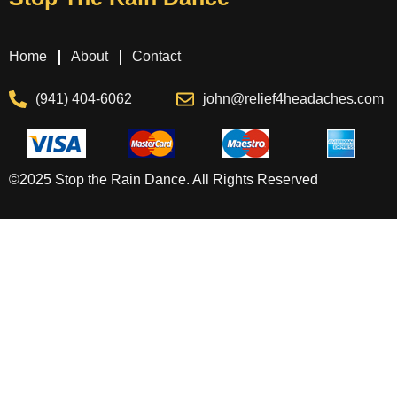
Home
About
Contact
(941) 404-6062
john@relief4headaches.com
©2025 Stop the Rain Dance. All Rights Reserved