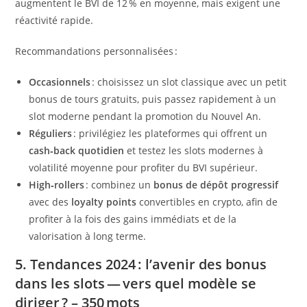
augmentent le BVI de 12 % en moyenne, mais exigent une
réactivité rapide.
Recommandations personnalisées :
Occasionnels
: choisissez un slot classique avec un petit
bonus de tours gratuits, puis passez rapidement à un
slot moderne pendant la promotion du Nouvel An.
Réguliers
: privilégiez les plateformes qui offrent un
cash‑back quotidien
et testez les slots modernes à
volatilité moyenne pour profiter du BVI supérieur.
High‑rollers
: combinez un
bonus de dépôt progressif
avec des
loyalty points
convertibles en crypto, afin de
profiter à la fois des gains immédiats et de la
valorisation à long terme.
5. Tendances 2024 : l’avenir des bonus
dans les slots — vers quel modèle se
diriger ? – 350 mots