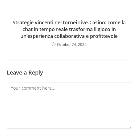
Strategie vincenti nei tornei Live‑Casino: come la
chat in tempo reale trasforma il gioco in
un’esperienza collaborativa e profittevole
October 24, 2025
Leave a Reply