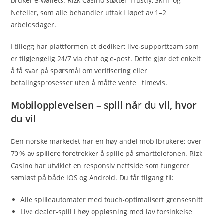
bruker e‑wallets. Rizk Casino støtter Trustly, Skrill og
Neteller, som alle behandler uttak i løpet av 1–2
arbeidsdager.
I tillegg har plattformen et dedikert live‑supportteam som
er tilgjengelig 24/7 via chat og e‑post. Dette gjør det enkelt
å få svar på spørsmål om verifisering eller
betalingsprosesser uten å måtte vente i timevis.
Mobilopplevelsen – spill når du vil, hvor
du vil
Den norske markedet har en høy andel mobilbrukere; over
70 % av spillere foretrekker å spille på smarttelefonen. Rizk
Casino har utviklet en responsiv nettside som fungerer
sømløst på både iOS og Android. Du får tilgang til:
Alle spilleautomater med touch‑optimalisert grensesnitt
Live dealer‑spill i høy oppløsning med lav forsinkelse