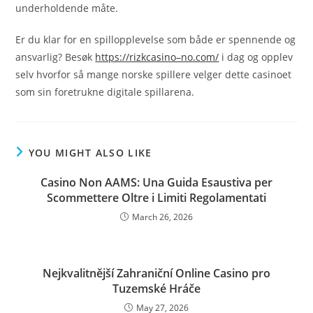
underholdende måte.
Er du klar for en spillopplevelse som både er spennende og
ansvarlig? Besøk
https://rizkcasino–no.com/
i dag og opplev
selv hvorfor så mange norske spillere velger dette casinoet
som sin foretrukne digitale spillarena.
YOU MIGHT ALSO LIKE
Casino Non AAMS: Una Guida Esaustiva per
Scommettere Oltre i Limiti Regolamentati
March 26, 2026
Nejkvalitnější Zahraniční Online Casino pro
Tuzemské Hráče
May 27, 2026