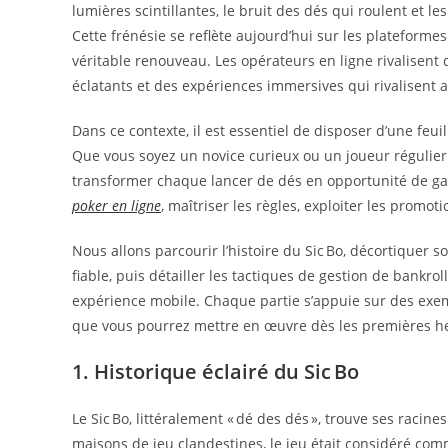
lumières scintillantes, le bruit des dés qui roulent et 
Cette frénésie se reflète aujourd’hui sur les plateforme
véritable renouveau. Les opérateurs en ligne rivalisen
éclatants et des expériences immersives qui rivalisent a
Dans ce contexte, il est essentiel de disposer d’une feui
Que vous soyez un novice curieux ou un joueur régulier
transformer chaque lancer de dés en opportunité de gai
poker en ligne
, maîtriser les règles, exploiter les promo
Nous allons parcourir l’histoire du Sic Bo, décortiquer so
fiable, puis détailler les tactiques de gestion de bankrol
expérience mobile. Chaque partie s’appuie sur des exem
que vous pourrez mettre en œuvre dès les premières h
1. Historique éclairé du Sic Bo
Le Sic Bo, littéralement « dé des dés », trouve ses racine
maisons de jeu clandestines, le jeu était considéré com