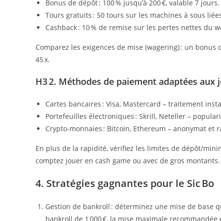
Bonus de dépôt : 100 % jusqu’à 200 €, valable 7 jours.
Tours gratuits : 50 tours sur les machines à sous lié
Cashback : 10 % de remise sur les pertes nettes du 
Comparez les exigences de mise (wagering) : un bonus 
45 x.
H3 2. Méthodes de paiement adaptées aux 
Cartes bancaires : Visa, Mastercard – traitement inst
Portefeuilles électroniques : Skrill, Neteller – popular
Crypto‑monnaies : Bitcoin, Ethereum – anonymat et rap
En plus de la rapidité, vérifiez les limites de dépôt/mini
comptez jouer en cash game ou avec de gros montants.
4. Stratégies gagnantes pour le Sic Bo
Gestion de bankroll : déterminez une mise de base qu
bankroll de 1 000 €, la mise maximale recommandée