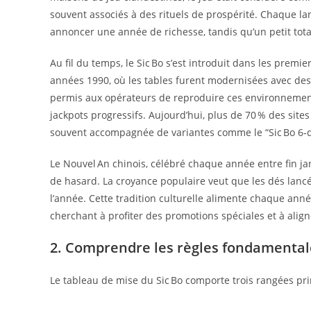
souvent associés à des rituels de prospérité. Chaque la
annoncer une année de richesse, tandis qu’un petit tot
Au fil du temps, le Sic Bo s’est introduit dans les premi
années 1990, où les tables furent modernisées avec des
permis aux opérateurs de reproduire ces environnements
jackpots progressifs. Aujourd’hui, plus de 70 % des site
souvent accompagnée de variantes comme le “Sic Bo 6‑dic
Le Nouvel An chinois, célébré chaque année entre fin jan
de hasard. La croyance populaire veut que les dés lancés
l’année. Cette tradition culturelle alimente chaque anné
cherchant à profiter des promotions spéciales et à align
2. Comprendre les règles fondamental
Le tableau de mise du Sic Bo comporte trois rangées princip