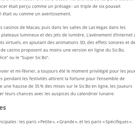
ncer était perçu comme un présage : un triple de six pouvait
al était vu comme un avertissement.
ers casinos de Macao, puis dans les salles de Las Vegas dans les
 plateaux lumineux et des jets de lumière. L’avènement d’Internet 
 virtuels, en ajoutant des animations 3D, des effets sonores et d
s de casino proposent au moins une version en ligne du Sic Bo,
e” ou le “Super Sic Bo”.
vier et mi‑février, a toujours été le moment privilégié pour les jeu
 pendant les festivités attirent la fortune pour l’ensemble de
e une hausse de 35 % des mises sur le Sic Bo en ligne, les joueurs
er leurs chances avec les auspices du calendrier lunaire.
es
ales : les paris « Petite », « Grande », et les paris « Spécifiques ».