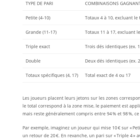
TYPE DE PARI
COMBINAISONS GAGNAN
Petite (4‑10)
Totaux 4 à 10, excluant le 
Grande (11‑17)
Totaux 11 à 17, excluant le
Triple exact
Trois dés identiques (ex. 1
Double
Deux dés identiques (ex. 2
Totaux spécifiques (4, 17)
Total exact de 4 ou 17
Les joueurs placent leurs jetons sur les zones correspon
le total correspond à la zone mise, le paiement est appl
mais reste généralement compris entre 94 % et 98 %, ce q
Par exemple, imaginez un joueur qui mise 10 € sur « Petite 
un retour de 20 €. En revanche, un pari sur « Triple 4 »