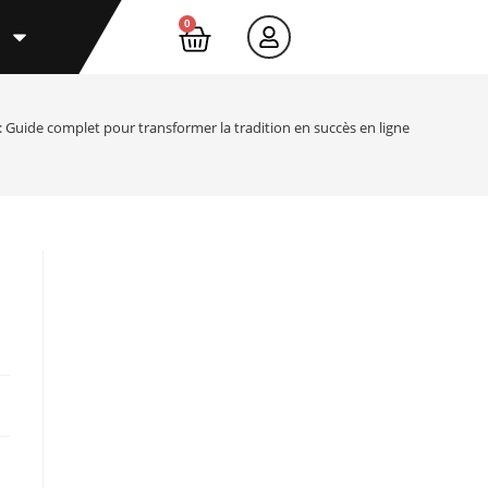
0
 : Guide complet pour transformer la tradition en succès en ligne