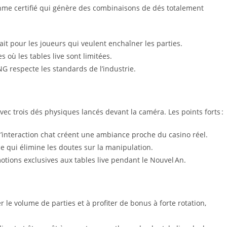
thme certifié qui génère des combinaisons de dés totalement
it pour les joueurs qui veulent enchaîner les parties.
s où les tables live sont limitées.
G respecte les standards de l’industrie.
vec trois dés physiques lancés devant la caméra. Les points forts :
 l’interaction chat créent une ambiance proche du casino réel.
ce qui élimine les doutes sur la manipulation.
otions exclusives aux tables live pendant le Nouvel An.
 le volume de parties et à profiter de bonus à forte rotation,