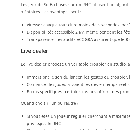
Les jeux de Sic Bo basés sur un RNG utilisent un algori
aléatoires. Les avantages sont :
Vitesse : chaque tour dure moins de 5 secondes, parfa
Disponibilité : accessible 24/7, même pendant les fête
Transparence : les audits eCOGRA assurent que le RN
Live dealer
Le live dealer propose un véritable croupier en studio, a
Immersion : le son du lancer, les gestes du croupier,
Confiance : les joueurs voient les dés en temps réel, 
Bonus spécifiques : certains casinos offrent des prom
Quand choisir l’un ou l’autre ?
Si vous êtes un joueur régulier cherchant à maximiser
privilégiez le RNG.