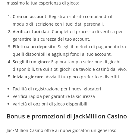
massimo la tua esperienza di gioco:
Crea un account:
Registrati sul sito compilando il
modulo di iscrizione con i tuoi dati personali.
Verifica i tuoi dati:
Completa il processo di verifica per
garantire la sicurezza del tuo account.
Effettua un deposito:
Scegli il metodo di pagamento tra
quelli disponibili e aggiungi fondi al tuo account.
Scegli il tuo gioco:
Esplora l’ampia selezione di giochi
disponibili, tra cui slot, giochi da tavolo e casinò dal vivo.
Inizia a giocare:
Avvia il tuo gioco preferito e divertiti.
Facilità di registrazione per i nuovi giocatori
Verifica rapida per garantire la sicurezza
Varietà di opzioni di gioco disponibili
Bonus e promozioni di JackMillion Casino
JackMillion Casino offre ai nuovi giocatori un generoso