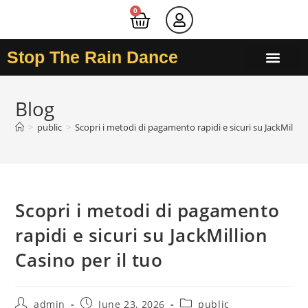
0
Stop The Rain Dance
Blog
>
public
>
Scopri i metodi di pagamento rapidi e sicuri su JackMillion
Scopri i metodi di pagamento
rapidi e sicuri su JackMillion
Casino per il tuo
admin
June 23, 2026
public