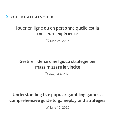
YOU MIGHT ALSO LIKE
Jouer en ligne ou en personne quelle est la
meilleure expérience
June 24, 2026
Gestire il denaro nel gioco strategie per
massimizzare le vincite
August 4, 2026
Understanding five popular gambling games a
comprehensive guide to gameplay and strategies
June 15, 2026