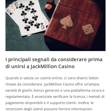
I principali segnali da considerare prima
di unirsi a JackMillion Casino
Quando si valuta un casinò online, ci sono diversi fattori
chiave da considerare. JackMillion Casino offre un’ampia
varietà di giochi, bonus generosi e una piattaforma sicura e
regolamentata. È essenziale verificare la licenza, i metodi di
pagamento disponibili e il supporto clienti. Inoltre, le
recensioni degli utenti possono fornire informazioni