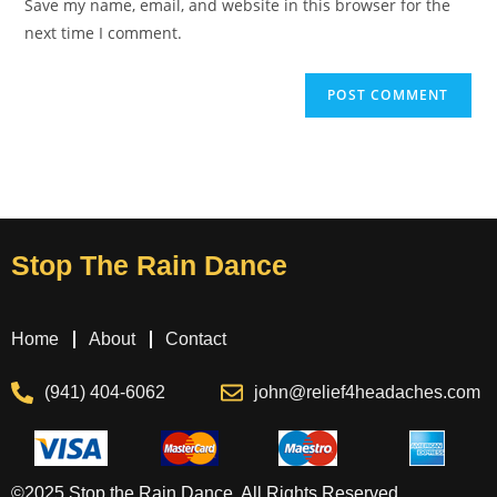
Save my name, email, and website in this browser for the
next time I comment.
Stop The Rain Dance
Home
About
Contact
(941) 404-6062
john@relief4headaches.com
©2025 Stop the Rain Dance. All Rights Reserved