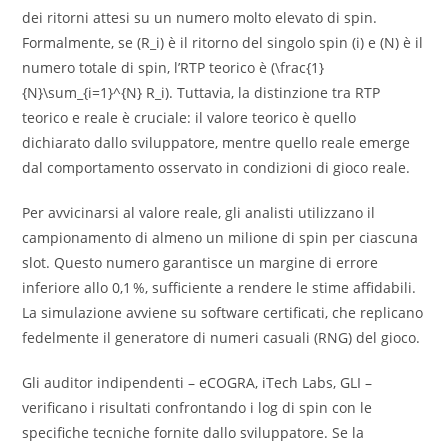
dei ritorni attesi su un numero molto elevato di spin.
Formalmente, se (R_i) è il ritorno del singolo spin (i) e (N) è il
numero totale di spin, l’RTP teorico è (\frac{1}
{N}\sum_{i=1}^{N} R_i). Tuttavia, la distinzione tra RTP
teorico e reale è cruciale: il valore teorico è quello
dichiarato dallo sviluppatore, mentre quello reale emerge
dal comportamento osservato in condizioni di gioco reale.
Per avvicinarsi al valore reale, gli analisti utilizzano il
campionamento di almeno un milione di spin per ciascuna
slot. Questo numero garantisce un margine di errore
inferiore allo 0,1 %, sufficiente a rendere le stime affidabili.
La simulazione avviene su software certificati, che replicano
fedelmente il generatore di numeri casuali (RNG) del gioco.
Gli auditor indipendenti – eCOGRA, iTech Labs, GLI –
verificano i risultati confrontando i log di spin con le
specifiche tecniche fornite dallo sviluppatore. Se la