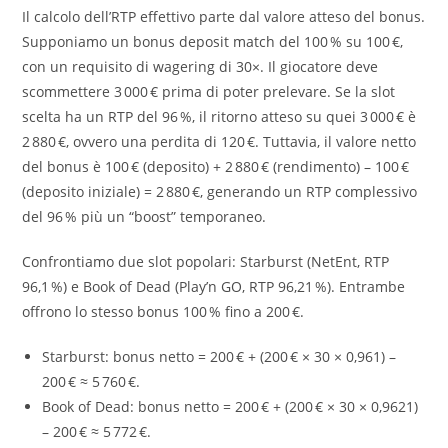
Il calcolo dell’RTP effettivo parte dal valore atteso del bonus.
Supponiamo un bonus deposit match del 100 % su 100 €,
con un requisito di wagering di 30×. Il giocatore deve
scommettere 3 000 € prima di poter prelevare. Se la slot
scelta ha un RTP del 96 %, il ritorno atteso su quei 3 000 € è
2 880 €, ovvero una perdita di 120 €. Tuttavia, il valore netto
del bonus è 100 € (deposito) + 2 880 € (rendimento) – 100 €
(deposito iniziale) = 2 880 €, generando un RTP complessivo
del 96 % più un “boost” temporaneo.
Confrontiamo due slot popolari: Starburst (NetEnt, RTP
96,1 %) e Book of Dead (Play’n GO, RTP 96,21 %). Entrambe
offrono lo stesso bonus 100 % fino a 200 €.
Starburst: bonus netto = 200 € + (200 € × 30 × 0,961) –
200 € ≈ 5 760 €.
Book of Dead: bonus netto = 200 € + (200 € × 30 × 0,9621)
– 200 € ≈ 5 772 €.