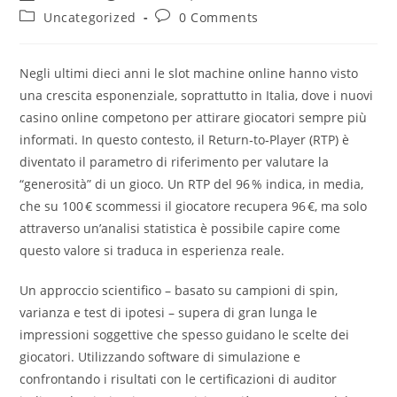
Uncategorized
0 Comments
Negli ultimi dieci anni le slot machine online hanno visto
una crescita esponenziale, soprattutto in Italia, dove i nuovi
casino online competono per attirare giocatori sempre più
informati. In questo contesto, il Return‑to‑Player (RTP) è
diventato il parametro di riferimento per valutare la
“generosità” di un gioco. Un RTP del 96 % indica, in media,
che su 100 € scommessi il giocatore recupera 96 €, ma solo
attraverso un’analisi statistica è possibile capire come
questo valore si traduca in esperienza reale.
Un approccio scientifico – basato su campioni di spin,
varianza e test di ipotesi – supera di gran lunga le
impressioni soggettive che spesso guidano le scelte dei
giocatori. Utilizzando software di simulazione e
confrontando i risultati con le certificazioni di auditor