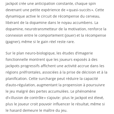
jackpot crée une anticipation constante, chaque spin
devenant une petite expérience de « quasi‑succès ». Cette
dynamique active le circuit de récompense du cerveau,
libérant de la dopamine dans le noyau accumbens. La
dopamine, neurotransmetteur de la motivation, renforce la
connexion entre le comportement (jouer) et la récompense
(gagner), même si le gain réel reste rare.
Sur le plan neuro‑biologique, les études d’imagerie
fonctionnelle montrent que les joueurs exposés à des
jackpots progressifs affichent une activité accrue dans les
régions préfrontales, associées à la prise de décision et à la
planification. Cette surcharge peut réduire la capacité
d’auto‑régulation, augmentant la propension à poursuivre
le jeu malgré des pertes accumulées. Le phénomène
d’« illusion de contrôle » s’ajoute : plus le jackpot est élevé,
plus le joueur croit pouvoir influencer le résultat, même si
le hasard demeure le maître du jeu.