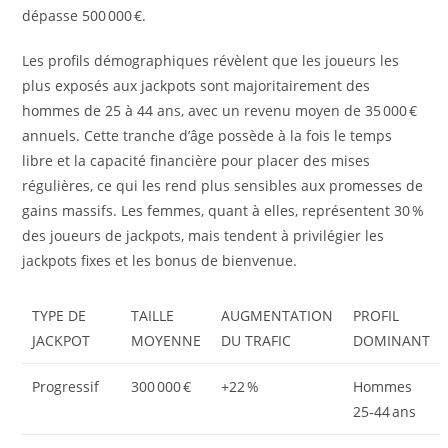
dépasse 500 000 €.
Les profils démographiques révèlent que les joueurs les
plus exposés aux jackpots sont majoritairement des
hommes de 25 à 44 ans, avec un revenu moyen de 35 000 €
annuels. Cette tranche d’âge possède à la fois le temps
libre et la capacité financière pour placer des mises
régulières, ce qui les rend plus sensibles aux promesses de
gains massifs. Les femmes, quant à elles, représentent 30 %
des joueurs de jackpots, mais tendent à privilégier les
jackpots fixes et les bonus de bienvenue.
TYPE DE
TAILLE
AUGMENTATION
PROFIL
JACKPOT
MOYENNE
DU TRAFIC
DOMINANT
Progressif
300 000 €
+22 %
Hommes
25‑44 ans