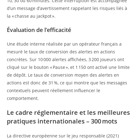
10, 30 ou 60 minutes. Cette interruption est accompagnée
d’un message d’avertissement rappelant les risques liés à
la « chasse au jackpot ».
Évaluation de l’efficacité
Une étude interne réalisée par un opérateur français a
mesuré le taux de conversion des alertes en actions
concrètes. Sur 10 000 alertes affichées, 3 200 joueurs ont
cliqué sur le bouton « Pause », et 1 150 ont activé une limite
de dépôt. Le taux de conversion moyen des alertes en
actions est donc de 31 %, ce qui montre que les messages
contextuels peuvent réellement influencer le
comportement.
Le cadre réglementaire et les meilleures
pratiques internationales – 300 mots
La directive européenne sur le jeu responsable (2021)