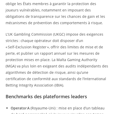
oblige les États membres à garantir la protection des
joueurs vulnérables, notamment en imposant des
obligations de transparence sur les chances de gain et les
mécanismes de prévention des comportements à risque.
L’UK Gambling Commission (UKGC) impose des exigences
strictes : chaque opérateur doit disposer d’un
« Self‑Exclusion Register », offrir des limites de mise et de
perte, et publier un rapport annuel sur les mesures de
protection mises en place. La Malta Gaming Authority
(MGA) va plus loin en exigeant des audits indépendants des
algorithmes de détection de risque, ainsi qu’une
certification de conformité aux standards de l’International
Betting Integrity Association (IBIA).
Benchmarks des plateformes leaders
Operator A
(Royaume‑Uni) : mise en place d’un tableau