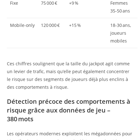
Fixe
75 000 €
+9 %
Femmes
35‑50 ans
Mobile‑only
120 000 €
+15 %
18‑30 ans,
joueurs
mobiles
Ces chiffres soulignent que la taille du jackpot agit comme
un levier de trafic, mais qu’elle peut également concentrer
le risque sur des segments de joueurs déjà plus enclins à
des comportements à risque.
Détection précoce des comportements à
risque grâce aux données de jeu –
380 mots
Les opérateurs modernes exploitent les mégadonnées pour