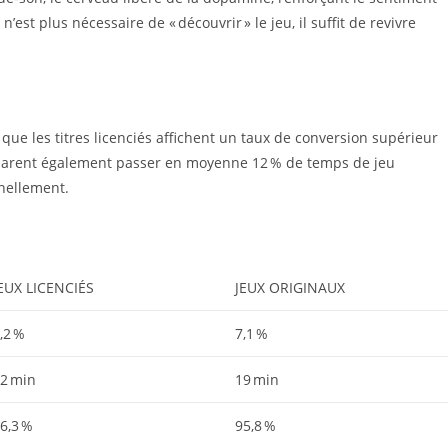
l n’est plus nécessaire de « découvrir » le jeu, il suffit de revivre
e les titres licenciés affichent un taux de conversion supérieur
éclarent également passer en moyenne 12 % de temps de jeu
nellement.
EUX LICENCIÉS
JEUX ORIGINAUX
,2 %
7,1 %
2 min
19 min
6,3 %
95,8 %