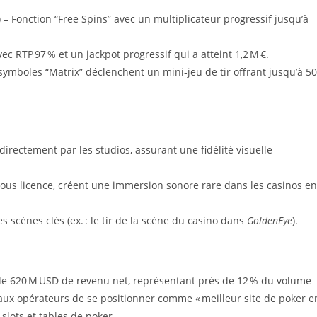
) – Fonction “Free Spins” avec un multiplicateur progressif jusqu’à
vec RTP 97 % et un jackpot progressif qui a atteint 1,2 M €.
s symboles “Matrix” déclenchent un mini‑jeu de tir offrant jusqu’à 50
directement par les studios, assurant une fidélité visuelle
sous licence, créent une immersion sonore rare dans les casinos en
 scènes clés (ex. : le tir de la scène du casino dans
GoldenEye
).
s de 620 M USD de revenu net, représentant près de 12 % du volume
aux opérateurs de se positionner comme « meilleur site de poker e
slots et tables de poker.