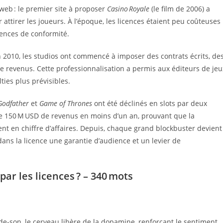
eb : le premier site à proposer
Casino Royale
(le film de 2006) a
ttirer les joueurs. À l’époque, les licences étaient peu coûteuses
xigences de conformité.
n 2010, les studios ont commencé à imposer des contrats écrits, de
e revenus. Cette professionnalisation a permis aux éditeurs de jeu
ties plus prévisibles.
Godfather
et
Game of Thrones
ont été déclinés en slots par deux
de 150 M USD de revenus en moins d’un an, prouvant que la
nt en chiffre d’affaires. Depuis, chaque grand blockbuster devient
dans la licence une garantie d’audience et un levier de
 par les licences ? – 340 mots
‑son, le cerveau libère de la dopamine, renforçant le sentiment