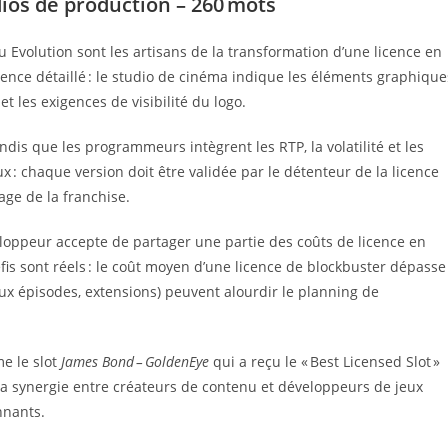
dios de production – 260 mots
Evolution sont les artisans de la transformation d’une licence en
cence détaillé : le studio de cinéma indique les éléments graphique
et les exigences de visibilité du logo.
dis que les programmeurs intègrent les RTP, la volatilité et les
x : chaque version doit être validée par le détenteur de la licence
age de la franchise.
eloppeur accepte de partager une partie des coûts de licence en
éfis sont réels : le coût moyen d’une licence de blockbuster dépasse
aux épisodes, extensions) peuvent alourdir le planning de
me le slot
James Bond – GoldenEye
qui a reçu le « Best Licensed Slot »
a synergie entre créateurs de contenu et développeurs de jeux
nnants.