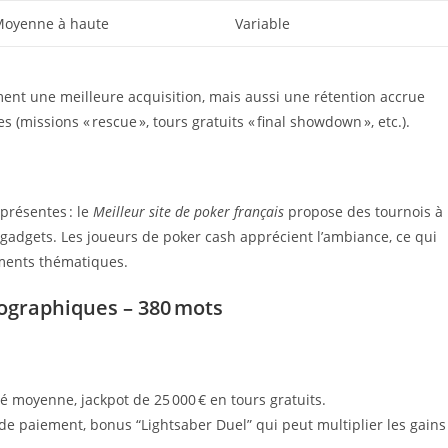
oyenne à haute
Variable
ement une meilleure acquisition, mais aussi une rétention accrue
(missions « rescue », tours gratuits « final showdown », etc.).
présentes : le
Meilleur site de poker français
propose des tournois à
gadgets. Les joueurs de poker cash apprécient l’ambiance, ce qui
ments thématiques.
ographiques – 380 mots
té moyenne, jackpot de 25 000 € en tours gratuits.
 de paiement, bonus “Lightsaber Duel” qui peut multiplier les gains