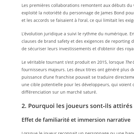
Les premières collaborations remontent aux débuts du w
exploité la notoriété du personnage de James Bond pour a
et les accords se faisaient à l’oral, ce qui limitait les e
L’évolution juridique a suivi le rythme du numérique. E
clauses de brand safety et des exigences de reporting d
de sécuriser leurs investissements et d’obtenir des royal
Le véritable tournant s’est produit en 2015, lorsque
The 
fournisseurs majeurs. Les deux titres ont généré plus 
puissance d’une franchise pouvait se traduire directeme
une cible potentielle pour les développeurs, qui voient 
différenciation sur un marché saturé.
2. Pourquoi les joueurs sont‑ils attirés
Effet de familiarité et immersion narrative
Lorsque le joueur reconnait un personnage ou une bande