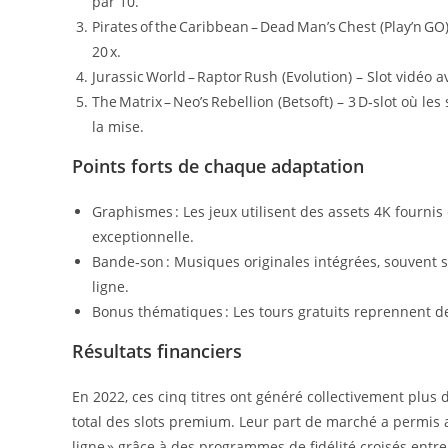
par 10.
Pirates of the Caribbean – Dead Man’s Chest (Play’n GO
20 x.
Jurassic World – Raptor Rush (Evolution) – Slot vidéo a
The Matrix – Neo’s Rebellion (Betsoft) – 3 D‑slot où le
la mise.
Points forts de chaque adaptation
Graphismes : Les jeux utilisent des assets 4K fournis 
exceptionnelle.
Bande‑son : Musiques originales intégrées, souvent 
ligne.
Bonus thématiques : Les tours gratuits reprennent des
Résultats financiers
En 2022, ces cinq titres ont généré collectivement plu
total des slots premium. Leur part de marché a permis 
ligne » grâce à des programmes de fidélité croisés entre 