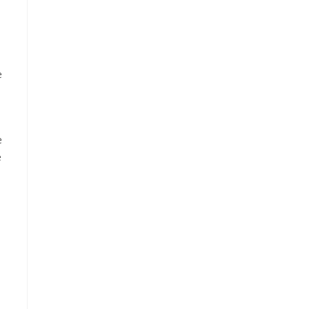
e
e
e