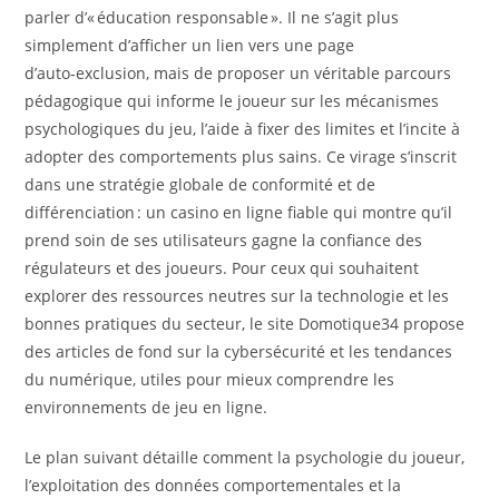
parler d’« éducation responsable ». Il ne s’agit plus
simplement d’afficher un lien vers une page
d’auto‑exclusion, mais de proposer un véritable parcours
pédagogique qui informe le joueur sur les mécanismes
psychologiques du jeu, l’aide à fixer des limites et l’incite à
adopter des comportements plus sains. Ce virage s’inscrit
dans une stratégie globale de conformité et de
différenciation : un casino en ligne fiable qui montre qu’il
prend soin de ses utilisateurs gagne la confiance des
régulateurs et des joueurs. Pour ceux qui souhaitent
explorer des ressources neutres sur la technologie et les
bonnes pratiques du secteur, le site Domotique34 propose
des articles de fond sur la cybersécurité et les tendances
du numérique, utiles pour mieux comprendre les
environnements de jeu en ligne.
Le plan suivant détaille comment la psychologie du joueur,
l’exploitation des données comportementales et la