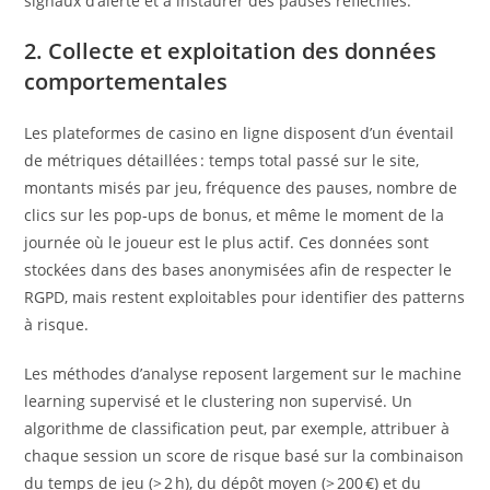
signaux d’alerte et à instaurer des pauses réfléchies.
2. Collecte et exploitation des données
comportementales
Les plateformes de casino en ligne disposent d’un éventail
de métriques détaillées : temps total passé sur le site,
montants misés par jeu, fréquence des pauses, nombre de
clics sur les pop‑ups de bonus, et même le moment de la
journée où le joueur est le plus actif. Ces données sont
stockées dans des bases anonymisées afin de respecter le
RGPD, mais restent exploitables pour identifier des patterns
à risque.
Les méthodes d’analyse reposent largement sur le machine
learning supervisé et le clustering non supervisé. Un
algorithme de classification peut, par exemple, attribuer à
chaque session un score de risque basé sur la combinaison
du temps de jeu (> 2 h), du dépôt moyen (> 200 €) et du