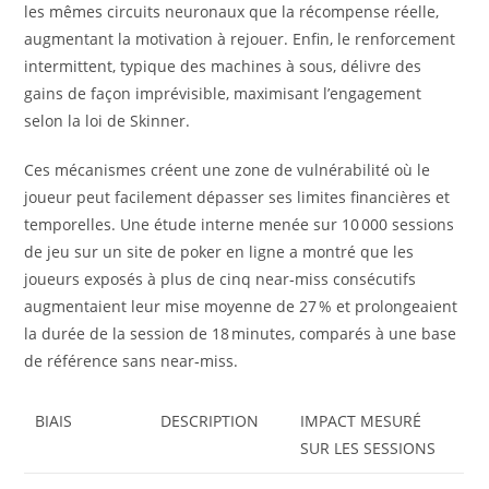
les mêmes circuits neuronaux que la récompense réelle,
augmentant la motivation à rejouer. Enfin, le renforcement
intermittent, typique des machines à sous, délivre des
gains de façon imprévisible, maximisant l’engagement
selon la loi de Skinner.
Ces mécanismes créent une zone de vulnérabilité où le
joueur peut facilement dépasser ses limites financières et
temporelles. Une étude interne menée sur 10 000 sessions
de jeu sur un site de poker en ligne a montré que les
joueurs exposés à plus de cinq near‑miss consécutifs
augmentaient leur mise moyenne de 27 % et prolongeaient
la durée de la session de 18 minutes, comparés à une base
de référence sans near‑miss.
BIAIS
DESCRIPTION
IMPACT MESURÉ
SUR LES SESSIONS