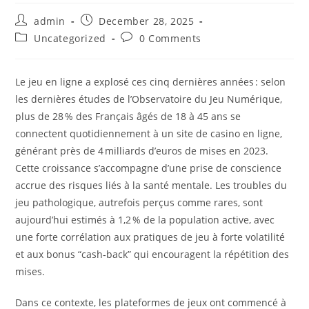
admin
December 28, 2025
Uncategorized
0 Comments
Le jeu en ligne a explosé ces cinq dernières années : selon
les dernières études de l’Observatoire du Jeu Numérique,
plus de 28 % des Français âgés de 18 à 45 ans se
connectent quotidiennement à un site de casino en ligne,
générant près de 4 milliards d’euros de mises en 2023.
Cette croissance s’accompagne d’une prise de conscience
accrue des risques liés à la santé mentale. Les troubles du
jeu pathologique, autrefois perçus comme rares, sont
aujourd’hui estimés à 1,2 % de la population active, avec
une forte corrélation aux pratiques de jeu à forte volatilité
et aux bonus “cash‑back” qui encouragent la répétition des
mises.
Dans ce contexte, les plateformes de jeux ont commencé à