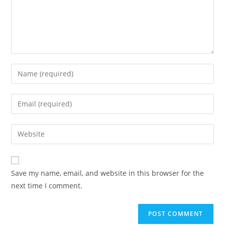
Save my name, email, and website in this browser for the
next time I comment.