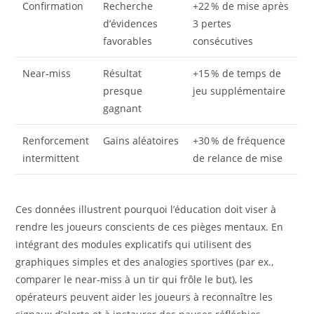
Confirmation
Recherche
+22 % de mise après
d’évidences
3 pertes
favorables
consécutives
Near‑miss
Résultat
+15 % de temps de
presque
jeu supplémentaire
gagnant
Renforcement
Gains aléatoires
+30 % de fréquence
intermittent
de relance de mise
Ces données illustrent pourquoi l’éducation doit viser à
rendre les joueurs conscients de ces pièges mentaux. En
intégrant des modules explicatifs qui utilisent des
graphiques simples et des analogies sportives (par ex.,
comparer le near‑miss à un tir qui frôle le but), les
opérateurs peuvent aider les joueurs à reconnaître les