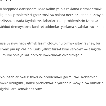
ino haqqında danışacam. Məqsədim yalnız reklama xidmət etmək
ğı tipik problemləri göstərmək və onlara necə həll tapa biləcəyini
əlisən, burada faydalı məsləhətlər, real problemlərin izahı və
z-söhbət deməyəcəm; konkret addımlar, yoxlama siyahıları və sənin
nsa və nəyi necə etmək lazım olduğunu bilmək istəyirsənsə, bu
dirəm:
pin up casino
. Linki yalnız fürsət kimi verəcəm — aşağıda
 ümumi onlayn kazino təcrübələrindən çıxarılmışdır.
n insanlar bəzi riskləri və problemləri görmürlər. Reklamlar
nələr olduğunu, hansı problemlərin yarana biləcəyini və bunların
aşağıdakılara kömək edəcəm: