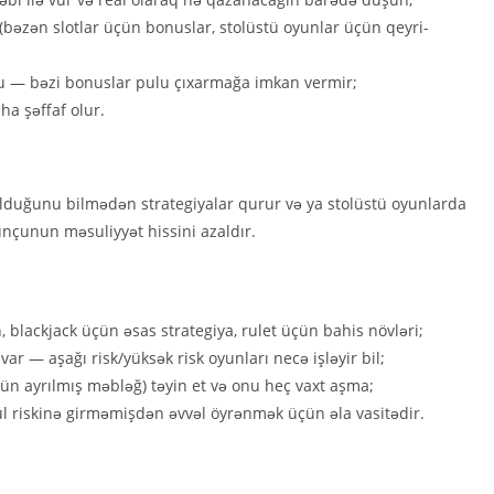
bəzən slotlar üçün bonuslar, stolüstü oyunlar üçün qeyri-
xu — bəzi bonuslar pulu çıxarmağa imkan vermir;
ha şəffaf olur.
duğunu bilmədən strategiyalar qurur və ya stolüstü oyunlarda
yunçunun məsuliyyət hissini azaldır.
blackjack üçün əsas strategiya, rulet üçün bahis növləri;
var — aşağı risk/yüksək risk oyunları necə işləyir bil;
ün ayrılmış məbləğ) təyin et və onu heç vaxt aşma;
 riskinə girməmişdən əvvəl öyrənmək üçün əla vasitədir.