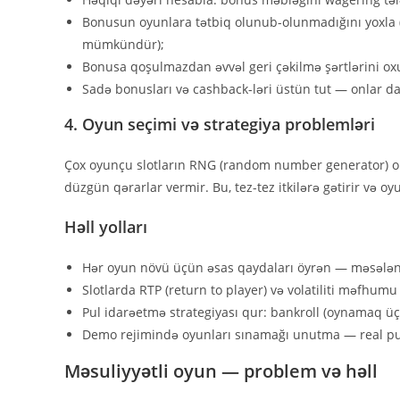
Bonusun oyunlara tətbiq olunub-olunmadığını yoxla (
mümkündür);
Bonusa qoşulmazdan əvvəl geri çəkilmə şərtlərini o
Sadə bonusları və cashback-ləri üstün tut — onlar da
4. Oyun seçimi və strategiya problemləri
Çox oyunçu slotların RNG (random number generator) ol
düzgün qərarlar vermir. Bu, tez-tez itkilərə gətirir və o
Həll yolları
Hər oyun növü üçün əsas qaydaları öyrən — məsələn, 
Slotlarda RTP (return to player) və volatiliti məfhumu 
Pul idarəetmə strategiyası qur: bankroll (oynamaq üç
Demo rejimində oyunları sınamağı unutma — real pul
Məsuliyyətli oyun — problem və həll