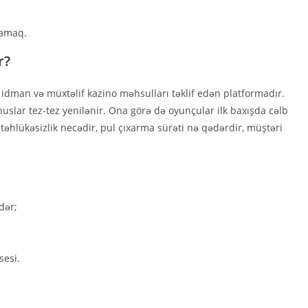
namaq.
r?
al idman və müxtəlif kazino məhsulları təklif edən platformadır.
slar tez-tez yenilənir. Ona görə də oyunçular ilk baxışda cəlb
 təhlükəsizlik necədir, pul çıxarma sürəti nə qədərdir, müştəri
dər;
sesi.