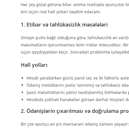
Hər şey gözəl görünə bilər, amma reallıqda oyunçular b
biri üçün real həll yolları təqdim edəcəm.
1. Etibar və təhlükəsizlik məsələləri
Onlayn pulla bağlı olduğuna görə, təhlükəsizlik ən vaci
məlumatların qorunmaması kimi risklər mövcuddur. Bir 
üçün qeydiyyatdan keçir. Sonradan problemlə üzləşdikdə
Həll yolları
Hesab yaradarkən güclü parol seç və iki faktorlu auten
Ödəniş metodlarını yoxla: tanınmış və təhlükəsiz ödən
Şəxsi məlumatlarını yalnız təsdiqlənmiş bölmələrdə pa
Hesabda şübhəli hərəkətlər görsən dərhal müştəri dəst
2. Ödənişlərin çıxarılması və doğrulama pr
Bir çox oyunçu ən pis mənzərəni ödəniş zamanı yaşayır: 