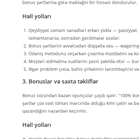
bonus şərtlərinə görə məbləğin bir hissəsi dondurulur. Bu
Həll yolları
Qeydiyyat zamanı sənədləri erkən yüklə — şəxsiyyət,
tamamlanarsa, sonradan gecikmələr azalar;
Bonus şərtlərini əvvəlcədən diqqətlə oxu — wagering 
Ödəniş metodunu seçərkən çıxarma müddətini və komi
Müştəri xidmətinə suallarını yazılı şəkildə ötür — bu
Əgər problem çıxsa, bahis şirkətinin tənzimləyicisi 
3. Bonuslar və saxta təkliflər
Bonus sözündən bəzən oyunçular çaşıb qalır. “100% bonu
şərtlər çox vaxt idman mərcində olduğu kimi çətin və bə
qazandığını nəzərdən keçirmir.
Həll yolları
Həqiqi dəyəri hesabla: bonus məbləğini wagering təl