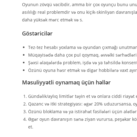
Oyunun zövqü vacibdir, amma bir çox oyunçu bunu unut
asılılığı real problemdir və onu kiçik-skinliyan davranı
daha yüksək mərc etmək və s.
Göstəricilər
Tez-tez hesabı yoxlama və oyundan çıxmağı unutma
Müqayisədə daha çox pul qoymaq, əvvəlki sərhədlər
Şəxsi əlaqələrdə problem, işdə və ya təhsildə konsent
Özünü oyuna həsr etmək və digər hobbilərə vaxt ay
Məsuliyyətli oynamaq üçün həllər
Gündəlik/aylıq limitlər təyin et və onlara ciddi riayət 
Qazanc və itki strategiyası: əgər 20% uduzursansa, 
Özünü bloklama və ya istirahət fasilələri üçün alətlər
Əgər oyun davranışın sənə ziyan vurursa, peşəkar köm
et.