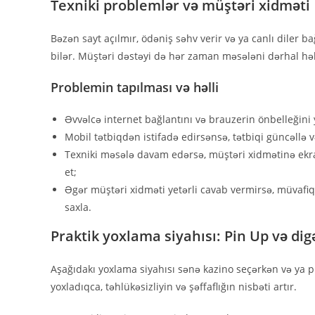
Texniki problemlər və müştəri xidməti
Bəzən sayt açılmır, ödəniş səhv verir və ya canlı diler ba
bilər. Müştəri dəstəyi də hər zaman məsələni dərhal həl
Problemin tapılması və həlli
Əvvəlcə internet bağlantını və brauzerin önbelleğini 
Mobil tətbiqdən istifadə edirsənsə, tətbiqi güncəllə 
Texniki məsələ davam edərsə, müştəri xidmətinə ekran
et;
Əgər müştəri xidməti yetərli cavab vermirsə, müvafiq
saxla.
Praktik yoxlama siyahısı: Pin Up və di
Aşağıdakı yoxlama siyahısı sənə kazino seçərkən və ya 
yoxladıqca, təhlükəsizliyin və şəffaflığın nisbəti artır.