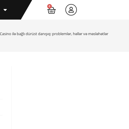
0
Casino ilə bağlı dürüst danışıq: problemlər, həllər və məsləhətlər