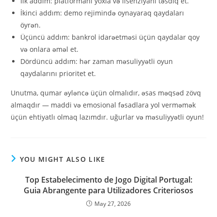
İlk addım: platformanı yoxla və lisenziyanı təsdiq et.
İkinci addım: demo rejimində oynayaraq qaydaları
öyrən.
Üçüncü addım: bankrol idarəetməsi üçün qaydalar qoy
və onlara əməl et.
Dördüncü addım: hər zaman məsuliyyətli oyun
qaydalarını prioritet et.
Unutma, qumar əyləncə üçün olmalıdır, əsas məqsəd zövq
almaqdır — maddi və emosional fəsadlara yol verməmək
üçün ehtiyatlı olmaq lazımdır. uğurlar və məsuliyyətli oyun!
YOU MIGHT ALSO LIKE
Top Estabelecimento de Jogo Digital Portugal:
Guia Abrangente para Utilizadores Criteriosos
May 27, 2026