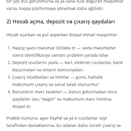
bir şey düz görünmürsə və ya sənə sual doğuran məqamlar
varsa, başqa platformaya yönəlmək daha ağıllıdır.
2) Hesab açma, depozit və çıxarış qaydaları
Hesab açarkən və pul qoyarkən diqqət etməli məqamlar:
Həqiqi şəxsi məlumat istifadə et — saxta məlumatlar
sonra identifikasiya zamanı problem yarada bilər.
Depozit üsullarını yoxla — kart, elektron cüzdanlar, bank
köçürmələri və onların komissiyaları.
Çıxarış müddətləri və limitlər — günü, həftəlik
maksimum çıxarış və sənət tələb olunurmu?
Bonusların mərc tələbləri — bonus götürmədən öncə
qaydaları oxu, “wager” və maksimum mərc limitinə
diqqət et.
Praktik nümunə: əgər PayPal və ya e-cüzdanlar sayt
tərəfindən dəstəklənirsə, bu adətən daha sürətli çıxarış və