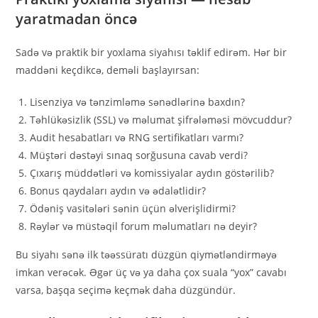
yaratmadan öncə
Sadə və praktik bir yoxlama siyahısı təklif edirəm. Hər bir
maddəni keçdikcə, deməli başlayırsan:
Lisenziya və tənzimləmə sənədlərinə baxdın?
Təhlükəsizlik (SSL) və məlumat şifrələməsi mövcuddur?
Audit hesabatları və RNG sertifikatları varmı?
Müştəri dəstəyi sınaq sorğusuna cavab verdi?
Çıxarış müddətləri və komissiyalar aydın göstərilib?
Bonus qaydaları aydın və ədalətlidir?
Ödəniş vasitələri sənin üçün əlverişlidirmi?
Rəylər və müstəqil forum məlumatları nə deyir?
Bu siyahı sənə ilk təəssüratı düzgün qiymətləndirməyə
imkan verəcək. Əgər üç və ya daha çox suala “yox” cavabı
varsa, başqa seçimə keçmək daha düzgündür.