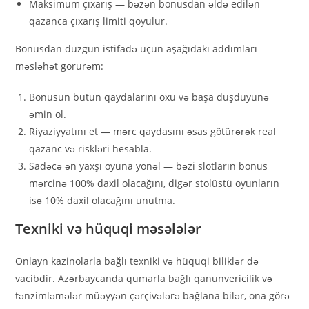
Maksimum çıxarış — bəzən bonusdan əldə edilən
qazanca çıxarış limiti qoyulur.
Bonusdan düzgün istifadə üçün aşağıdakı addımları
məsləhət görürəm:
Bonusun bütün qaydalarını oxu və başa düşdüyünə
əmin ol.
Riyaziyyatını et — mərc qaydasını əsas götürərək real
qazanc və riskləri hesabla.
Sadəcə ən yaxşı oyuna yönəl — bəzi slotların bonus
mərcinə 100% daxil olacağını, digər stolüstü oyunların
isə 10% daxil olacağını unutma.
Texniki və hüquqi məsələlər
Onlayn kazinolarla bağlı texniki və hüquqi biliklər də
vacibdir. Azərbaycanda qumarla bağlı qanunvericilik və
tənzimləmələr müəyyən çərçivələrə bağlana bilər, ona görə