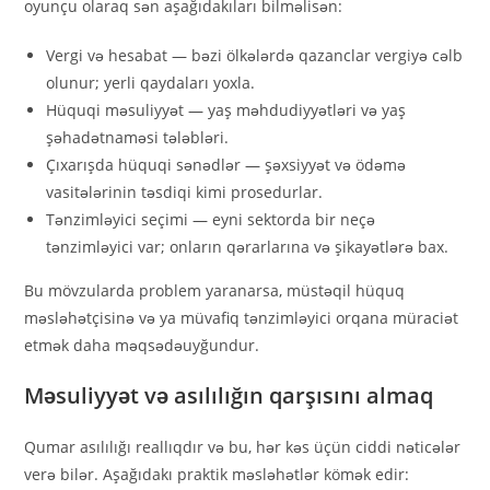
oyunçu olaraq sən aşağıdakıları bilməlisən:
Vergi və hesabat — bəzi ölkələrdə qazanclar vergiyə cəlb
olunur; yerli qaydaları yoxla.
Hüquqi məsuliyyət — yaş məhdudiyyətləri və yaş
şəhadətnaməsi tələbləri.
Çıxarışda hüquqi sənədlər — şəxsiyyət və ödəmə
vasitələrinin təsdiqi kimi prosedurlar.
Tənzimləyici seçimi — eyni sektorda bir neçə
tənzimləyici var; onların qərarlarına və şikayətlərə bax.
Bu mövzularda problem yaranarsa, müstəqil hüquq
məsləhətçisinə və ya müvafiq tənzimləyici orqana müraciət
etmək daha məqsədəuyğundur.
Məsuliyyət və asılılığın qarşısını almaq
Qumar asılılığı reallıqdır və bu, hər kəs üçün ciddi nəticələr
verə bilər. Aşağıdakı praktik məsləhətlər kömək edir: