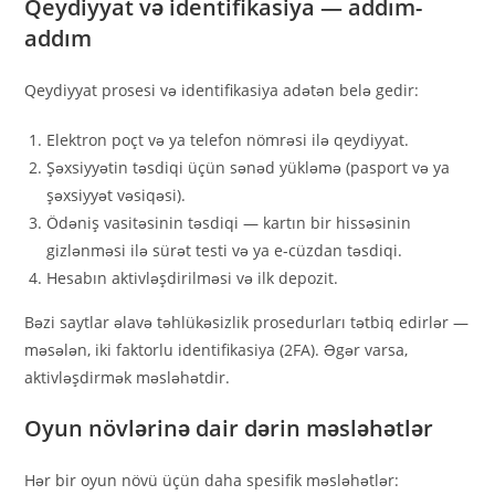
Qeydiyyat və identifikasiya — addım-
addım
Qeydiyyat prosesi və identifikasiya adətən belə gedir:
Elektron poçt və ya telefon nömrəsi ilə qeydiyyat.
Şəxsiyyətin təsdiqi üçün sənəd yükləmə (pasport və ya
şəxsiyyət vəsiqəsi).
Ödəniş vasitəsinin təsdiqi — kartın bir hissəsinin
gizlənməsi ilə sürət testi və ya e-cüzdan təsdiqi.
Hesabın aktivləşdirilməsi və ilk depozit.
Bəzi saytlar əlavə təhlükəsizlik prosedurları tətbiq edirlər —
məsələn, iki faktorlu identifikasiya (2FA). Əgər varsa,
aktivləşdirmək məsləhətdir.
Oyun növlərinə dair dərin məsləhətlər
Hər bir oyun növü üçün daha spesifik məsləhətlər: