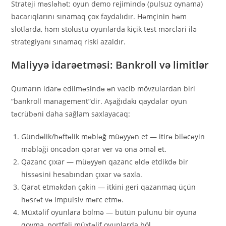
Strateji məsləhət: oyun demo rejimində (pulsuz oynama)
bacarıqlarını sınamaq çox faydalıdır. Həmçinin həm
slotlarda, həm stolüstü oyunlarda kiçik test mərcləri ilə
strategiyanı sınamaq riski azaldır.
Maliyyə idarəetməsi: Bankroll və limitlər
Qumarın idarə edilməsində ən vacib mövzulardan biri
“bankroll management”dir. Aşağıdakı qaydalar oyun
təcrübəni daha sağlam saxlayacaq:
Gündəlik/həftəlik məbləğ müəyyən et — itirə biləcəyin
məbləği öncədən qərar ver və ona əməl et.
Qazanc çıxar — müəyyən qazanc əldə etdikdə bir
hissəsini hesabından çıxar və saxla.
Qarət etməkdən çəkin — itkini geri qazanmaq üçün
həsrət və impulsiv mərc etmə.
Müxtəlif oyunlara bölmə — bütün pulunu bir oyuna
qoyma, portfeli müxtəlif oyunlarda böl.